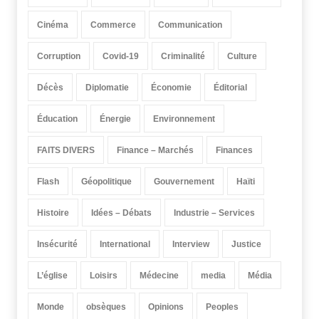
Cinéma
Commerce
Communication
Corruption
Covid-19
Criminalité
Culture
Décès
Diplomatie
Économie
Éditorial
Éducation
Énergie
Environnement
FAITS DIVERS
Finance – Marchés
Finances
Flash
Géopolitique
Gouvernement
Haïti
Histoire
Idées – Débats
Industrie – Services
Insécurité
International
Interview
Justice
L’église
Loisirs
Médecine
media
Média
Monde
obsèques
Opinions
Peoples