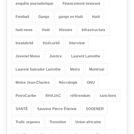
enquête journalistique
Financement innovant
Football
Gangs
gangs en Haïti
Haiti
haiti news
Haïti
Histoire
Infrastructure
Insalubrité
Insécurité
Interview
Jovenel Moïse
Justice
Laurent Lamothe
Laurent Salvador Lamothe
Metro
Montreal
Moïse Jean-Charles
Nécrologie
ONU
PetroCaribe
RHAJAC
référendum
sanctions
SANTÉ
Sauveur Pierre Étienne
SOGENER
Trafic organes
Transition
Union africaine