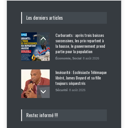
Les derniers articles
Carburants : après trois baisses
successives, les prix repartent à
la hausse, le gouvernement prend
partie pour la population
Économie
,
Social
8 août 2026
Insécurité : Ecclésiaste Télémaque
libéré, James Boyard et sa fille
toujours séquestrés
Sécurité
8 août 2026
Tennessee, Andy Ogles, proche de
Restez informé !!!
Trump et anti immigration, tombe
lors de la primaire républicaine
Politique
7 août 2026