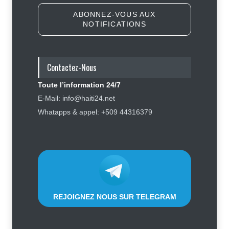
ABONNEZ-VOUS AUX
NOTIFICATIONS
Journalisme sportif : l'urgence de
former de véritables spécialistes
en Haïti
Contactez-Nous
Social
,
Sport
7 août 2026
Toute l’information 24/7
Un passager évacué par la police
E-Mail: info@haiti24.net
après avoir critiqué les services
Whatapps & appel: +509 44316379
de Sunrise Airways
Social
9 août 2026
REJOIGNEZ NOUS SUR TELEGRAM