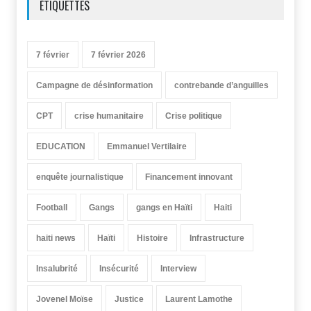
ÉTIQUETTES
7 février
7 février 2026
Campagne de désinformation
contrebande d’anguilles
CPT
crise humanitaire
Crise politique
EDUCATION
Emmanuel Vertilaire
enquête journalistique
Financement innovant
Football
Gangs
gangs en Haïti
Haiti
haiti news
Haïti
Histoire
Infrastructure
Insalubrité
Insécurité
Interview
Jovenel Moïse
Justice
Laurent Lamothe