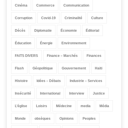
Cinéma
Commerce
Communication
Corruption
Covid-19
Criminalité
Culture
Décès
Diplomatie
Économie
Éditorial
Éducation
Énergie
Environnement
FAITS DIVERS
Finance – Marchés
Finances
Flash
Géopolitique
Gouvernement
Haïti
Histoire
Idées – Débats
Industrie – Services
Insécurité
International
Interview
Justice
L’église
Loisirs
Médecine
media
Média
Monde
obsèques
Opinions
Peoples