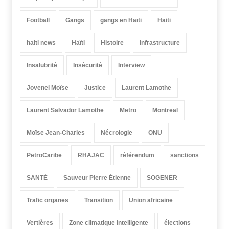
Football
Gangs
gangs en Haïti
Haiti
haiti news
Haïti
Histoire
Infrastructure
Insalubrité
Insécurité
Interview
Jovenel Moïse
Justice
Laurent Lamothe
Laurent Salvador Lamothe
Metro
Montreal
Moïse Jean-Charles
Nécrologie
ONU
PetroCaribe
RHAJAC
référendum
sanctions
SANTÉ
Sauveur Pierre Étienne
SOGENER
Trafic organes
Transition
Union africaine
Vertières
Zone climatique intelligente
élections