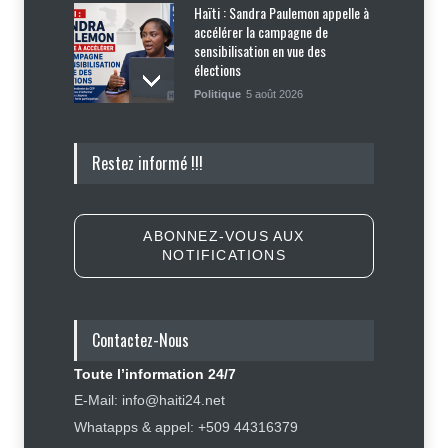
Haïti : Sandra Paulemon appelle à
accélérer la campagne de
sensibilisation en vue des
élections
Politique
5 août 2026
Appuyé par les États-Unis, le
Restez informé !!!
gouvernement resserre son
dispositif sécuritaire
Sécurité
5 août 2026
ABONNEZ-VOUS AUX
NOTIFICATIONS
Symbole d’échec politique, Youri
Latortue aujourd’hui en quête de
réhabilitation
Contactez-Nous
Politique
5 août 2026
Toute l’information 24/7
Haïti : les plaintes contre Sunrise
E-Mail: info@haiti24.net
Airways se multiplient, des clients
Whatapps & appel: +509 44316379
réclament des mesures contre la