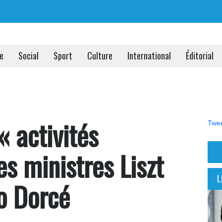
ue
Social
Sport
Culture
International
Éditorial
« activités
Twee
es ministres Liszt
L
ho Dorcé