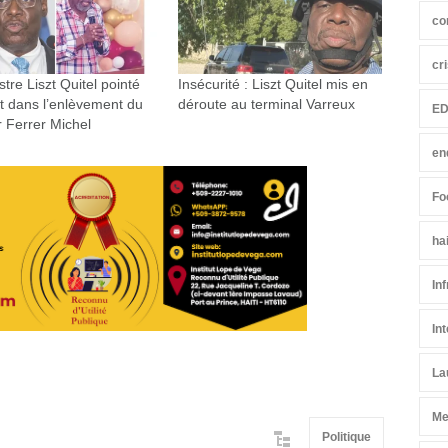
co
cr
stre Liszt Quitel pointé
Insécurité : Liszt Quitel mis en
t dans l’enlèvement du
déroute au terminal Varreux
ED
 Ferrer Michel
en
Fo
ha
In
In
La
Me
Politique