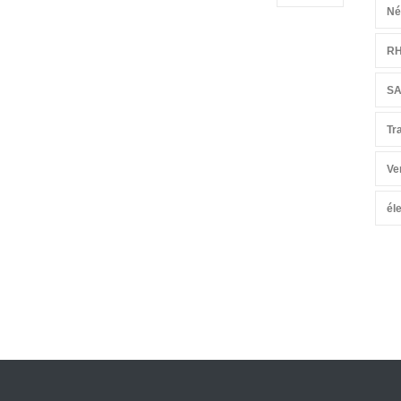
Né
R
S
Tr
Ve
él