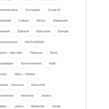
mmunication
Corruption
Covid-19
iminalité
Culture
Décès
Diplomatie
onomie
Éditorial
Éducation
Énergie
vironnement
FAITS DIVERS
nance – Marchés
Finances
Flash
opolitique
Gouvernement
Haïti
stoire
Idées – Débats
dustrie – Services
Insécurité
ternational
Interview
Justice
église
Loisirs
Médecine
media