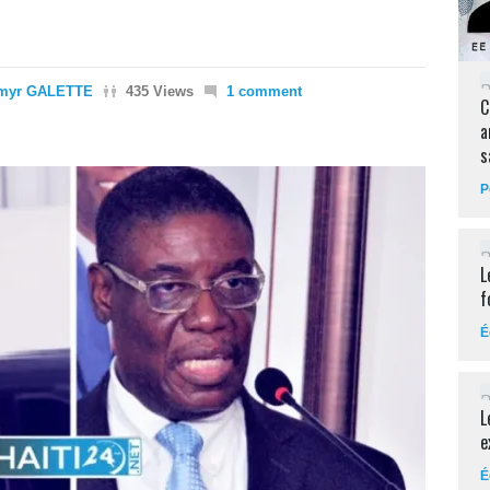
imyr GALETTE
435 Views
1 comment
C
a
s
P
L
f
É
L
e
É