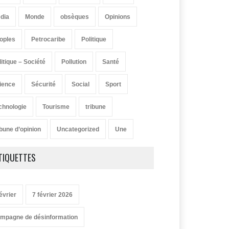
dia
Monde
obsèques
Opinions
oples
Petrocaribe
Politique
litique – Société
Pollution
Santé
ience
Sécurité
Social
Sport
chnologie
Tourisme
tribune
ibune d’opinion
Uncategorized
Une
TIQUETTES
évrier
7 février 2026
mpagne de désinformation