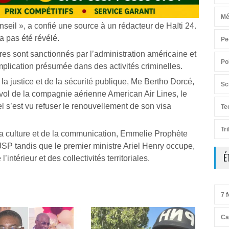
Mé
nseil », a confié une source à un rédacteur de Haïti 24.
’a pas été révélé.
Pe
tres sont sanctionnés par l’administration américaine et
Po
plication présumée dans des activités criminelles.
 la justice et de la sécurité publique, Me Bertho Dorcé,
Sc
 vol de la compagnie aérienne American Air Lines, le
el s’est vu refuser le renouvellement de son visa
Te
Tr
 la culture et de la communication, Emmelie Prophète
MJSP tandis que le premier ministre Ariel Henry occupe,
É
’intérieur et des collectivités territoriales.
7 f
Ca