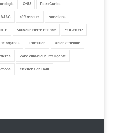
crologie
ONU
PetroCaribe
HAJAC
référendum
sanctions
ANTÉ
Sauveur Pierre Étienne
SOGENER
afic organes
Transition
Union africaine
rtières
Zone climatique intelligente
ections
élections en Haïti