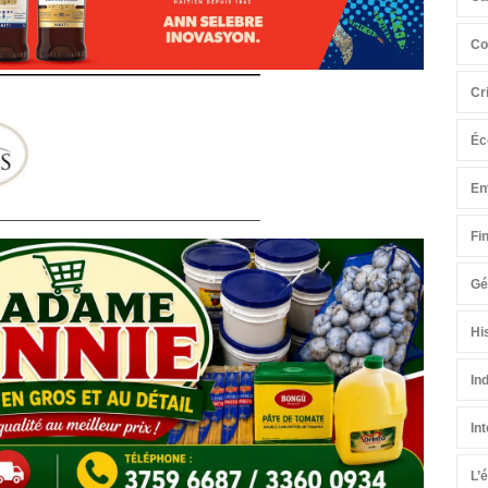
Co
Cr
Éc
En
Fi
Gé
Hi
In
In
L’