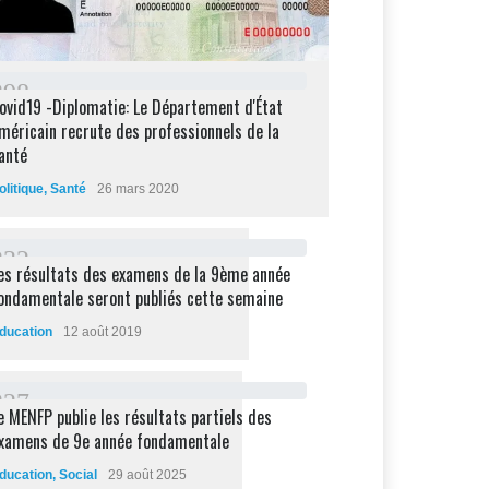
2
9
8
ovid19 -Diplomatie: Le Département d'État
méricain recrute des professionnels de la
anté
olitique
,
Santé
26 mars 2020
2
3
2
es résultats des examens de la 9ème année
ondamentale seront publiés cette semaine
ducation
12 août 2019
2
2
7
e MENFP publie les résultats partiels des
xamens de 9e année fondamentale
ducation
,
Social
29 août 2025