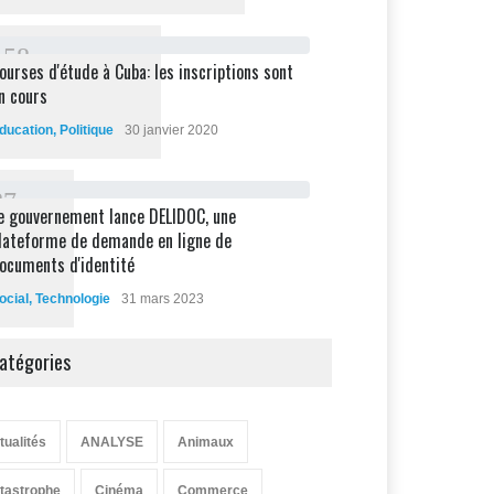
1
5
8
ourses d'étude à Cuba: les inscriptions sont
n cours
ducation
,
Politique
30 janvier 2020
8
7
e gouvernement lance DELIDOC, une
lateforme de demande en ligne de
ocuments d'identité
ocial
,
Technologie
31 mars 2023
atégories
tualités
ANALYSE
Animaux
tastrophe
Cinéma
Commerce