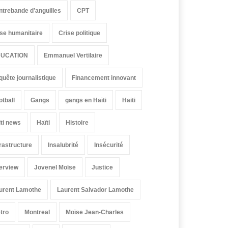
ntrebande d’anguilles
CPT
ise humanitaire
Crise politique
UCATION
Emmanuel Vertilaire
quête journalistique
Financement innovant
otball
Gangs
gangs en Haïti
Haiti
iti news
Haïti
Histoire
frastructure
Insalubrité
Insécurité
terview
Jovenel Moïse
Justice
urent Lamothe
Laurent Salvador Lamothe
tro
Montreal
Moïse Jean-Charles