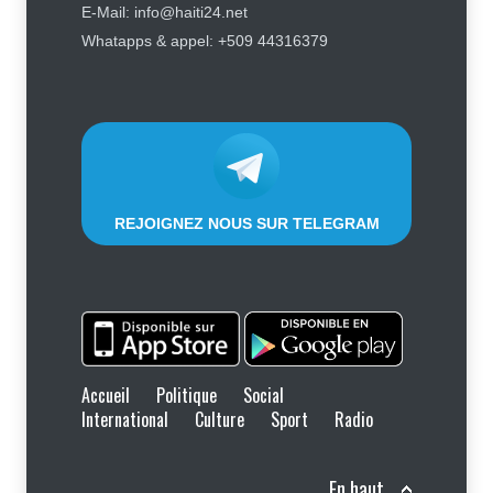
Retards, bagages perdus,
E-Mail: info@haiti24.net
accidents : ce que chaque
Whatapps & appel: +509 44316379
passager doit savoir avant de
prendre l'avion
Finance - Marchés
,
Industrie -
Services
,
Social
,
Sport
6 août 2026
REJOIGNEZ NOUS SUR TELEGRAM
Accueil
Politique
Social
International
Culture
Sport
Radio
En haut