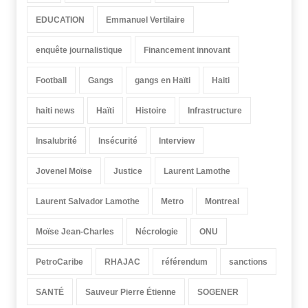
EDUCATION
Emmanuel Vertilaire
enquête journalistique
Financement innovant
Football
Gangs
gangs en Haïti
Haiti
haiti news
Haïti
Histoire
Infrastructure
Insalubrité
Insécurité
Interview
Jovenel Moïse
Justice
Laurent Lamothe
Laurent Salvador Lamothe
Metro
Montreal
Moïse Jean-Charles
Nécrologie
ONU
PetroCaribe
RHAJAC
référendum
sanctions
SANTÉ
Sauveur Pierre Étienne
SOGENER