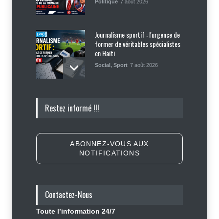
Politique
7 août 2026
Journalisme sportif : l'urgence de
former de véritables spécialistes
en Haïti
Social
,
Sport
7 août 2026
Police nationale : les divisions
Restez informé !!!
internes profitent-elles aux gangs
?
Sécurité
7 août 2026
ABONNEZ-VOUS AUX
NOTIFICATIONS
Affaire Jovenel Moïse : peur
d’affronter la justice, Jean Monard
Métellus de nouveau convoqué par
le juge Jean Denis Cyprien
Contactez-Nous
Justice
,
Sécurité
6 août 2026
Toute l’information 24/7