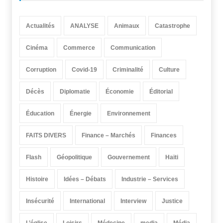
Actualités
ANALYSE
Animaux
Catastrophe
Cinéma
Commerce
Communication
Corruption
Covid-19
Criminalité
Culture
Décès
Diplomatie
Économie
Éditorial
Éducation
Énergie
Environnement
FAITS DIVERS
Finance – Marchés
Finances
Flash
Géopolitique
Gouvernement
Haïti
Histoire
Idées – Débats
Industrie – Services
Insécurité
International
Interview
Justice