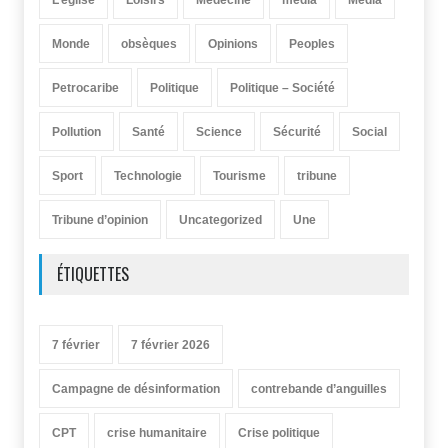
L’église
Loisirs
Médecine
media
Média
Monde
obsèques
Opinions
Peoples
Petrocaribe
Politique
Politique – Société
Pollution
Santé
Science
Sécurité
Social
Sport
Technologie
Tourisme
tribune
Tribune d’opinion
Uncategorized
Une
ÉTIQUETTES
7 février
7 février 2026
Campagne de désinformation
contrebande d’anguilles
CPT
crise humanitaire
Crise politique