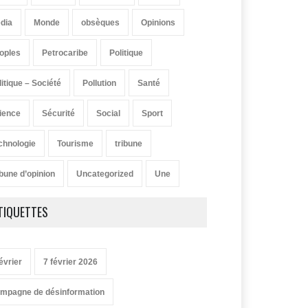
dia
Monde
obsèques
Opinions
oples
Petrocaribe
Politique
litique – Société
Pollution
Santé
ience
Sécurité
Social
Sport
chnologie
Tourisme
tribune
ibune d’opinion
Uncategorized
Une
TIQUETTES
évrier
7 février 2026
mpagne de désinformation