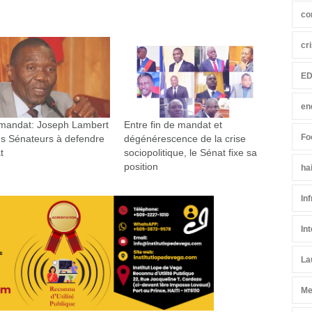
co
cr
ED
en
 mandat: Joseph Lambert
Entre fin de mandat et
Fo
les Sénateurs à defendre
dégénérescence de la crise
t
sociopolitique, le Sénat fixe sa
position
ha
In
In
La
Me