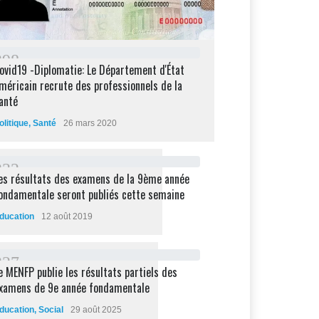
2
9
8
ovid19 -Diplomatie: Le Département d'État
méricain recrute des professionnels de la
anté
olitique
,
Santé
26 mars 2020
2
3
2
es résultats des examens de la 9ème année
ondamentale seront publiés cette semaine
ducation
12 août 2019
2
2
7
e MENFP publie les résultats partiels des
xamens de 9e année fondamentale
ducation
,
Social
29 août 2025