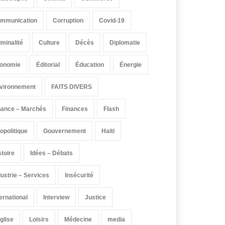
mmunication
Corruption
Covid-19
iminalité
Culture
Décès
Diplomatie
onomie
Éditorial
Éducation
Énergie
vironnement
FAITS DIVERS
nance – Marchés
Finances
Flash
opolitique
Gouvernement
Haïti
stoire
Idées – Débats
dustrie – Services
Insécurité
ternational
Interview
Justice
église
Loisirs
Médecine
media