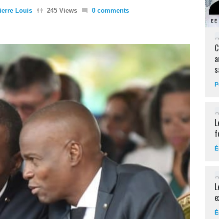
erre Louis
245 Views
0 comments
C
a
s
P
L
f
É
L
e
É