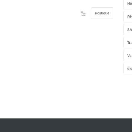
Né
Politique
R
S
Tr
Ve
él