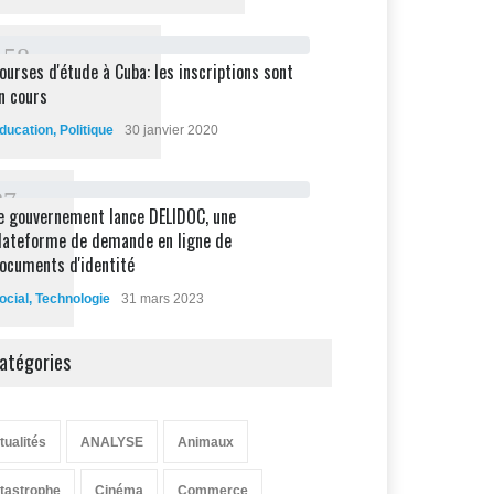
1
5
8
ourses d'étude à Cuba: les inscriptions sont
n cours
ducation
,
Politique
30 janvier 2020
8
7
e gouvernement lance DELIDOC, une
lateforme de demande en ligne de
ocuments d'identité
ocial
,
Technologie
31 mars 2023
atégories
tualités
ANALYSE
Animaux
tastrophe
Cinéma
Commerce