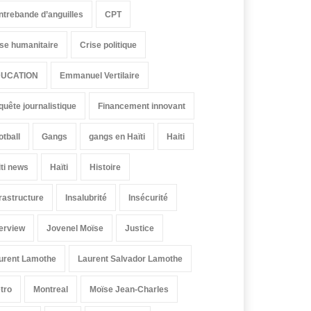
ntrebande d’anguilles
CPT
ise humanitaire
Crise politique
UCATION
Emmanuel Vertilaire
quête journalistique
Financement innovant
otball
Gangs
gangs en Haïti
Haiti
iti news
Haïti
Histoire
frastructure
Insalubrité
Insécurité
terview
Jovenel Moïse
Justice
urent Lamothe
Laurent Salvador Lamothe
tro
Montreal
Moïse Jean-Charles