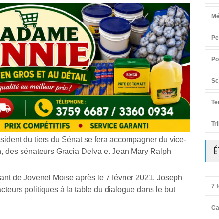
Mé
Pe
Po
Sc
Te
Tr
résident du tiers du Sénat se fera accompagner du vice-
É
n, des sénateurs Gracia Delva et Jean Mary Ralph
ant de Jovenel Moïse après le 7 février 2021, Joseph
7 f
cteurs politiques à la table du dialogue dans le but
Ca