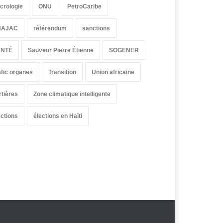
crologie
ONU
PetroCaribe
HAJAC
référendum
sanctions
ANTÉ
Sauveur Pierre Étienne
SOGENER
afic organes
Transition
Union africaine
rtières
Zone climatique intelligente
ections
élections en Haïti