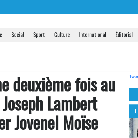
ue
Social
Sport
Culture
International
Éditorial
une deuxième fois au
Twee
, Joseph Lambert
L
er Jovenel Moïse