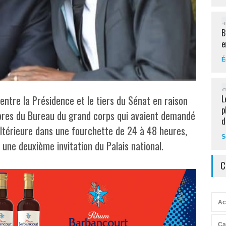
B
e
É
L
ntre la Présidence et le tiers du Sénat en raison
p
mbres du Bureau du grand corps qui avaient demandé
d
 ultérieure dans une fourchette de 24 à 48 heures,
S
une deuxième invitation du Palais national.
C
Ac
Ca