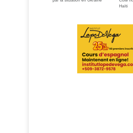
par la situation en Ukraine
Côté n
Haïti