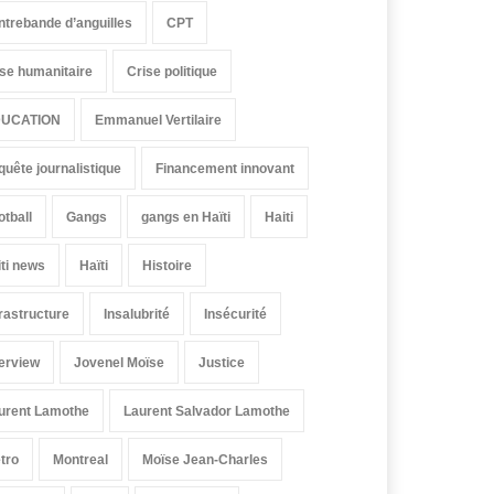
ntrebande d’anguilles
CPT
ise humanitaire
Crise politique
UCATION
Emmanuel Vertilaire
quête journalistique
Financement innovant
otball
Gangs
gangs en Haïti
Haiti
iti news
Haïti
Histoire
frastructure
Insalubrité
Insécurité
terview
Jovenel Moïse
Justice
urent Lamothe
Laurent Salvador Lamothe
tro
Montreal
Moïse Jean-Charles