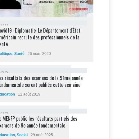
2
9
8
ovid19 -Diplomatie: Le Département d'État
méricain recrute des professionnels de la
anté
olitique
,
Santé
26 mars 2020
2
3
2
es résultats des examens de la 9ème année
ondamentale seront publiés cette semaine
ducation
12 août 2019
2
2
7
e MENFP publie les résultats partiels des
xamens de 9e année fondamentale
ducation
,
Social
29 août 2025