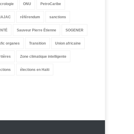
crologie
ONU
PetroCaribe
HAJAC
référendum
sanctions
ANTÉ
Sauveur Pierre Étienne
SOGENER
afic organes
Transition
Union africaine
rtières
Zone climatique intelligente
ections
élections en Haïti