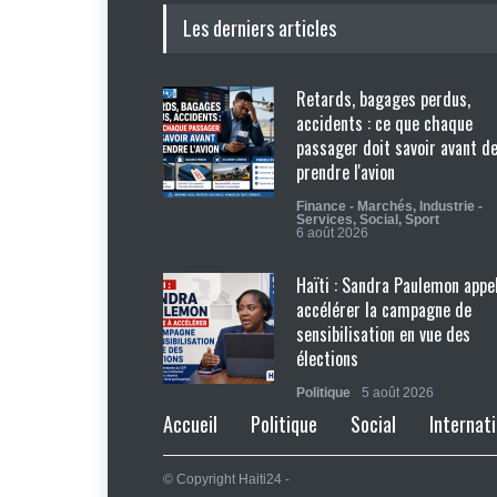
Les derniers articles
Retards, bagages perdus,
accidents : ce que chaque
passager doit savoir avant d
prendre l'avion
Finance - Marchés
,
Industrie -
Services
,
Social
,
Sport
6 août 2026
Haïti : Sandra Paulemon appel
accélérer la campagne de
sensibilisation en vue des
élections
Politique
5 août 2026
Accueil
Politique
Social
Internati
Appuyé par les États-Unis, le
gouvernement resserre son
© Copyright Haiti24 -
dispositif sécuritaire