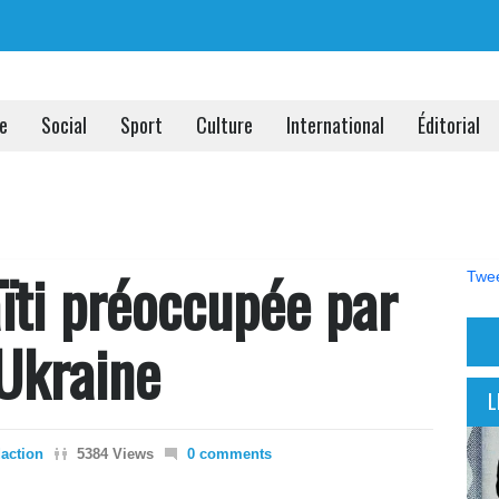
ue
Social
Sport
Culture
International
Éditorial
ïti préoccupée par
Twee
 Ukraine
L
action
5384 Views
0 comments