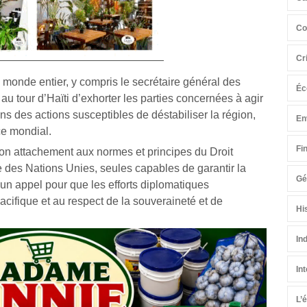
Co
Cr
 monde entier, y compris le secrétaire général des
Éc
au tour d’Haïti d’exhorter les parties concernées à agir
ns des actions susceptibles de déstabiliser la région,
En
ce mondial.
Fi
son attachement aux normes et principes du Droit
te des Nations Unies, seules capables de garantir la
Gé
r un appel pour que les efforts diplomatiques
pacifique et au respect de la souveraineté et de
Hi
In
In
L’