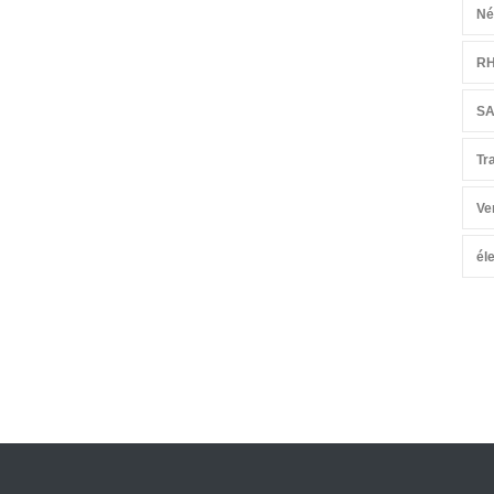
Né
R
S
Tr
Ve
él