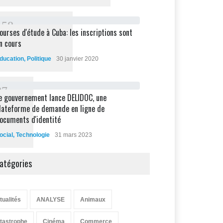
1
5
8
ourses d'étude à Cuba: les inscriptions sont
n cours
ducation
,
Politique
30 janvier 2020
8
7
e gouvernement lance DELIDOC, une
lateforme de demande en ligne de
ocuments d'identité
ocial
,
Technologie
31 mars 2023
atégories
tualités
ANALYSE
Animaux
tastrophe
Cinéma
Commerce