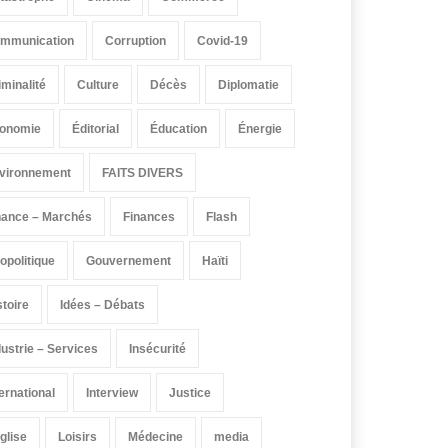
mmunication
Corruption
Covid-19
iminalité
Culture
Décès
Diplomatie
onomie
Éditorial
Éducation
Énergie
vironnement
FAITS DIVERS
nance – Marchés
Finances
Flash
opolitique
Gouvernement
Haïti
stoire
Idées – Débats
dustrie – Services
Insécurité
ternational
Interview
Justice
église
Loisirs
Médecine
media