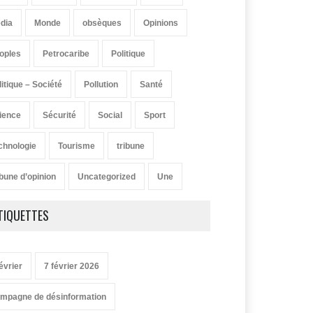
dia
Monde
obsèques
Opinions
oples
Petrocaribe
Politique
litique – Société
Pollution
Santé
ience
Sécurité
Social
Sport
chnologie
Tourisme
tribune
ibune d’opinion
Uncategorized
Une
TIQUETTES
évrier
7 février 2026
mpagne de désinformation