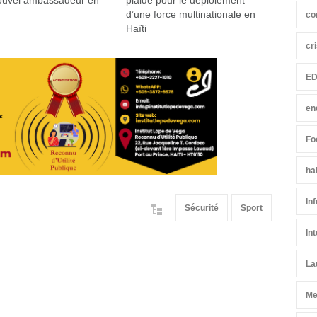
ouvel ambassadeur en
plaide pour le déploiement
d’une force multinationale en
co
Haïti
cr
ED
en
Fo
ha
In
Sécurité
Sport
In
La
Me