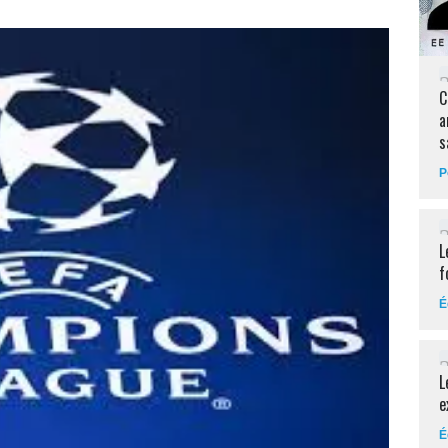
C
a
s
P
L
f
É
L
e
É