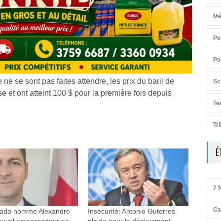
Mé
Pe
Po
e se sont pas faites attendre, les prix du baril de
Sc
e et ont atteint 100 $ pour la première fois depuis
Te
Tr
É
7 f
Ca
ada nomme Alexandre
Insécurité: Antonio Guterres