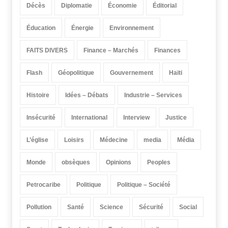
Décès
Diplomatie
Économie
Éditorial
Éducation
Énergie
Environnement
FAITS DIVERS
Finance – Marchés
Finances
Flash
Géopolitique
Gouvernement
Haïti
Histoire
Idées – Débats
Industrie – Services
Insécurité
International
Interview
Justice
L’église
Loisirs
Médecine
media
Média
Monde
obsèques
Opinions
Peoples
Petrocaribe
Politique
Politique – Société
Pollution
Santé
Science
Sécurité
Social