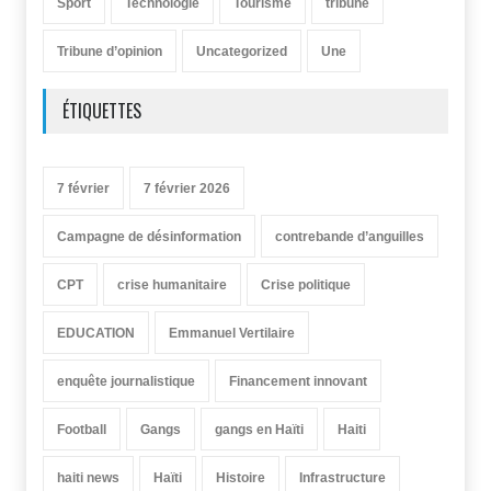
Sport
Technologie
Tourisme
tribune
Tribune d’opinion
Uncategorized
Une
ÉTIQUETTES
7 février
7 février 2026
Campagne de désinformation
contrebande d’anguilles
CPT
crise humanitaire
Crise politique
EDUCATION
Emmanuel Vertilaire
enquête journalistique
Financement innovant
Football
Gangs
gangs en Haïti
Haiti
haiti news
Haïti
Histoire
Infrastructure