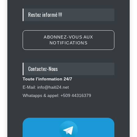
Affaire Jovenel Moïse : peur
Restez informé !!!
d’affronter la justice, Jean Monard
Métellus de nouveau convoqué par
le juge Jean Denis Cyprien
Justice
,
Sécurité
6 août 2026
ABONNEZ-VOUS AUX
NOTIFICATIONS
Retards, bagages perdus,
accidents : ce que chaque
passager doit savoir avant de
prendre l'avion
Contactez-Nous
Finance - Marchés
,
Industrie -
Services
,
Social
,
Sport
Toute l’information 24/7
6 août 2026
E-Mail: info@haiti24.net
Tennessee, Andy Ogles, proche de
Whatapps & appel: +509 44316379
Trump et anti immigration, tombe
lors de la primaire républicaine
Politique
7 août 2026