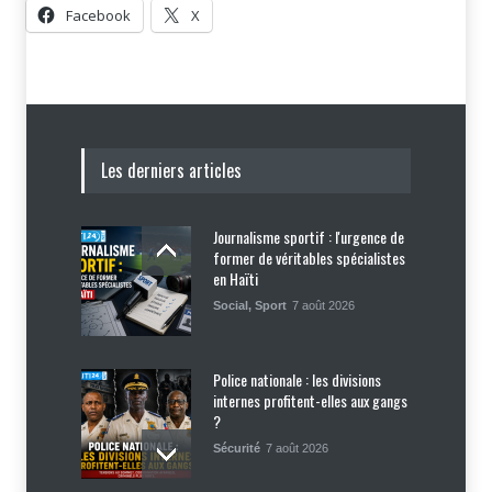
Facebook
X
Les derniers articles
Journalisme sportif : l'urgence de
former de véritables spécialistes
en Haïti
Social
,
Sport
7 août 2026
Police nationale : les divisions
internes profitent-elles aux gangs
?
Sécurité
7 août 2026