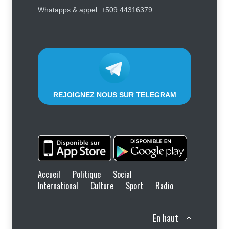
montre l’exemple en s’inscrivant
Whatapps & appel: +509 44316379
sur le registre électoral
Politique
4 août 2026
REJOIGNEZ NOUS SUR TELEGRAM
Accueil
Politique
Social
International
Culture
Sport
Radio
En haut