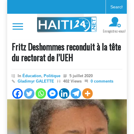
Enregistrez-vous!
Fritz Deshommes reconduit à la tête
du rectorat de l’UEH
In
Éducation
,
Politique
5 juillet 2020
Gladimyr GALETTE
402 Views
0 comments