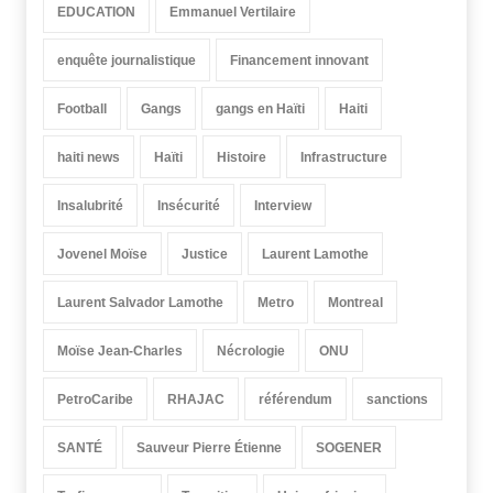
EDUCATION
Emmanuel Vertilaire
enquête journalistique
Financement innovant
Football
Gangs
gangs en Haïti
Haiti
haiti news
Haïti
Histoire
Infrastructure
Insalubrité
Insécurité
Interview
Jovenel Moïse
Justice
Laurent Lamothe
Laurent Salvador Lamothe
Metro
Montreal
Moïse Jean-Charles
Nécrologie
ONU
PetroCaribe
RHAJAC
référendum
sanctions
SANTÉ
Sauveur Pierre Étienne
SOGENER