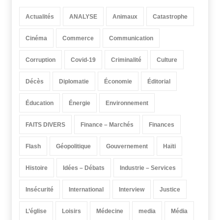
Actualités
ANALYSE
Animaux
Catastrophe
Cinéma
Commerce
Communication
Corruption
Covid-19
Criminalité
Culture
Décès
Diplomatie
Économie
Éditorial
Éducation
Énergie
Environnement
FAITS DIVERS
Finance – Marchés
Finances
Flash
Géopolitique
Gouvernement
Haïti
Histoire
Idées – Débats
Industrie – Services
Insécurité
International
Interview
Justice
L’église
Loisirs
Médecine
media
Média