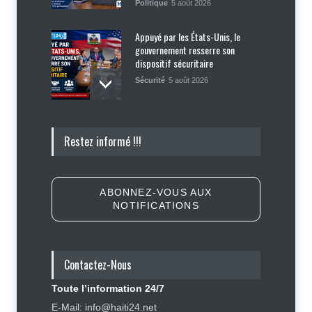
Politique
5 août 2026
Appuyé par les États-Unis, le
gouvernement resserre son
dispositif sécuritaire
Sécurité
5 août 2026
Symbole d’échec politique, Youri
Restez informé !!!
Latortue aujourd’hui en quête de
réhabilitation
Politique
5 août 2026
ABONNEZ-VOUS AUX
NOTIFICATIONS
Haïti : les plaintes contre Sunrise
Airways se multiplient, des clients
réclament des mesures contre la
compagnie
Contactez-Nous
Justice
,
Sécurité
5 août 2026
Toute l’information 24/7
Élections : Alix Didier Fils-Aimé
E-Mail: info@haiti24.net