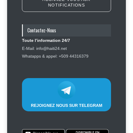
NOTIFICATIONS
Haïti : les plaintes contre Sunrise
Airways se multiplient, des clients
réclament des mesures contre la
compagnie
Contactez-Nous
Justice
,
Sécurité
5 août 2026
Toute l’information 24/7
Élections : Alix Didier Fils-Aimé
E-Mail: info@haiti24.net
montre l’exemple en s’inscrivant
Whatapps & appel: +509 44316379
sur le registre électoral
Politique
4 août 2026
REJOIGNEZ NOUS SUR TELEGRAM