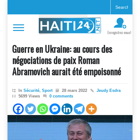
Enregistrez-vous!
Guerre en Ukraine: au cours des
négociations de paix Roman
Abramovich aurait été empoisonné
In
Sécurité
,
Sport
28 mars 2022
Jeudy Esdra
5699 Views
0 comments