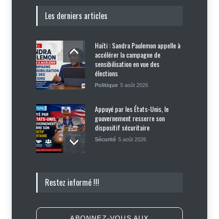
Les derniers articles
Haïti : Sandra Paulemon appelle à
accélérer la campagne de
sensibilisation en vue des
élections
Politique
5 août 2026
Appuyé par les États-Unis, le
gouvernement resserre son
dispositif sécuritaire
Sécurité
5 août 2026
Symbole d’échec politique, Youri
Restez informé !!!
Latortue aujourd’hui en quête de
réhabilitation
Politique
5 août 2026
ABONNEZ-VOUS AUX