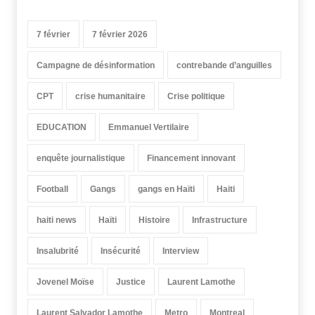
7 février
7 février 2026
Campagne de désinformation
contrebande d’anguilles
CPT
crise humanitaire
Crise politique
EDUCATION
Emmanuel Vertilaire
enquête journalistique
Financement innovant
Football
Gangs
gangs en Haïti
Haiti
haiti news
Haïti
Histoire
Infrastructure
Insalubrité
Insécurité
Interview
Jovenel Moïse
Justice
Laurent Lamothe
Laurent Salvador Lamothe
Metro
Montreal