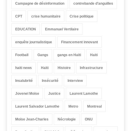
Campagne de désinformation
contrebande d’anguilles
CPT
crise humanitaire
Crise politique
EDUCATION
Emmanuel Vertilaire
enquête journalistique
Financement innovant
Football
Gangs
gangs en Haïti
Haiti
haiti news
Haïti
Histoire
Infrastructure
Insalubrité
Insécurité
Interview
Jovenel Moïse
Justice
Laurent Lamothe
Laurent Salvador Lamothe
Metro
Montreal
Moïse Jean-Charles
Nécrologie
ONU