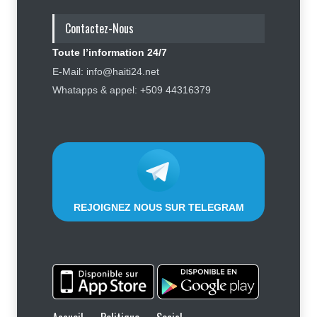
réhabilitation
Contactez-Nous
Politique
5 août 2026
Toute l’information 24/7
Affaire Jovenel Moïse : peur
E-Mail: info@haiti24.net
d’affronter la justice, Jean Monard
Whatapps & appel: +509 44316379
Métellus de nouveau convoqué par
le juge Jean Denis Cyprien
Justice
,
Sécurité
6 août 2026
REJOIGNEZ NOUS SUR TELEGRAM