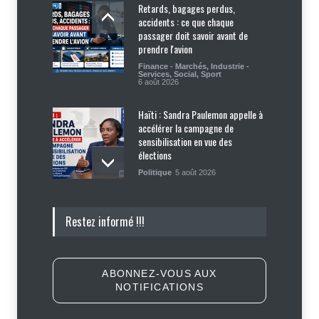
Retards, bagages perdus,
accidents : ce que chaque
passager doit savoir avant de
prendre l'avion
Finance - Marchés
,
Industrie -
Services
,
Social
,
Sport
6 août 2026
Haïti : Sandra Paulemon appelle à
accélérer la campagne de
sensibilisation en vue des
élections
Politique
5 août 2026
Appuyé par les États-Unis, le
Restez informé !!!
gouvernement resserre son
dispositif sécuritaire
Sécurité
5 août 2026
ABONNEZ-VOUS AUX
NOTIFICATIONS
Symbole d’échec politique, Youri
Latortue aujourd’hui en quête de