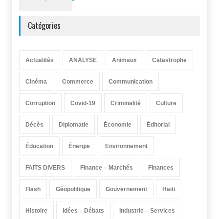
Catégories
Actualités
ANALYSE
Animaux
Catastrophe
Cinéma
Commerce
Communication
Corruption
Covid-19
Criminalité
Culture
Décès
Diplomatie
Économie
Éditorial
Éducation
Énergie
Environnement
FAITS DIVERS
Finance – Marchés
Finances
Flash
Géopolitique
Gouvernement
Haïti
Histoire
Idées – Débats
Industrie – Services