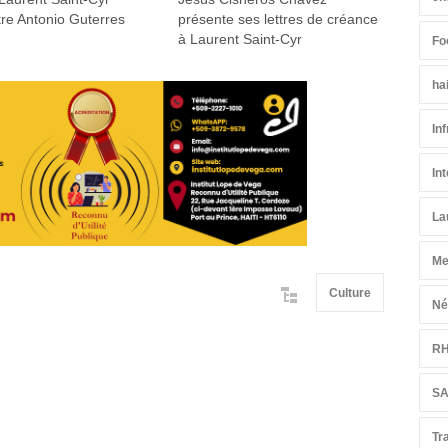
re Antonio Guterres
présente ses lettres de créance
à Laurent Saint-Cyr
Fo
ha
In
In
La
Me
Culture
Né
R
S
Tr