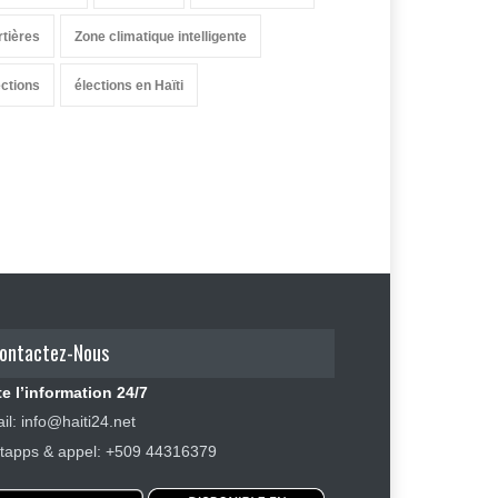
rtières
Zone climatique intelligente
ections
élections en Haïti
ontactez-Nous
e l’information 24/7
il: info@haiti24.net
apps & appel: +509 44316379