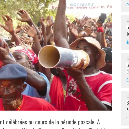
P
L
f
É
L
e
É
B
e
É
 sont célébrées au cours de la période pascale. A