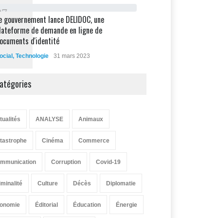
8
7
e gouvernement lance DELIDOC, une
lateforme de demande en ligne de
ocuments d'identité
ocial
,
Technologie
31 mars 2023
atégories
tualités
ANALYSE
Animaux
tastrophe
Cinéma
Commerce
mmunication
Corruption
Covid-19
iminalité
Culture
Décès
Diplomatie
onomie
Éditorial
Éducation
Énergie