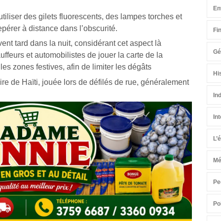
En
utiliser des gilets fluorescents, des lampes torches et
epérer à distance dans l’obscurité.
Fi
vent tard dans la nuit, considérant cet aspect là
Gé
feurs et automobilistes de jouer la carte de la
les zones festives, afin de limiter les dégâts
Hi
ire de Haïti, jouée lors de défilés de rue, généralement
In
In
L’
Mé
Pe
Po