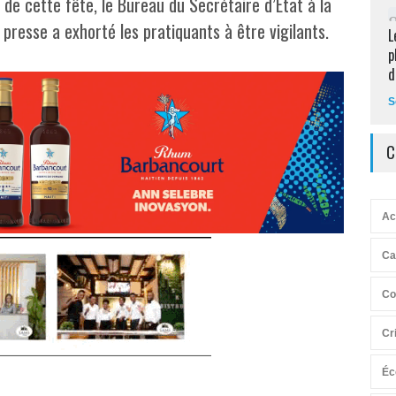
n de cette fête, le Bureau du Secrétaire d’Etat à la
presse a exhorté les pratiquants à être vigilants.
L
p
d
S
C
Ac
Ca
Co
Cr
Éc