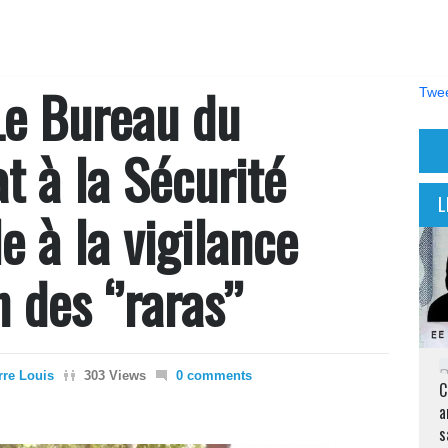
Le Bureau du
Twee
at à la Sécurité
L
e à la vigilance
 des ‘’raras’’
rre Louis
303 Views
0 comments
C
a
s