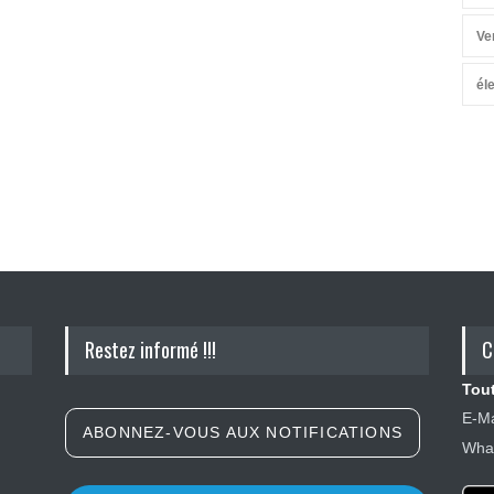
Ve
él
Restez informé !!!
C
Tout
E-Ma
ABONNEZ-VOUS AUX NOTIFICATIONS
What