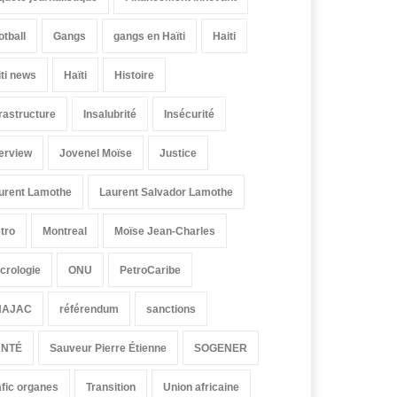
otball
Gangs
gangs en Haïti
Haiti
iti news
Haïti
Histoire
frastructure
Insalubrité
Insécurité
terview
Jovenel Moïse
Justice
urent Lamothe
Laurent Salvador Lamothe
tro
Montreal
Moïse Jean-Charles
crologie
ONU
PetroCaribe
HAJAC
référendum
sanctions
ANTÉ
Sauveur Pierre Étienne
SOGENER
afic organes
Transition
Union africaine