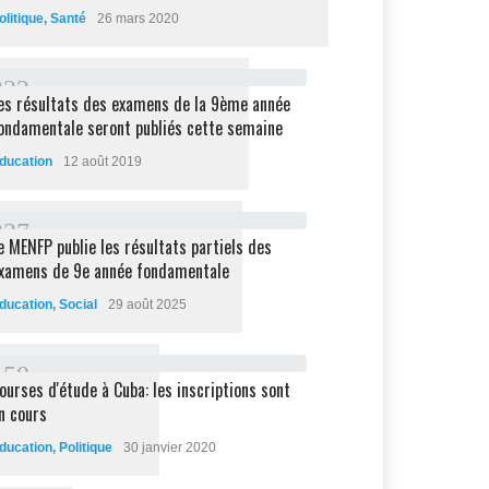
olitique
,
Santé
26 mars 2020
2
3
2
es résultats des examens de la 9ème année
ondamentale seront publiés cette semaine
ducation
12 août 2019
2
2
7
e MENFP publie les résultats partiels des
xamens de 9e année fondamentale
ducation
,
Social
29 août 2025
1
5
8
ourses d'étude à Cuba: les inscriptions sont
n cours
ducation
,
Politique
30 janvier 2020