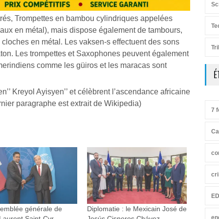
Sc
ntrés, Trompettes en bambou cylindriques appelées
Te
tuyaux en métal), mais dispose également de tambours,
e cloches en métal. Les vaksen-s effectuent des sons
Tr
n bâton. Les trompettes et Saxophones peuvent également
Amerindiens comme les güiros et les maracas sont
É
’’ Kreyol Ayisyen’’ et célèbrent l’ascendance africaine
ernier paragraphe est extrait de Wikipedia)
7 f
Ca
co
cr
ED
semblée générale de
Diplomatie : le Mexicain José de
en
Laurent Saint-Cyr
Jesús Cisneros Chávez