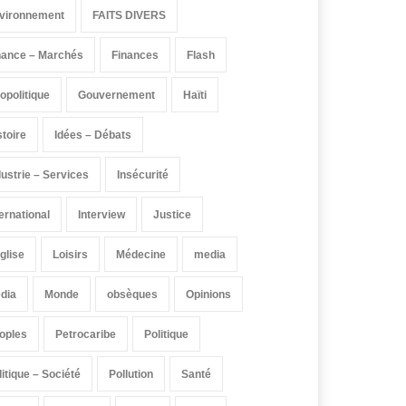
vironnement
FAITS DIVERS
nance – Marchés
Finances
Flash
opolitique
Gouvernement
Haïti
stoire
Idées – Débats
dustrie – Services
Insécurité
ternational
Interview
Justice
église
Loisirs
Médecine
media
dia
Monde
obsèques
Opinions
oples
Petrocaribe
Politique
litique – Société
Pollution
Santé