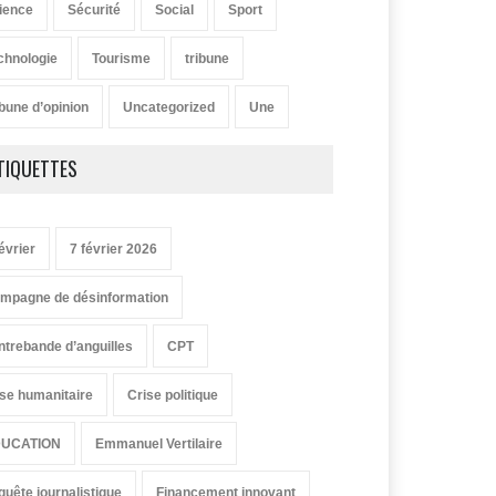
ience
Sécurité
Social
Sport
chnologie
Tourisme
tribune
ibune d’opinion
Uncategorized
Une
TIQUETTES
évrier
7 février 2026
mpagne de désinformation
ntrebande d’anguilles
CPT
ise humanitaire
Crise politique
UCATION
Emmanuel Vertilaire
quête journalistique
Financement innovant