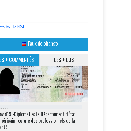
ts by Haiti24_
Taux de change
ES + COMMENTÉS
LES + LUS
2
9
8
ovid19 -Diplomatie: Le Département d'État
méricain recrute des professionnels de la
anté