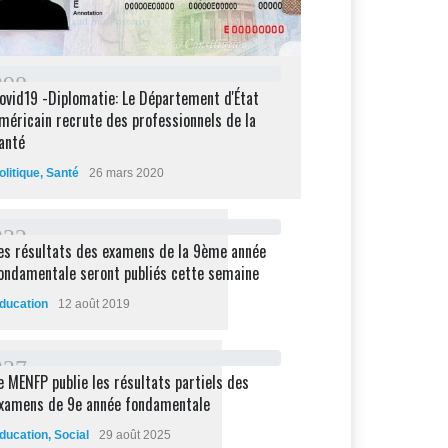
2
9
8
ovid19 -Diplomatie: Le Département d'État
méricain recrute des professionnels de la
anté
olitique
,
Santé
26 mars 2020
2
3
2
es résultats des examens de la 9ème année
ondamentale seront publiés cette semaine
ducation
12 août 2019
2
2
7
e MENFP publie les résultats partiels des
xamens de 9e année fondamentale
ducation
,
Social
29 août 2025