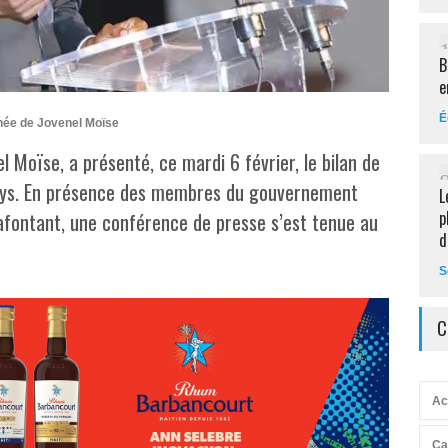
B
e
É
année de Jovenel Moïse
l Moïse, a présenté, ce mardi 6 février, le bilan de
ays. En présence des membres du gouvernement
L
p
afontant, une conférence de presse s’est tenue au
d
S
C
Ac
Ca