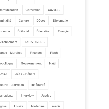
mmunication
Corruption
Covid-19
iminalité
Culture
Décès
Diplomatie
onomie
Éditorial
Éducation
Énergie
vironnement
FAITS DIVERS
nance – Marchés
Finances
Flash
opolitique
Gouvernement
Haïti
stoire
Idées – Débats
dustrie – Services
Insécurité
ternational
Interview
Justice
église
Loisirs
Médecine
media