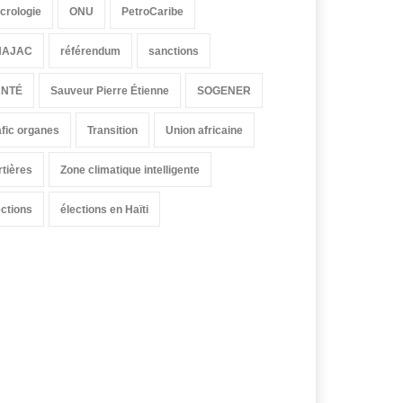
crologie
ONU
PetroCaribe
HAJAC
référendum
sanctions
ANTÉ
Sauveur Pierre Étienne
SOGENER
afic organes
Transition
Union africaine
rtières
Zone climatique intelligente
ections
élections en Haïti