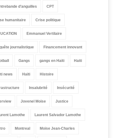
ntrebande d’anguilles
CPT
ise humanitaire
Crise politique
UCATION
Emmanuel Vertilaire
quête journalistique
Financement innovant
otball
Gangs
gangs en Haïti
Haiti
iti news
Haïti
Histoire
frastructure
Insalubrité
Insécurité
terview
Jovenel Moïse
Justice
urent Lamothe
Laurent Salvador Lamothe
tro
Montreal
Moïse Jean-Charles