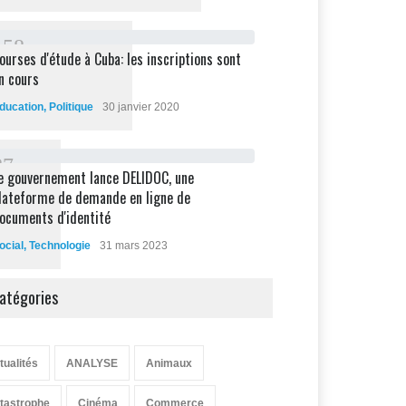
1
5
8
ourses d'étude à Cuba: les inscriptions sont
n cours
ducation
,
Politique
30 janvier 2020
8
7
e gouvernement lance DELIDOC, une
lateforme de demande en ligne de
ocuments d'identité
ocial
,
Technologie
31 mars 2023
atégories
tualités
ANALYSE
Animaux
tastrophe
Cinéma
Commerce