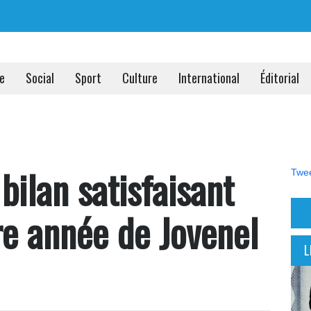
ue
Social
Sport
Culture
International
Éditorial
 bilan satisfaisant
Twee
re année de Jovenel
L