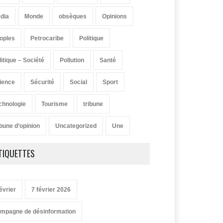
dia
Monde
obsèques
Opinions
oples
Petrocaribe
Politique
litique – Société
Pollution
Santé
ience
Sécurité
Social
Sport
chnologie
Tourisme
tribune
ibune d’opinion
Uncategorized
Une
TIQUETTES
évrier
7 février 2026
mpagne de désinformation