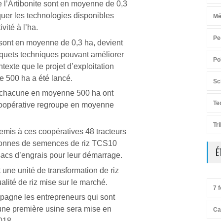
de l’Artibonite sont en moyenne de 0,3
quer les technologies disponibles
Mé
vité à l’ha.
Pe
sont en moyenne de 0,3 ha, devient
aquets techniques pouvant améliorer
Po
ntexte que le projet d’exploitation
e 500 ha a été lancé.
Sc
nt chacune en moyenne 500 ha ont
Te
coopérative regroupe en moyenne
Tr
mis à ces coopératives 48 tracteurs
 tonnes de semences de riz TCS10
É
sacs d’engrais pour leur démarrage.
ne unité de transformation de riz
alité de riz mise sur le marché.
7 f
agne les entrepreneurs qui sont
 une première usine sera mise en
Ca
018.