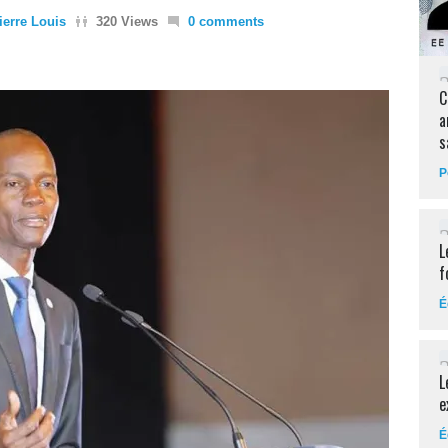
erre Louis
320 Views
0 comments
C
a
s
P
L
f
É
L
e
É