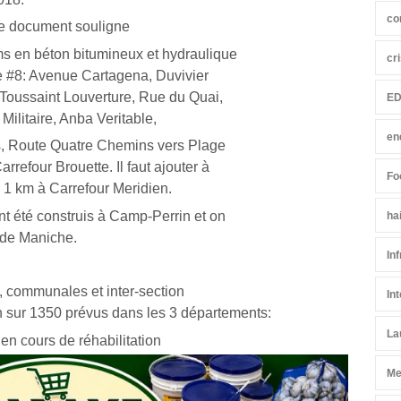
co
 le document souligne
ms en béton bitumineux et hydraulique
cr
le #8: Avenue Cartagena, Duvivier
 Toussaint Louverture, Rue du Quai,
ED
Militaire, Anba Veritable,
en
s, Route Quatre Chemins vers Plage
refour Brouette. Il faut ajouter à
Fo
 1 km à Carrefour Meridien.
nt été construis à Camp-Perrin et on
ha
 de Maniche.
In
, communales et inter-section
In
n sur 1350 prévus dans les 3 départements:
La
n cours de réhabilitation
Me