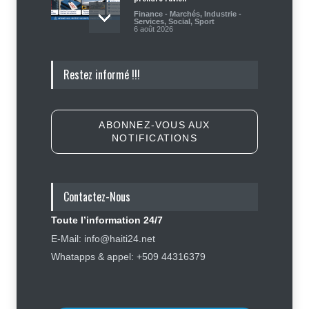
Finance - Marchés
,
Industrie -
Services
,
Social
,
Sport
6 août 2026
Haïti : Sandra Paulemon appelle à
Restez informé !!!
accélérer la campagne de
sensibilisation en vue des
élections
Politique
5 août 2026
ABONNEZ-VOUS AUX
NOTIFICATIONS
Appuyé par les États-Unis, le
gouvernement resserre son
dispositif sécuritaire
Contactez-Nous
Sécurité
5 août 2026
Toute l’information 24/7
Symbole d’échec politique, Youri
E-Mail: info@haiti24.net
Latortue aujourd’hui en quête de
Whatapps & appel: +509 44316379
réhabilitation
Politique
5 août 2026