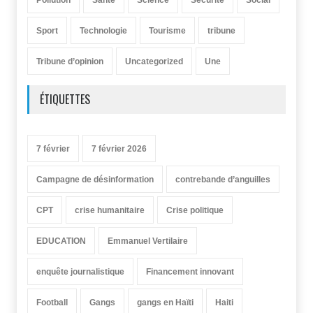
Pollution
Santé
Science
Sécurité
Social
Sport
Technologie
Tourisme
tribune
Tribune d’opinion
Uncategorized
Une
ÉTIQUETTES
7 février
7 février 2026
Campagne de désinformation
contrebande d’anguilles
CPT
crise humanitaire
Crise politique
EDUCATION
Emmanuel Vertilaire
enquête journalistique
Financement innovant
Football
Gangs
gangs en Haïti
Haiti