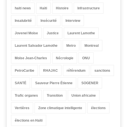
haiti news
Haïti
Histoire
Infrastructure
Insalubrité
Insécurité
Interview
Jovenel Moïse
Justice
Laurent Lamothe
Laurent Salvador Lamothe
Metro
Montreal
Moïse Jean-Charles
Nécrologie
ONU
PetroCaribe
RHAJAC
référendum
sanctions
SANTÉ
Sauveur Pierre Étienne
SOGENER
Trafic organes
Transition
Union africaine
Vertières
Zone climatique intelligente
élections
élections en Haïti