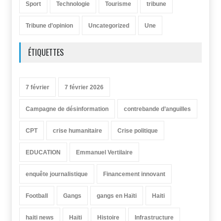
Sport
Technologie
Tourisme
tribune
Tribune d’opinion
Uncategorized
Une
ÉTIQUETTES
7 février
7 février 2026
Campagne de désinformation
contrebande d’anguilles
CPT
crise humanitaire
Crise politique
EDUCATION
Emmanuel Vertilaire
enquête journalistique
Financement innovant
Football
Gangs
gangs en Haïti
Haiti
haiti news
Haïti
Histoire
Infrastructure