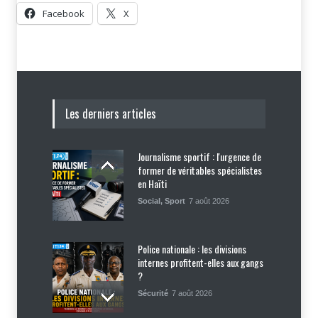
Facebook
X
Les derniers articles
Journalisme sportif : l'urgence de
former de véritables spécialistes
en Haïti
Social
,
Sport
7 août 2026
Police nationale : les divisions
internes profitent-elles aux gangs
?
Sécurité
7 août 2026