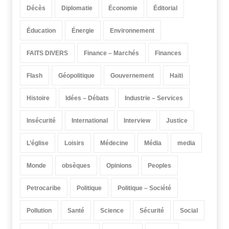
Décès
Diplomatie
Économie
Éditorial
Éducation
Énergie
Environnement
FAITS DIVERS
Finance – Marchés
Finances
Flash
Géopolitique
Gouvernement
Haïti
Histoire
Idées – Débats
Industrie – Services
Insécurité
International
Interview
Justice
L’église
Loisirs
Médecine
Média
media
Monde
obsèques
Opinions
Peoples
Petrocaribe
Politique
Politique – Société
Pollution
Santé
Science
Sécurité
Social