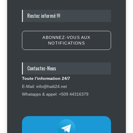
Affaire Jovenel Moïse : peur
Restez informé !!!
d’affronter la justice, Jean Monard
Métellus de nouveau convoqué par
le juge Jean Denis Cyprien
Justice
,
Sécurité
6 août 2026
ABONNEZ-VOUS AUX
NOTIFICATIONS
Retards, bagages perdus,
accidents : ce que chaque
passager doit savoir avant de
prendre l'avion
Contactez-Nous
Finance - Marchés
,
Industrie -
Services
,
Social
,
Sport
Toute l’information 24/7
6 août 2026
E-Mail: info@haiti24.net
Tennessee, Andy Ogles, proche de
Whatapps & appel: +509 44316379
Trump et anti immigration, tombe
lors de la primaire républicaine
Politique
7 août 2026