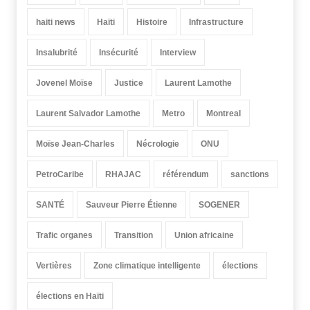
haiti news
Haïti
Histoire
Infrastructure
Insalubrité
Insécurité
Interview
Jovenel Moïse
Justice
Laurent Lamothe
Laurent Salvador Lamothe
Metro
Montreal
Moïse Jean-Charles
Nécrologie
ONU
PetroCaribe
RHAJAC
référendum
sanctions
SANTÉ
Sauveur Pierre Étienne
SOGENER
Trafic organes
Transition
Union africaine
Vertières
Zone climatique intelligente
élections
élections en Haïti