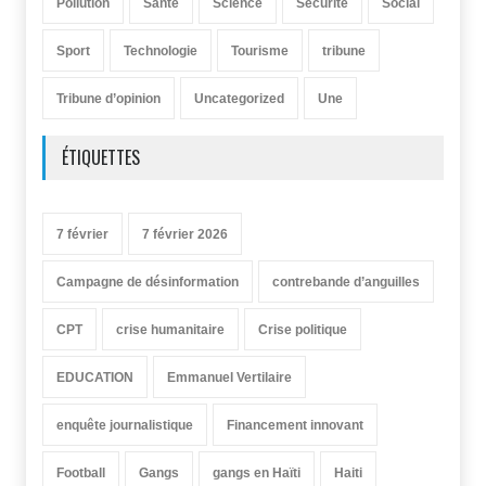
Pollution
Santé
Science
Sécurité
Social
Sport
Technologie
Tourisme
tribune
Tribune d’opinion
Uncategorized
Une
ÉTIQUETTES
7 février
7 février 2026
Campagne de désinformation
contrebande d’anguilles
CPT
crise humanitaire
Crise politique
EDUCATION
Emmanuel Vertilaire
enquête journalistique
Financement innovant
Football
Gangs
gangs en Haïti
Haiti