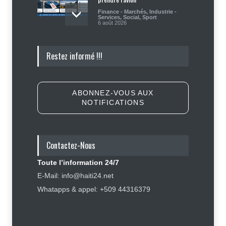
Finance - Marchés
,
Industrie -
Services
,
Social
,
Sport
6 août 2026
Haïti : Sandra Paulemon appelle à
Restez informé !!!
accélérer la campagne de
sensibilisation en vue des
élections
Politique
5 août 2026
ABONNEZ-VOUS AUX
NOTIFICATIONS
Appuyé par les États-Unis, le
gouvernement resserre son
dispositif sécuritaire
Contactez-Nous
Sécurité
5 août 2026
Toute l’information 24/7
Symbole d’échec politique, Youri
E-Mail: info@haiti24.net
Latortue aujourd’hui en quête de
Whatapps & appel: +509 44316379
réhabilitation
Politique
5 août 2026