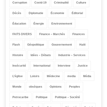
Corruption
Covid-19
Criminalité
Culture
Décès
Diplomatie
Économie
Éditorial
Éducation
Énergie
Environnement
FAITS DIVERS
Finance – Marchés
Finances
Flash
Géopolitique
Gouvernement
Haïti
Histoire
Idées – Débats
Industrie – Services
Insécurité
International
Interview
Justice
L’église
Loisirs
Médecine
media
Média
Monde
obsèques
Opinions
Peoples
Petrocaribe
Politique
Politique – Société