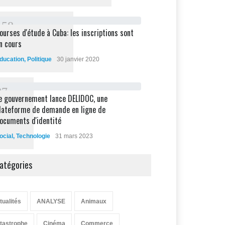
1
5
8
ourses d'étude à Cuba: les inscriptions sont
n cours
ducation
,
Politique
30 janvier 2020
8
7
e gouvernement lance DELIDOC, une
lateforme de demande en ligne de
ocuments d'identité
ocial
,
Technologie
31 mars 2023
atégories
tualités
ANALYSE
Animaux
tastrophe
Cinéma
Commerce