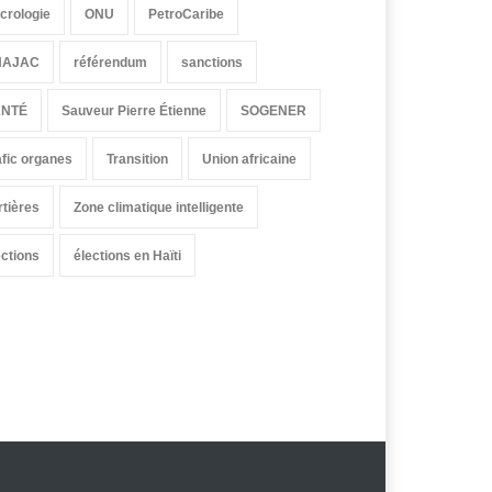
crologie
ONU
PetroCaribe
HAJAC
référendum
sanctions
ANTÉ
Sauveur Pierre Étienne
SOGENER
afic organes
Transition
Union africaine
rtières
Zone climatique intelligente
ections
élections en Haïti