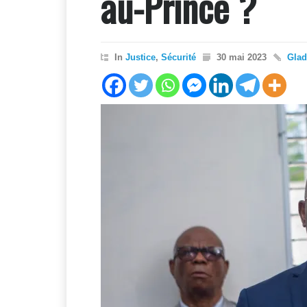
au-Prince ?
In
Justice
,
Sécurité
30 mai 2023
Gla