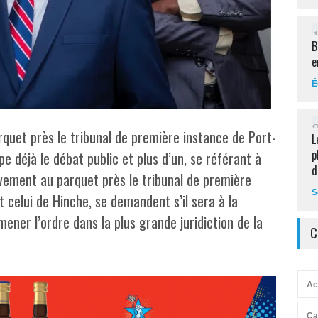
B
e
É
rquet près le tribunal de première instance de Port-
L
p
e déjà le débat public et plus d’un, se référant à
d
vement au parquet près le tribunal de première
S
 celui de Hinche, se demandent s’il sera à la
ener l’ordre dans la plus grande juridiction de la
C
Ac
Ca