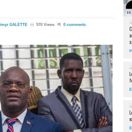
dimyr GALETTE
570 Views
0 comments
C
a
s
P
L
f
É
L
e
É