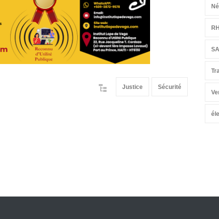
Né
R
S
Tr
Justice
Sécurité
Ve
él