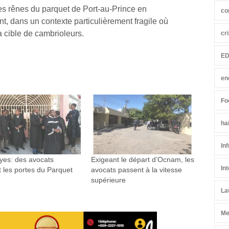
es rênes du parquet de Port-au-Prince en
co
 dans un contexte particulièrement fragile où
la cible de cambrioleurs.
cr
ED
en
Fo
ha
In
yes: des avocats
Exigeant le départ d’Ocnam, les
In
 les portes du Parquet
avocats passent à la vitesse
supérieure
La
Me