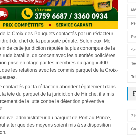
Mé
Pe
u de la Croix-des-Bouquets contactés par un rédacteur
Po
endroit du chef de la poursuite pénale. Selon eux, Me
ein de cette juridiction réputée la plus corrompue de la
Sc
rude bataille, de concert avec les autorités policières,
ction prise en otage par les membres du gang « 400
Te
 que les relations avec les commis parquet de la Croix-
Tr
tueuses.
e contactés par la rédaction abondent également dans
É
la tête du parquet de la juridiction de Hinche, il a mis
cement de la lutte contre la détention préventive
e.
7 f
 nouvel administrateur du parquet de Port-au-Prince,
 souhaiter que des moyens soient mis à sa disposition
Ca
ion.