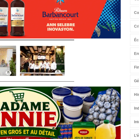
Co
Cr
Éc
En
Fi
Gé
Hi
In
In
L’