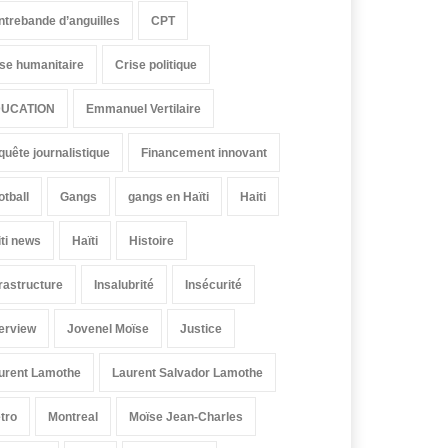
ntrebande d’anguilles
CPT
ise humanitaire
Crise politique
UCATION
Emmanuel Vertilaire
quête journalistique
Financement innovant
otball
Gangs
gangs en Haïti
Haiti
iti news
Haïti
Histoire
frastructure
Insalubrité
Insécurité
terview
Jovenel Moïse
Justice
urent Lamothe
Laurent Salvador Lamothe
tro
Montreal
Moïse Jean-Charles