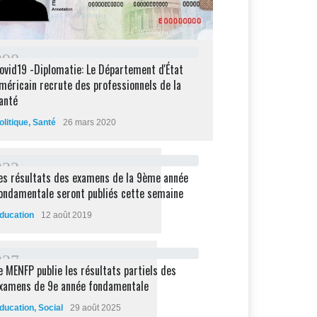
2
9
8
ovid19 -Diplomatie: Le Département d'État
méricain recrute des professionnels de la
anté
olitique
,
Santé
26 mars 2020
2
3
2
es résultats des examens de la 9ème année
ondamentale seront publiés cette semaine
ducation
12 août 2019
2
2
7
e MENFP publie les résultats partiels des
xamens de 9e année fondamentale
ducation
,
Social
29 août 2025