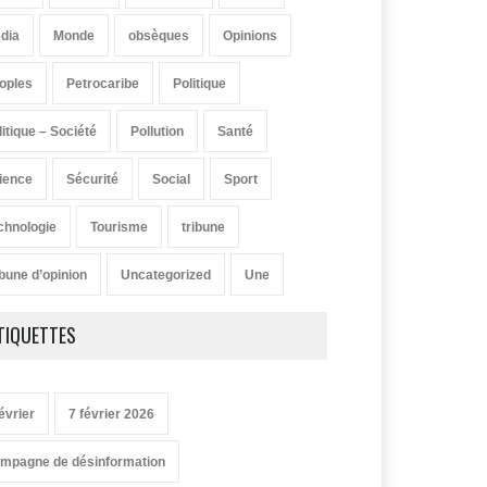
dia
Monde
obsèques
Opinions
oples
Petrocaribe
Politique
litique – Société
Pollution
Santé
ience
Sécurité
Social
Sport
chnologie
Tourisme
tribune
ibune d’opinion
Uncategorized
Une
TIQUETTES
évrier
7 février 2026
mpagne de désinformation