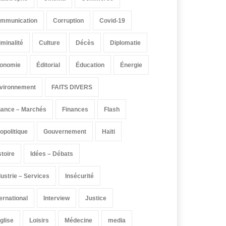
mmunication
Corruption
Covid-19
iminalité
Culture
Décès
Diplomatie
onomie
Éditorial
Éducation
Énergie
vironnement
FAITS DIVERS
nance – Marchés
Finances
Flash
opolitique
Gouvernement
Haïti
stoire
Idées – Débats
dustrie – Services
Insécurité
ternational
Interview
Justice
église
Loisirs
Médecine
media