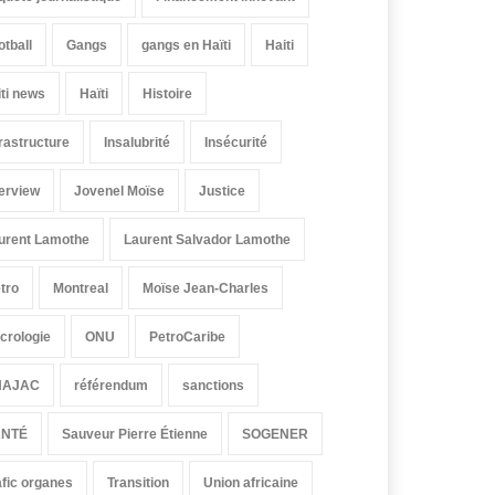
otball
Gangs
gangs en Haïti
Haiti
iti news
Haïti
Histoire
frastructure
Insalubrité
Insécurité
terview
Jovenel Moïse
Justice
urent Lamothe
Laurent Salvador Lamothe
tro
Montreal
Moïse Jean-Charles
crologie
ONU
PetroCaribe
HAJAC
référendum
sanctions
ANTÉ
Sauveur Pierre Étienne
SOGENER
afic organes
Transition
Union africaine