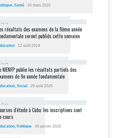
olitique
,
Santé
26 mars 2020
2
3
2
es résultats des examens de la 9ème année
ondamentale seront publiés cette semaine
ducation
12 août 2019
2
2
7
e MENFP publie les résultats partiels des
xamens de 9e année fondamentale
ducation
,
Social
29 août 2025
1
5
8
ourses d'étude à Cuba: les inscriptions sont
n cours
ducation
,
Politique
30 janvier 2020