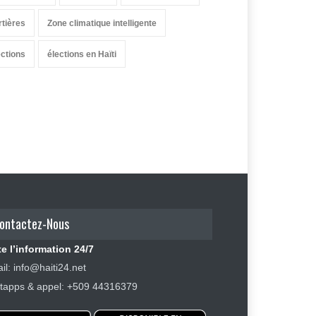
rtières
Zone climatique intelligente
ections
élections en Haïti
ontactez-Nous
e l’information 24/7
il: info@haiti24.net
apps & appel: +509 44316379