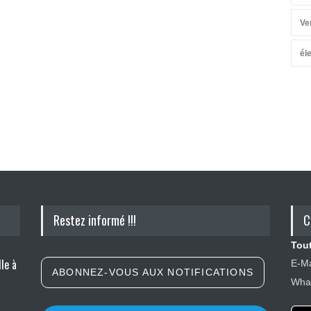
Ve
él
Restez informé !!!
C
Tout
le à
E-Ma
ABONNEZ-VOUS AUX NOTIFICATIONS
What