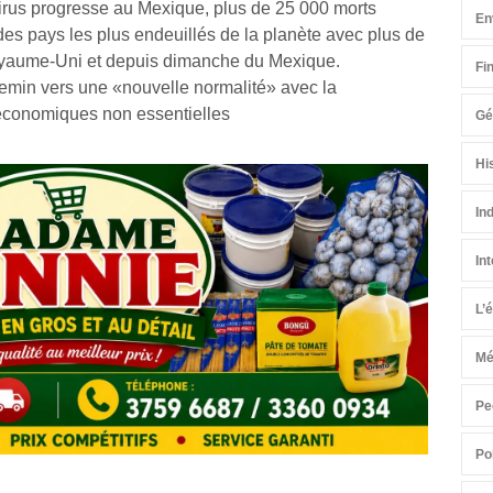
irus progresse au Mexique, plus de 25 000 morts
En
 des pays les plus endeuillés de la planète avec plus de
Royaume-Uni et depuis dimanche du Mexique.
Fi
hemin vers une «nouvelle normalité» avec la
 économiques non essentielles
Gé
Hi
In
In
L’
Mé
Pe
Po