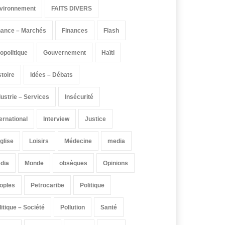
vironnement
FAITS DIVERS
nance – Marchés
Finances
Flash
opolitique
Gouvernement
Haïti
stoire
Idées – Débats
dustrie – Services
Insécurité
ternational
Interview
Justice
église
Loisirs
Médecine
media
dia
Monde
obsèques
Opinions
oples
Petrocaribe
Politique
litique – Société
Pollution
Santé