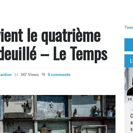
ient le quatrième
Twee
deuillé – Le Temps
L
action
347 Views
0 comments
C
a
s