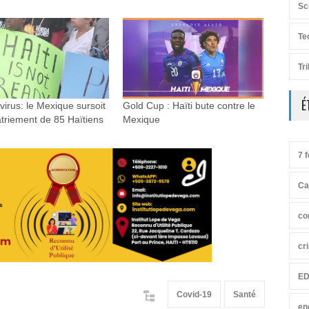
Sc
Te
Tr
É
irus: le Mexique sursoit
Gold Cup : Haïti bute contre le
triement de 85 Haïtiens
Mexique
7 f
Ca
co
cr
ED
Covid-19
Santé
en