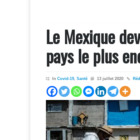
Le Mexique dev
pays le plus en
In
Covid-19
,
Santé
13 juillet 2020
Réd