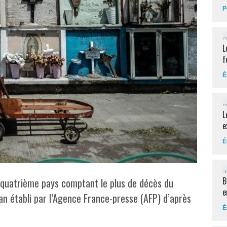
P
L
f
É
L
e
É
B
quatrième pays comptant le plus de décès du
e
ilan établi par l’Agence France-presse (AFP) d’après
É