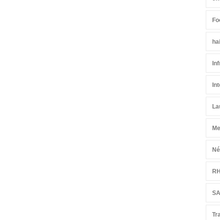
Fo
ha
In
In
La
Me
Né
R
S
Tr