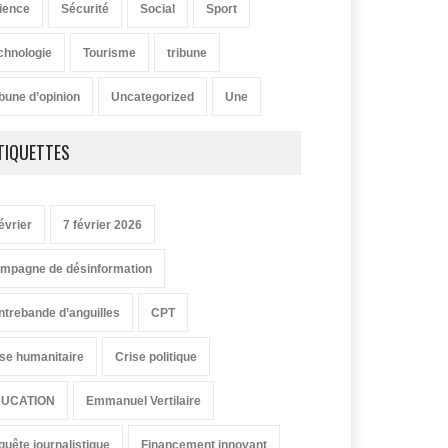
ience
Sécurité
Social
Sport
chnologie
Tourisme
tribune
ibune d’opinion
Uncategorized
Une
TIQUETTES
évrier
7 février 2026
mpagne de désinformation
ntrebande d’anguilles
CPT
ise humanitaire
Crise politique
UCATION
Emmanuel Vertilaire
quête journalistique
Financement innovant