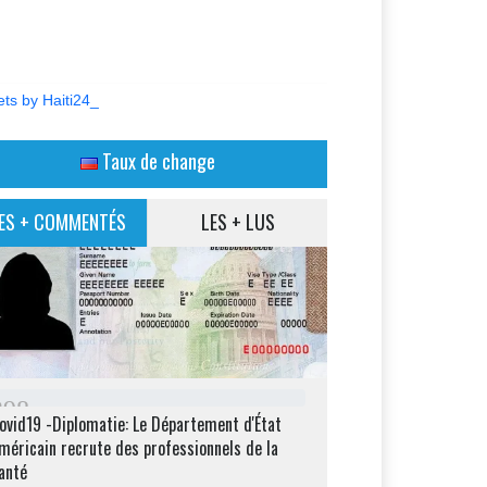
ts by Haiti24_
Taux de change
ES + COMMENTÉS
LES + LUS
2
9
8
ovid19 -Diplomatie: Le Département d'État
méricain recrute des professionnels de la
anté