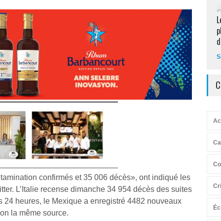
L
p
d
S
C
Ac
Ca
Co
tamination confirmés et 35 006 décès», ont indiqué les
Cr
itter. L’Italie recense dimanche 34 954 décès des suites
es 24 heures, le Mexique a enregistré 4482 nouveaux
Éc
lon la même source.