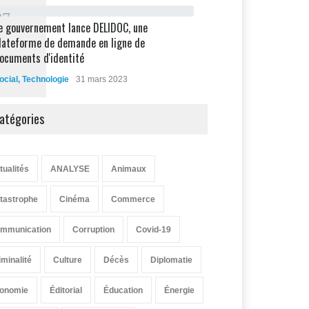
8
7
e gouvernement lance DELIDOC, une
lateforme de demande en ligne de
ocuments d'identité
ocial
,
Technologie
31 mars 2023
atégories
tualités
ANALYSE
Animaux
tastrophe
Cinéma
Commerce
mmunication
Corruption
Covid-19
iminalité
Culture
Décès
Diplomatie
onomie
Éditorial
Éducation
Énergie