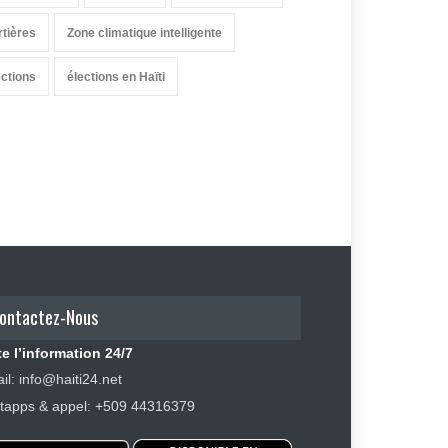
rtières
Zone climatique intelligente
ections
élections en Haïti
ontactez-Nous
e l’information 24/7
il: info@haiti24.net
apps & appel: +509 44316379