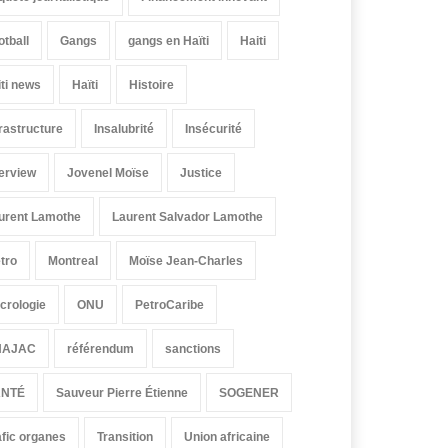
otball
Gangs
gangs en Haïti
Haiti
iti news
Haïti
Histoire
frastructure
Insalubrité
Insécurité
terview
Jovenel Moïse
Justice
urent Lamothe
Laurent Salvador Lamothe
tro
Montreal
Moïse Jean-Charles
crologie
ONU
PetroCaribe
HAJAC
référendum
sanctions
ANTÉ
Sauveur Pierre Étienne
SOGENER
afic organes
Transition
Union africaine