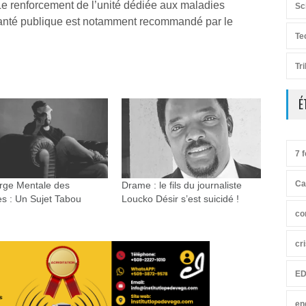
 Le renforcement de l’unité dédiée aux maladies
Sc
Santé publique est notamment recommandé par le
Te
Tr
É
7 f
Ca
rge Mentale des
Drame : le fils du journaliste
 : Un Sujet Tabou
Loucko Désir s’est suicidé !
co
cr
ED
en