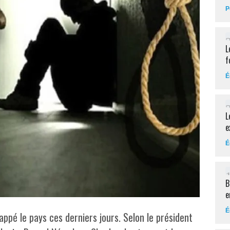
P
L
f
É
L
e
É
B
e
É
appé le pays ces derniers jours. Selon le président