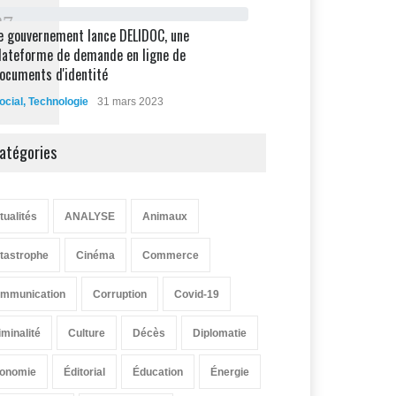
8
7
e gouvernement lance DELIDOC, une
lateforme de demande en ligne de
ocuments d'identité
ocial
,
Technologie
31 mars 2023
atégories
tualités
ANALYSE
Animaux
tastrophe
Cinéma
Commerce
mmunication
Corruption
Covid-19
iminalité
Culture
Décès
Diplomatie
onomie
Éditorial
Éducation
Énergie