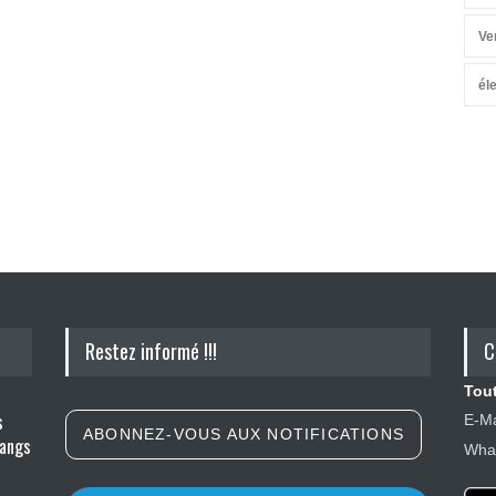
Ve
él
Restez informé !!!
C
Tout
s
E-Ma
ABONNEZ-VOUS AUX NOTIFICATIONS
gangs
What