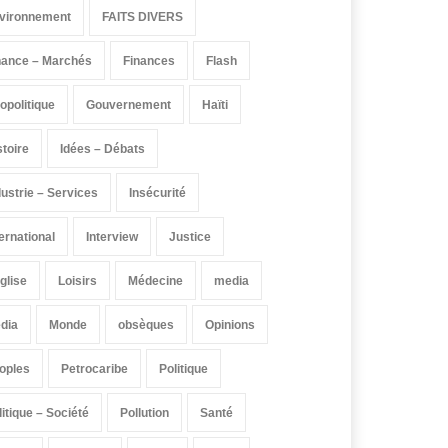
vironnement
FAITS DIVERS
nance – Marchés
Finances
Flash
opolitique
Gouvernement
Haïti
stoire
Idées – Débats
dustrie – Services
Insécurité
ternational
Interview
Justice
église
Loisirs
Médecine
media
dia
Monde
obsèques
Opinions
oples
Petrocaribe
Politique
litique – Société
Pollution
Santé