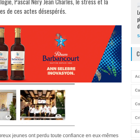
logie, Pascal Néry Jean Charles, le stress et la
ses de ces actes désespérés.
L
p
d
S
C
Ac
Ca
Co
Cr
Éc
reux jeunes ont perdu toute confiance en eux-mêmes