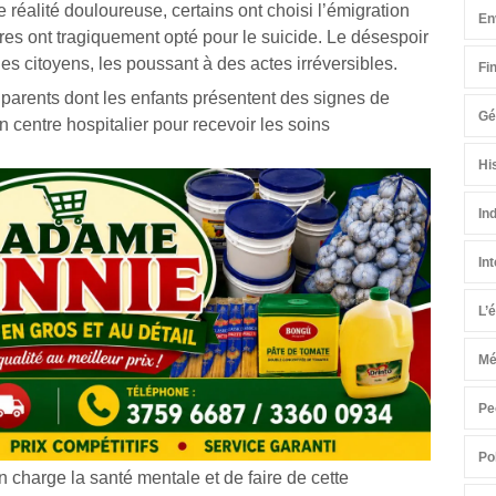
e réalité douloureuse, certains ont choisi l’émigration
En
es ont tragiquement opté pour le suicide. Le désespoir
des citoyens, les poussant à des actes irréversibles.
Fi
parents dont les enfants présentent des signes de
Gé
centre hospitalier pour recevoir les soins
Hi
In
In
L’
Mé
Pe
Po
en charge la santé mentale et de faire de cette