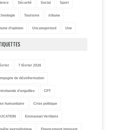
ience
Sécurité
Social
Sport
chnologie
Tourisme
tribune
ibune d’opinion
Uncategorized
Une
TIQUETTES
évrier
7 février 2026
mpagne de désinformation
ntrebande d’anguilles
CPT
ise humanitaire
Crise politique
UCATION
Emmanuel Vertilaire
quête journalistique
Financement innovant