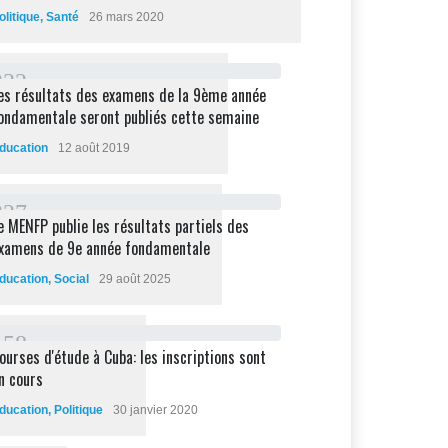
olitique
,
Santé
26 mars 2020
2
3
2
es résultats des examens de la 9ème année
ondamentale seront publiés cette semaine
ducation
12 août 2019
2
2
7
e MENFP publie les résultats partiels des
xamens de 9e année fondamentale
ducation
,
Social
29 août 2025
1
5
8
ourses d'étude à Cuba: les inscriptions sont
n cours
ducation
,
Politique
30 janvier 2020