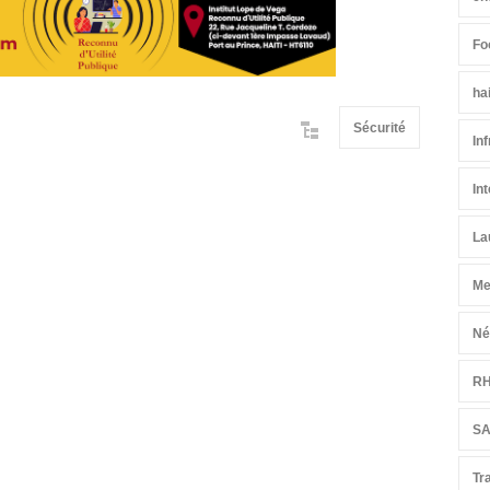
Fo
ha
Sécurité
In
In
La
Me
Né
R
S
Tr