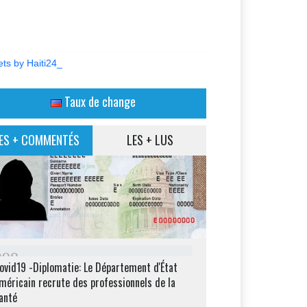
ts by Haiti24_
Taux de change
ES + COMMENTÉS
LES + LUS
2
9
8
ovid19 -Diplomatie: Le Département d'État
méricain recrute des professionnels de la
anté