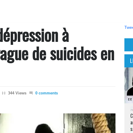
 dépression à
Twee
 vague de suicides en
L
344 Views
0 comments
C
a
s