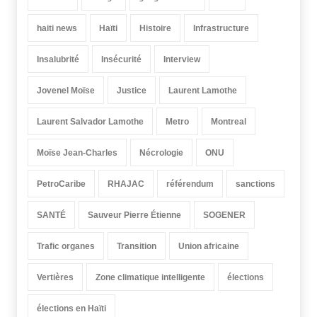
haiti news
Haïti
Histoire
Infrastructure
Insalubrité
Insécurité
Interview
Jovenel Moïse
Justice
Laurent Lamothe
Laurent Salvador Lamothe
Metro
Montreal
Moïse Jean-Charles
Nécrologie
ONU
PetroCaribe
RHAJAC
référendum
sanctions
SANTÉ
Sauveur Pierre Étienne
SOGENER
Trafic organes
Transition
Union africaine
Vertières
Zone climatique intelligente
élections
élections en Haïti