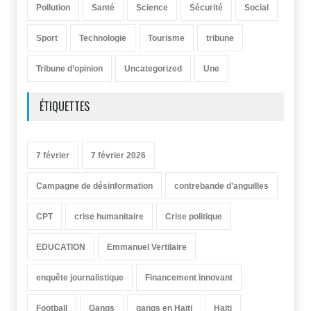
Pollution
Santé
Science
Sécurité
Social
Sport
Technologie
Tourisme
tribune
Tribune d’opinion
Uncategorized
Une
ÉTIQUETTES
7 février
7 février 2026
Campagne de désinformation
contrebande d’anguilles
CPT
crise humanitaire
Crise politique
EDUCATION
Emmanuel Vertilaire
enquête journalistique
Financement innovant
Football
Gangs
gangs en Haïti
Haiti