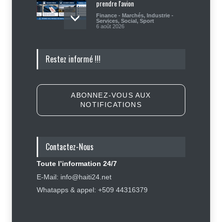
prendre l'avion
Finance - Marchés
,
Industrie -
Services
,
Social
,
Sport
6 août 2026
Haïti : Sandra Paulemon appelle à
Restez informé !!!
accélérer la campagne de
sensibilisation en vue des
élections
Politique
5 août 2026
ABONNEZ-VOUS AUX
NOTIFICATIONS
Appuyé par les États-Unis, le
gouvernement resserre son
dispositif sécuritaire
Contactez-Nous
Sécurité
5 août 2026
Toute l’information 24/7
Symbole d’échec politique, Youri
E-Mail: info@haiti24.net
Latortue aujourd’hui en quête de
Whatapps & appel: +509 44316379
réhabilitation
Politique
5 août 2026