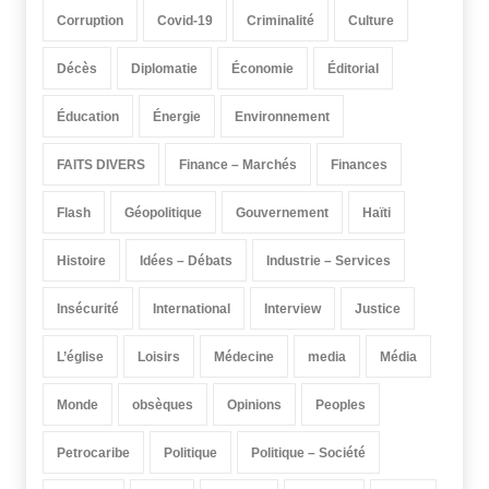
Corruption
Covid-19
Criminalité
Culture
Décès
Diplomatie
Économie
Éditorial
Éducation
Énergie
Environnement
FAITS DIVERS
Finance – Marchés
Finances
Flash
Géopolitique
Gouvernement
Haïti
Histoire
Idées – Débats
Industrie – Services
Insécurité
International
Interview
Justice
L’église
Loisirs
Médecine
media
Média
Monde
obsèques
Opinions
Peoples
Petrocaribe
Politique
Politique – Société