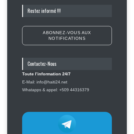
Tennessee, Andy Ogles, proche de
Restez informé !!!
Trump et anti immigration, tombe
lors de la primaire républicaine
Politique
7 août 2026
ABONNEZ-VOUS AUX
NOTIFICATIONS
Journalisme sportif : l'urgence de
former de véritables spécialistes
en Haïti
Contactez-Nous
Social
,
Sport
7 août 2026
Toute l’information 24/7
Police nationale : les divisions
E-Mail: info@haiti24.net
internes profitent-elles aux gangs
Whatapps & appel: +509 44316379
?
Sécurité
7 août 2026