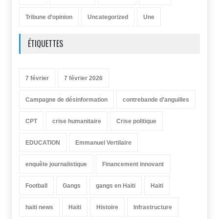
Tribune d’opinion
Uncategorized
Une
ÉTIQUETTES
7 février
7 février 2026
Campagne de désinformation
contrebande d’anguilles
CPT
crise humanitaire
Crise politique
EDUCATION
Emmanuel Vertilaire
enquête journalistique
Financement innovant
Football
Gangs
gangs en Haïti
Haiti
haiti news
Haïti
Histoire
Infrastructure