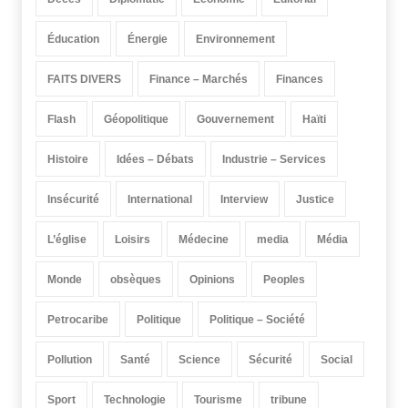
Éducation
Énergie
Environnement
FAITS DIVERS
Finance – Marchés
Finances
Flash
Géopolitique
Gouvernement
Haïti
Histoire
Idées – Débats
Industrie – Services
Insécurité
International
Interview
Justice
L’église
Loisirs
Médecine
media
Média
Monde
obsèques
Opinions
Peoples
Petrocaribe
Politique
Politique – Société
Pollution
Santé
Science
Sécurité
Social
Sport
Technologie
Tourisme
tribune