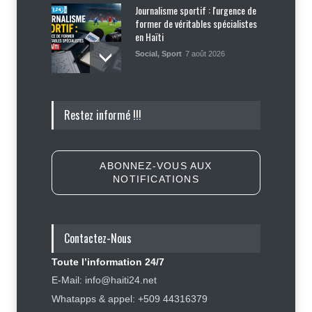
Journalisme sportif : l'urgence de
former de véritables spécialistes
en Haïti
Social
,
Sport
7 août 2026
Police nationale : les divisions
Restez informé !!!
internes profitent-elles aux gangs
?
Sécurité
7 août 2026
ABONNEZ-VOUS AUX
NOTIFICATIONS
Affaire Jovenel Moïse : peur
d’affronter la justice, Jean Monard
Métellus de nouveau convoqué par
le juge Jean Denis Cyprien
Contactez-Nous
Justice
,
Sécurité
6 août 2026
Toute l’information 24/7
Insécurité : Ecclésiaste Télémaque
E-Mail: info@haiti24.net
libéré, James Boyard et sa fille
Whatapps & appel: +509 44316379
toujours séquestrés