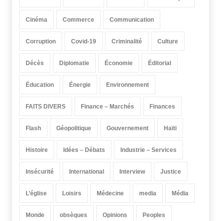
Cinéma
Commerce
Communication
Corruption
Covid-19
Criminalité
Culture
Décès
Diplomatie
Économie
Éditorial
Éducation
Énergie
Environnement
FAITS DIVERS
Finance – Marchés
Finances
Flash
Géopolitique
Gouvernement
Haïti
Histoire
Idées – Débats
Industrie – Services
Insécurité
International
Interview
Justice
L’église
Loisirs
Médecine
media
Média
Monde
obsèques
Opinions
Peoples