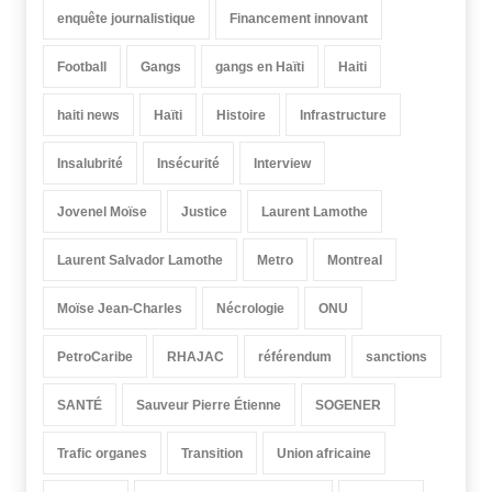
enquête journalistique
Financement innovant
Football
Gangs
gangs en Haïti
Haiti
haiti news
Haïti
Histoire
Infrastructure
Insalubrité
Insécurité
Interview
Jovenel Moïse
Justice
Laurent Lamothe
Laurent Salvador Lamothe
Metro
Montreal
Moïse Jean-Charles
Nécrologie
ONU
PetroCaribe
RHAJAC
référendum
sanctions
SANTÉ
Sauveur Pierre Étienne
SOGENER
Trafic organes
Transition
Union africaine