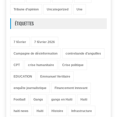
Tribune d’opinion
Uncategorized
Une
ÉTIQUETTES
7 février
7 février 2026
Campagne de désinformation
contrebande d’anguilles
CPT
crise humanitaire
Crise politique
EDUCATION
Emmanuel Vertilaire
enquête journalistique
Financement innovant
Football
Gangs
gangs en Haïti
Haiti
haiti news
Haïti
Histoire
Infrastructure