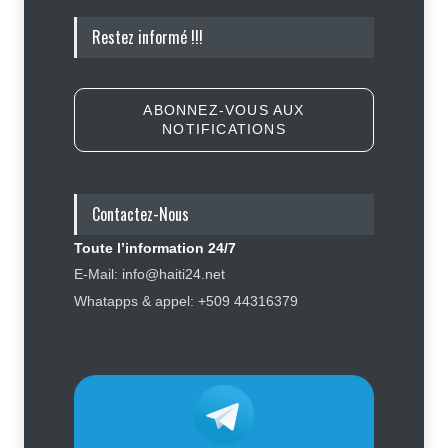
Retards, bagages perdus,
Restez informé !!!
accidents : ce que chaque
passager doit savoir avant de
prendre l'avion
Finance - Marchés
,
Industrie -
ABONNEZ-VOUS AUX
Services
,
Social
,
Sport
6 août 2026
NOTIFICATIONS
Haïti : Sandra Paulemon appelle à
accélérer la campagne de
sensibilisation en vue des
Contactez-Nous
élections
Toute l’information 24/7
Politique
5 août 2026
E-Mail: info@haiti24.net
Appuyé par les États-Unis, le
Whatapps & appel: +509 44316379
gouvernement resserre son
dispositif sécuritaire
Sécurité
5 août 2026