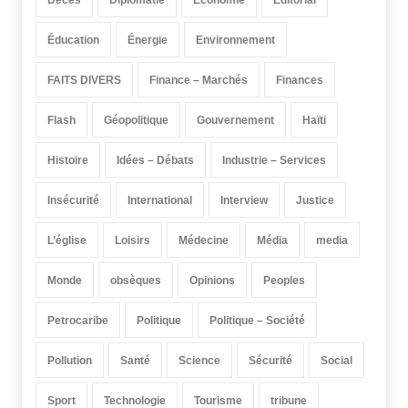
Éducation
Énergie
Environnement
FAITS DIVERS
Finance – Marchés
Finances
Flash
Géopolitique
Gouvernement
Haïti
Histoire
Idées – Débats
Industrie – Services
Insécurité
International
Interview
Justice
L’église
Loisirs
Médecine
Média
media
Monde
obsèques
Opinions
Peoples
Petrocaribe
Politique
Politique – Société
Pollution
Santé
Science
Sécurité
Social
Sport
Technologie
Tourisme
tribune