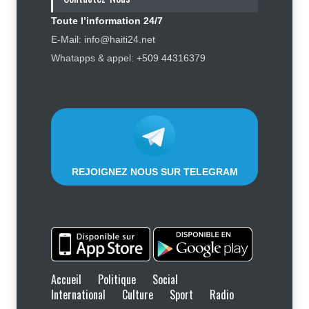
Finance - Marchés
,
Industrie -
Services
,
Social
,
Sport
Toute l’information 24/7
6 août 2026
E-Mail: info@haiti24.net
Tennessee, Andy Ogles, proche de
Whatapps & appel: +509 44316379
Trump et anti immigration, tombe
lors de la primaire républicaine
Politique
7 août 2026
REJOIGNEZ NOUS SUR TELEGRAM
Accueil
Politique
Social
International
Culture
Sport
Radio