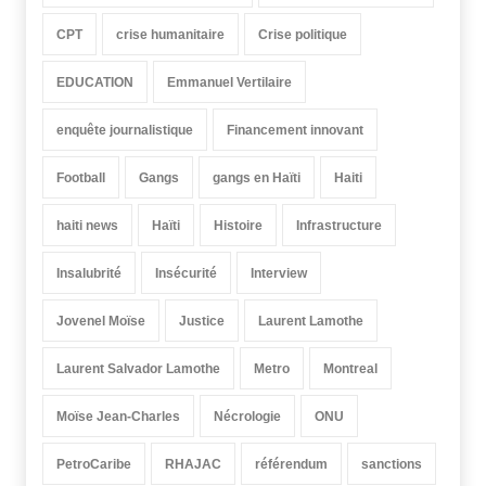
CPT
crise humanitaire
Crise politique
EDUCATION
Emmanuel Vertilaire
enquête journalistique
Financement innovant
Football
Gangs
gangs en Haïti
Haiti
haiti news
Haïti
Histoire
Infrastructure
Insalubrité
Insécurité
Interview
Jovenel Moïse
Justice
Laurent Lamothe
Laurent Salvador Lamothe
Metro
Montreal
Moïse Jean-Charles
Nécrologie
ONU
PetroCaribe
RHAJAC
référendum
sanctions