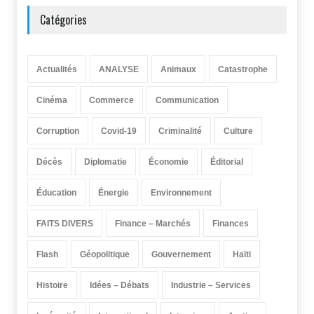
Catégories
Actualités
ANALYSE
Animaux
Catastrophe
Cinéma
Commerce
Communication
Corruption
Covid-19
Criminalité
Culture
Décès
Diplomatie
Économie
Éditorial
Éducation
Énergie
Environnement
FAITS DIVERS
Finance – Marchés
Finances
Flash
Géopolitique
Gouvernement
Haïti
Histoire
Idées – Débats
Industrie – Services