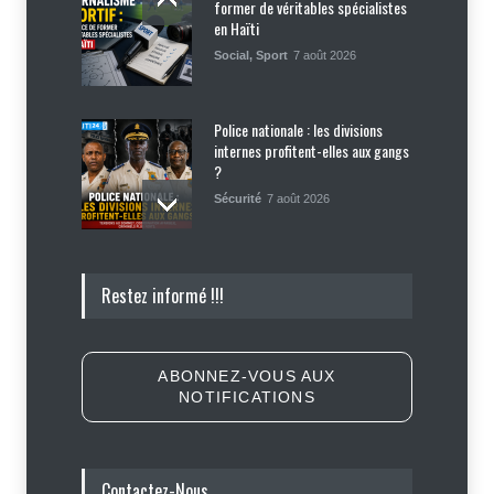
former de véritables spécialistes
en Haïti
Social
,
Sport
7 août 2026
Police nationale : les divisions
internes profitent-elles aux gangs
?
Sécurité
7 août 2026
Affaire Jovenel Moïse : peur
Restez informé !!!
d’affronter la justice, Jean Monard
Métellus de nouveau convoqué par
le juge Jean Denis Cyprien
Justice
,
Sécurité
6 août 2026
ABONNEZ-VOUS AUX
NOTIFICATIONS
Retards, bagages perdus,
accidents : ce que chaque
passager doit savoir avant de
prendre l'avion
Contactez-Nous