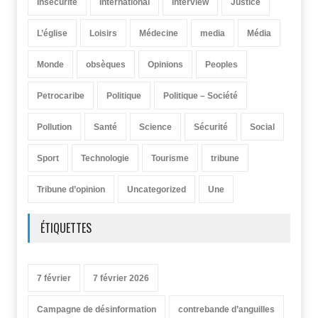
Insécurité
International
Interview
Justice
L’église
Loisirs
Médecine
media
Média
Monde
obsèques
Opinions
Peoples
Petrocaribe
Politique
Politique – Société
Pollution
Santé
Science
Sécurité
Social
Sport
Technologie
Tourisme
tribune
Tribune d’opinion
Uncategorized
Une
ÉTIQUETTES
7 février
7 février 2026
Campagne de désinformation
contrebande d’anguilles