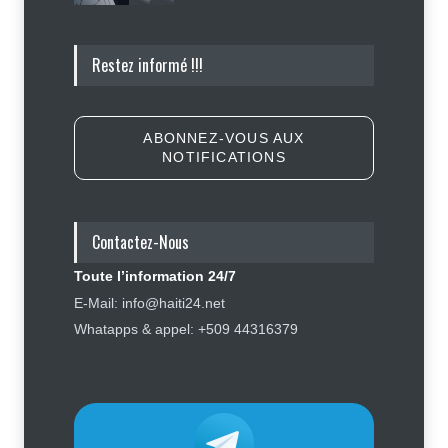
Police nationale : les divisions
Restez informé !!!
internes profitent-elles aux gangs
?
Sécurité
7 août 2026
ABONNEZ-VOUS AUX
NOTIFICATIONS
Affaire Jovenel Moïse : peur
d’affronter la justice, Jean Monard
Métellus de nouveau convoqué par
le juge Jean Denis Cyprien
Contactez-Nous
Justice
,
Sécurité
6 août 2026
Toute l’information 24/7
Retards, bagages perdus,
E-Mail: info@haiti24.net
accidents : ce que chaque
Whatapps & appel: +509 44316379
passager doit savoir avant de
prendre l'avion
Finance - Marchés
,
Industrie -
Services
,
Social
,
Sport
6 août 2026