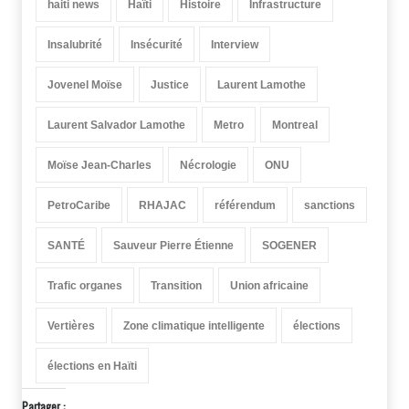
haiti news
Haïti
Histoire
Infrastructure
Insalubrité
Insécurité
Interview
Jovenel Moïse
Justice
Laurent Lamothe
Laurent Salvador Lamothe
Metro
Montreal
Moïse Jean-Charles
Nécrologie
ONU
PetroCaribe
RHAJAC
référendum
sanctions
SANTÉ
Sauveur Pierre Étienne
SOGENER
Trafic organes
Transition
Union africaine
Vertières
Zone climatique intelligente
élections
élections en Haïti
Partager :