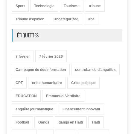
Sport
Technologie
Tourisme
tribune
Tribune d’opinion
Uncategorized
Une
ÉTIQUETTES
7 février
7 février 2026
Campagne de désinformation
contrebande d’anguilles
CPT
crise humanitaire
Crise politique
EDUCATION
Emmanuel Vertilaire
enquête journalistique
Financement innovant
Football
Gangs
gangs en Haïti
Haiti