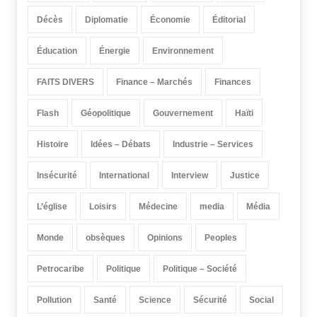
Décès
Diplomatie
Économie
Éditorial
Éducation
Énergie
Environnement
FAITS DIVERS
Finance – Marchés
Finances
Flash
Géopolitique
Gouvernement
Haïti
Histoire
Idées – Débats
Industrie – Services
Insécurité
International
Interview
Justice
L’église
Loisirs
Médecine
media
Média
Monde
obsèques
Opinions
Peoples
Petrocaribe
Politique
Politique – Société
Pollution
Santé
Science
Sécurité
Social