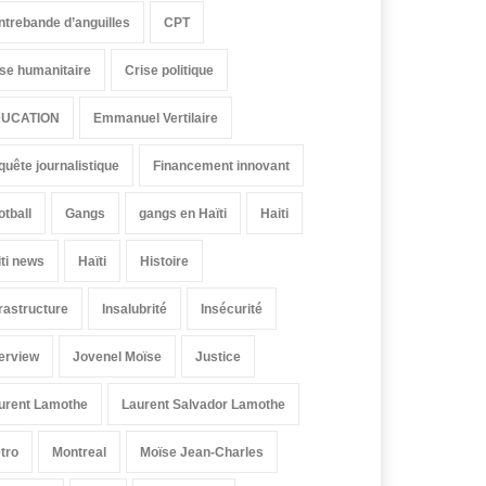
ntrebande d’anguilles
CPT
ise humanitaire
Crise politique
UCATION
Emmanuel Vertilaire
quête journalistique
Financement innovant
otball
Gangs
gangs en Haïti
Haiti
iti news
Haïti
Histoire
frastructure
Insalubrité
Insécurité
terview
Jovenel Moïse
Justice
urent Lamothe
Laurent Salvador Lamothe
tro
Montreal
Moïse Jean-Charles