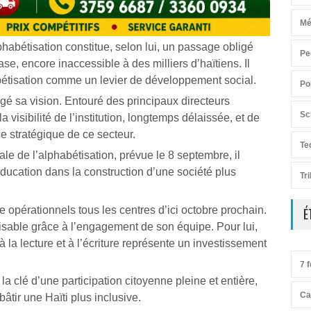
Mé
habétisation constitue, selon lui, un passage obligé
Pe
base, encore inaccessible à des milliers d’haïtiens. Il
abétisation comme un levier de développement social.
Po
é sa vision. Entouré des principaux directeurs
Sc
a visibilité de l’institution, longtemps délaissée, et de
ce stratégique de ce secteur.
Te
le de l’alphabétisation, prévue le 8 septembre, il
éducation dans la construction d’une société plus
Tr
re opérationnels tous les centres d’ici octobre prochain.
É
alisable grâce à l’engagement de son équipe. Pour lui,
 la lecture et à l’écriture représente un investissement
7 f
 la clé d’une participation citoyenne pleine et entière,
Ca
âtir une Haïti plus inclusive.