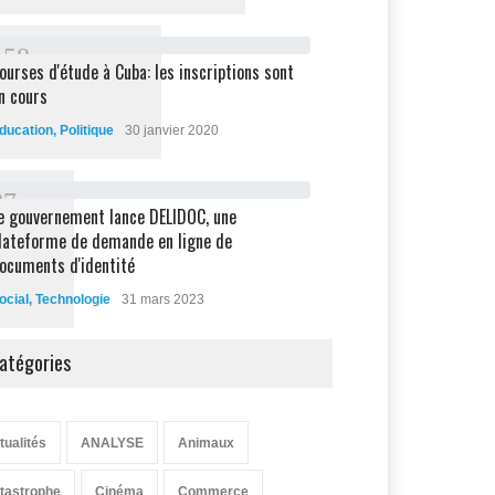
1
5
8
ourses d'étude à Cuba: les inscriptions sont
n cours
ducation
,
Politique
30 janvier 2020
8
7
e gouvernement lance DELIDOC, une
lateforme de demande en ligne de
ocuments d'identité
ocial
,
Technologie
31 mars 2023
atégories
tualités
ANALYSE
Animaux
tastrophe
Cinéma
Commerce