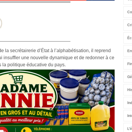
Co
Cr
Éc
e la secrétairerie d’État à l’alphabétisation, il reprend
En
lui insuffler une nouvelle dynamique et de redonner à ce
Fi
s la politique éducative du pays.
Gé
Hi
In
In
L’