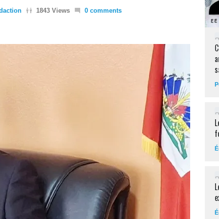
daction
1843 Views
0 comments
C
a
s
P
L
f
É
L
e
É