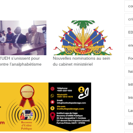
co
cr
ED
en
l’UEH s’unissent pour
Nouvelles nominations au sein
Fo
contre l’analphabétisme
du cabinet ministériel
ha
In
In
La
Me