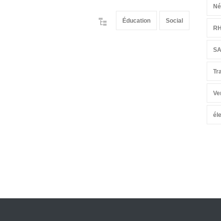
Né
Éducation
Social
R
S
Tr
Ve
él