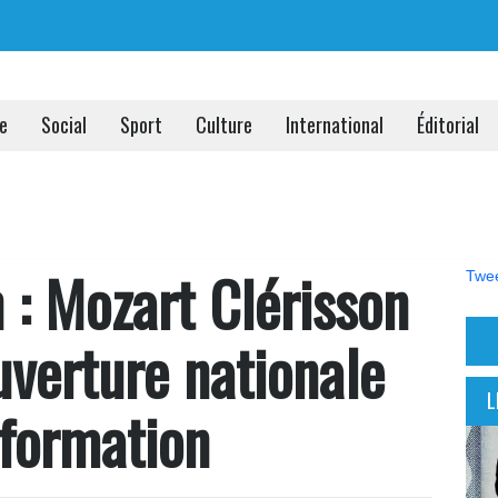
ue
Social
Sport
Culture
International
Éditorial
 : Mozart Clérisson
Twee
uverture nationale
L
 formation