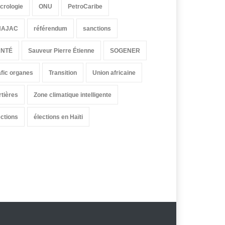
crologie
ONU
PetroCaribe
HAJAC
référendum
sanctions
ANTÉ
Sauveur Pierre Étienne
SOGENER
afic organes
Transition
Union africaine
rtières
Zone climatique intelligente
ections
élections en Haïti