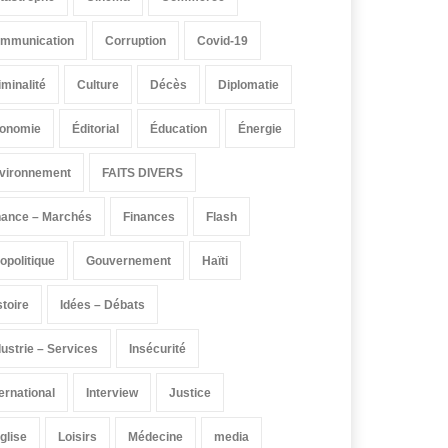
mmunication
Corruption
Covid-19
iminalité
Culture
Décès
Diplomatie
onomie
Éditorial
Éducation
Énergie
vironnement
FAITS DIVERS
nance – Marchés
Finances
Flash
opolitique
Gouvernement
Haïti
stoire
Idées – Débats
dustrie – Services
Insécurité
ternational
Interview
Justice
église
Loisirs
Médecine
media