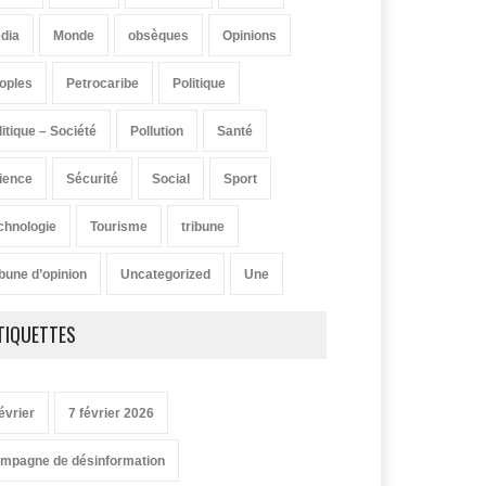
dia
Monde
obsèques
Opinions
oples
Petrocaribe
Politique
litique – Société
Pollution
Santé
ience
Sécurité
Social
Sport
chnologie
Tourisme
tribune
ibune d’opinion
Uncategorized
Une
TIQUETTES
évrier
7 février 2026
mpagne de désinformation