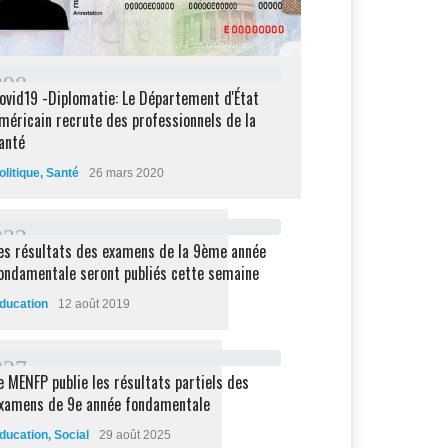
2
9
8
ovid19 -Diplomatie: Le Département d'État
méricain recrute des professionnels de la
anté
olitique
,
Santé
26 mars 2020
2
3
2
es résultats des examens de la 9ème année
ondamentale seront publiés cette semaine
ducation
12 août 2019
2
2
7
e MENFP publie les résultats partiels des
xamens de 9e année fondamentale
ducation
,
Social
29 août 2025