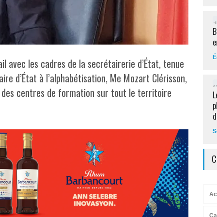
B
e
É
l avec les cadres de la secrétairerie d’État, tenue
ire d’État à l’alphabétisation, Me Mozart Clérisson,
des centres de formation sur tout le territoire
L
p
d
S
C
Ac
Ca