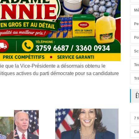
Mé
Pe
Po
Sc
Te
ie que la Vice-Présidente a désormais obtenu le
litiques actives du parti démocrate pour sa candidature
Tr
É
7 f
Ca