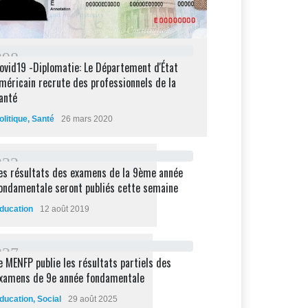
2
9
8
ovid19 -Diplomatie: Le Département d'État
méricain recrute des professionnels de la
anté
olitique
,
Santé
26 mars 2020
2
3
2
es résultats des examens de la 9ème année
ondamentale seront publiés cette semaine
ducation
12 août 2019
2
2
7
e MENFP publie les résultats partiels des
xamens de 9e année fondamentale
ducation
,
Social
29 août 2025