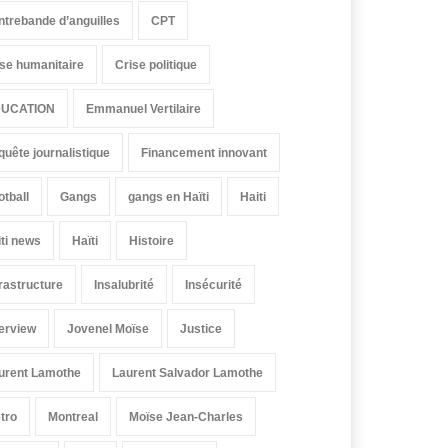
ntrebande d’anguilles
CPT
ise humanitaire
Crise politique
UCATION
Emmanuel Vertilaire
quête journalistique
Financement innovant
otball
Gangs
gangs en Haïti
Haiti
iti news
Haïti
Histoire
frastructure
Insalubrité
Insécurité
terview
Jovenel Moïse
Justice
urent Lamothe
Laurent Salvador Lamothe
tro
Montreal
Moïse Jean-Charles