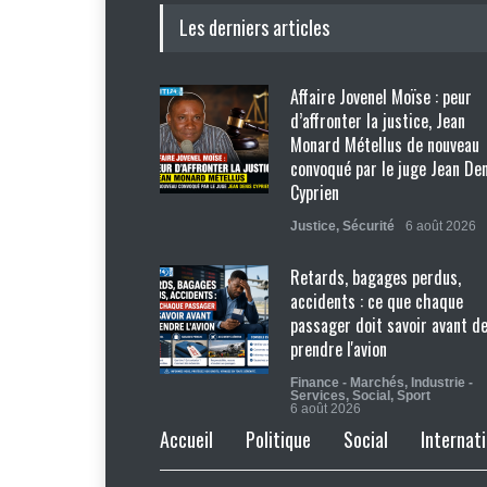
Les derniers articles
Affaire Jovenel Moïse : peur
d’affronter la justice, Jean
Monard Métellus de nouveau
convoqué par le juge Jean De
Cyprien
Justice
,
Sécurité
6 août 2026
Retards, bagages perdus,
accidents : ce que chaque
passager doit savoir avant d
prendre l'avion
Finance - Marchés
,
Industrie -
Services
,
Social
,
Sport
6 août 2026
Accueil
Politique
Social
Internati
Haïti : Sandra Paulemon appel
accélérer la campagne de