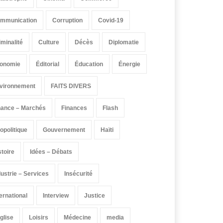
mmunication
Corruption
Covid-19
iminalité
Culture
Décès
Diplomatie
onomie
Éditorial
Éducation
Énergie
vironnement
FAITS DIVERS
nance – Marchés
Finances
Flash
opolitique
Gouvernement
Haïti
stoire
Idées – Débats
dustrie – Services
Insécurité
ternational
Interview
Justice
église
Loisirs
Médecine
media