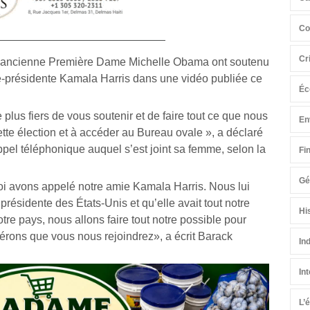
Co
Cr
l’ancienne Première Dame Michelle Obama ont soutenu
ice-présidente Kamala Harris dans une vidéo publiée ce
Éc
 plus fiers de vous soutenir et de faire tout ce que nous
En
tte élection et à accéder au Bureau ovale », a déclaré
appel téléphonique auquel s’est joint sa femme, selon la
Fi
Gé
moi avons appelé notre amie Kamala Harris. Nous lui
 présidente des États-Unis et qu’elle avait tout notre
Hi
tre pays, nous allons faire tout notre possible pour
rons que vous nous rejoindrez», a écrit Barack
In
In
L’