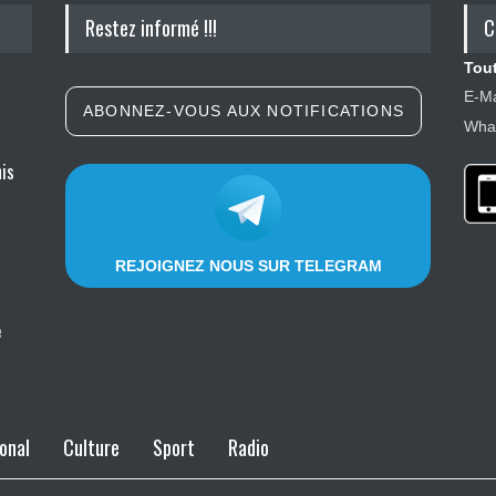
Restez informé !!!
C
Tout
E-Ma
ABONNEZ-VOUS AUX NOTIFICATIONS
What
nis
REJOIGNEZ NOUS SUR TELEGRAM
e
onal
Culture
Sport
Radio
le à