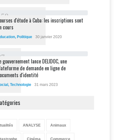
1
5
8
ourses d'étude à Cuba: les inscriptions sont
n cours
ducation
,
Politique
30 janvier 2020
8
7
e gouvernement lance DELIDOC, une
lateforme de demande en ligne de
ocuments d'identité
ocial
,
Technologie
31 mars 2023
atégories
tualités
ANALYSE
Animaux
tastrophe
Cinéma
Commerce