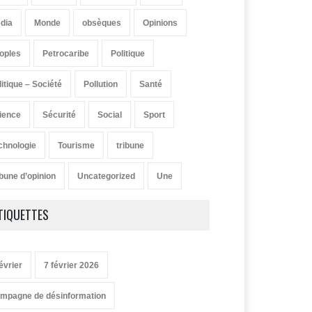
dia
Monde
obsèques
Opinions
oples
Petrocaribe
Politique
litique – Société
Pollution
Santé
ience
Sécurité
Social
Sport
chnologie
Tourisme
tribune
ibune d’opinion
Uncategorized
Une
TIQUETTES
évrier
7 février 2026
mpagne de désinformation