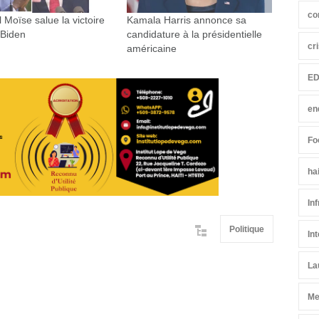
co
 Moïse salue la victoire
Kamala Harris annonce sa
 Biden
candidature à la présidentielle
cr
américaine
ED
en
Fo
ha
In
Politique
In
La
Me