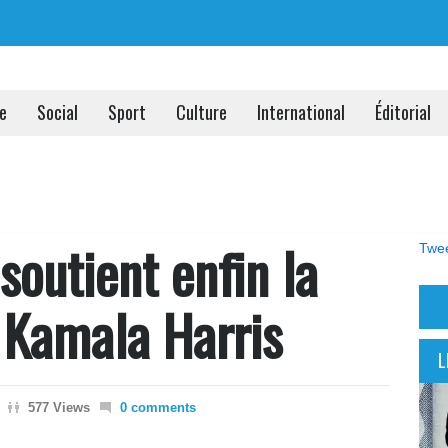
ue
Social
Sport
Culture
International
Éditorial
outient enfin la
Twee
 Kamala Harris
L
577 Views
0 comments