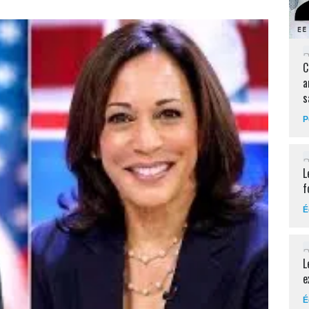
C
a
s
P
L
f
É
L
e
É