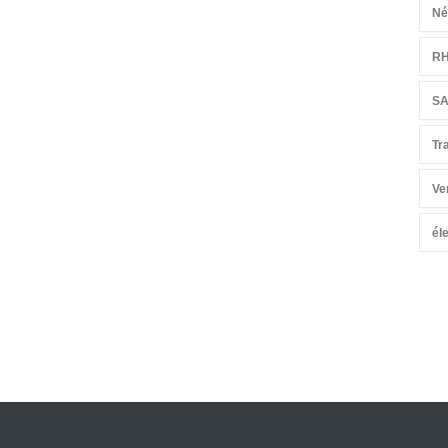
Né
R
S
Tr
Ve
él