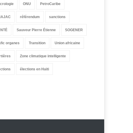
crologie
ONU
PetroCaribe
HAJAC
référendum
sanctions
ANTÉ
Sauveur Pierre Étienne
SOGENER
afic organes
Transition
Union africaine
rtières
Zone climatique intelligente
ections
élections en Haïti