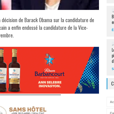
B
a décision de Barack Obama sur la candidature de
e
ain a enfin endossé la candidature de la Vice-
É
vembre.
L
p
d
S
C
Ac
Ca