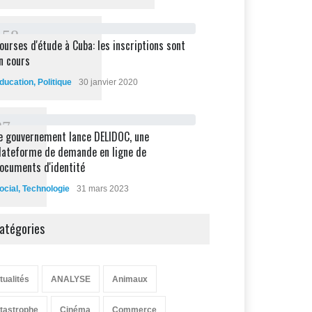
1
5
8
ourses d'étude à Cuba: les inscriptions sont
n cours
ducation
,
Politique
30 janvier 2020
8
7
e gouvernement lance DELIDOC, une
lateforme de demande en ligne de
ocuments d'identité
ocial
,
Technologie
31 mars 2023
atégories
tualités
ANALYSE
Animaux
tastrophe
Cinéma
Commerce