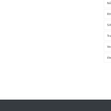
Né
R
S
Tr
Ve
él