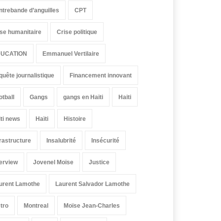
ntrebande d’anguilles
CPT
ise humanitaire
Crise politique
UCATION
Emmanuel Vertilaire
quête journalistique
Financement innovant
otball
Gangs
gangs en Haïti
Haiti
iti news
Haïti
Histoire
frastructure
Insalubrité
Insécurité
terview
Jovenel Moïse
Justice
urent Lamothe
Laurent Salvador Lamothe
tro
Montreal
Moïse Jean-Charles