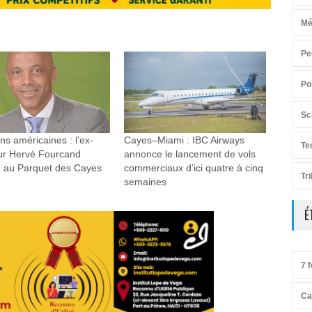
Mé
Pe
Po
Sc
ns américaines : l’ex-
Cayes–Miami : IBC Airways
Te
ur Hervé Fourcand
annonce le lancement de vols
u au Parquet des Cayes
commerciaux d’ici quatre à cinq
Tr
semaines
É
7 f
Ca