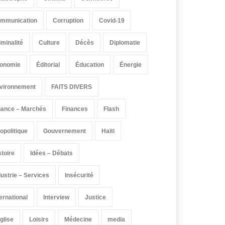
mmunication
Corruption
Covid-19
iminalité
Culture
Décès
Diplomatie
onomie
Éditorial
Éducation
Énergie
vironnement
FAITS DIVERS
nance – Marchés
Finances
Flash
opolitique
Gouvernement
Haïti
stoire
Idées – Débats
dustrie – Services
Insécurité
ternational
Interview
Justice
église
Loisirs
Médecine
media