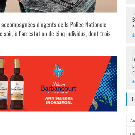
B
, accompagnées d’agents de la Police Nationale
e
soir, à l’arrestation de cinq individus, dont trois
É
L
p
d
S
C
Ac
Ca