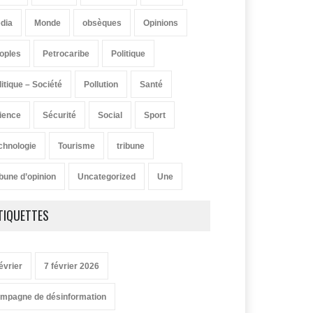
dia
Monde
obsèques
Opinions
oples
Petrocaribe
Politique
litique – Société
Pollution
Santé
ience
Sécurité
Social
Sport
chnologie
Tourisme
tribune
ibune d’opinion
Uncategorized
Une
TIQUETTES
évrier
7 février 2026
mpagne de désinformation