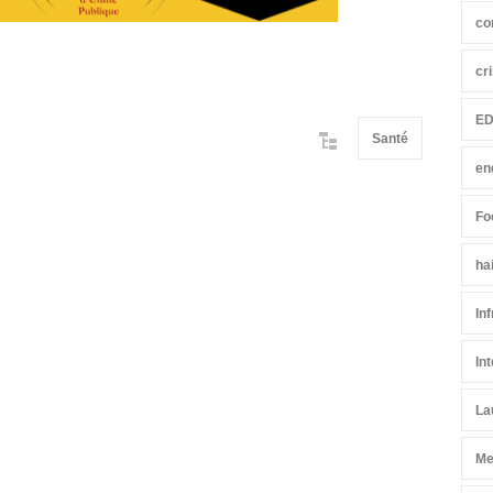
co
cr
ED
Santé
en
Fo
ha
In
In
La
Me