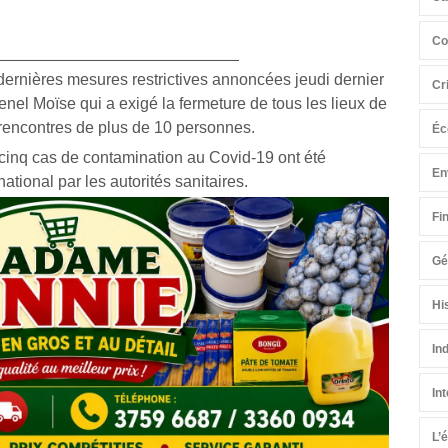
Co
dernières mesures restrictives annoncées jeudi dernier
Cr
enel Moïse qui a exigé la fermeture de tous les lieux de
 rencontres de plus de 10 personnes.
Éc
cinq cas de contamination au Covid-19 ont été
En
 national par les autorités sanitaires.
Fi
Gé
Hi
In
In
L’