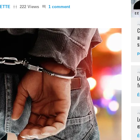
LETTE
222 Views
1 comment
C
a
s
P
L
f
É
L
e
É