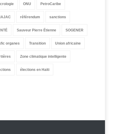
crologie
ONU
PetroCaribe
HAJAC
référendum
sanctions
ANTÉ
Sauveur Pierre Étienne
SOGENER
afic organes
Transition
Union africaine
rtières
Zone climatique intelligente
ections
élections en Haïti