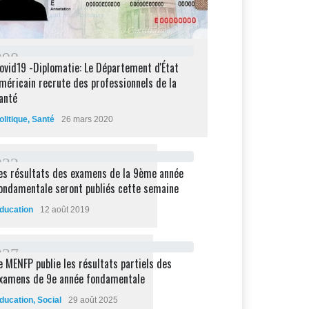
2
9
8
ovid19 -Diplomatie: Le Département d'État
méricain recrute des professionnels de la
anté
olitique
,
Santé
26 mars 2020
2
3
2
es résultats des examens de la 9ème année
ondamentale seront publiés cette semaine
ducation
12 août 2019
2
2
7
e MENFP publie les résultats partiels des
xamens de 9e année fondamentale
ducation
,
Social
29 août 2025