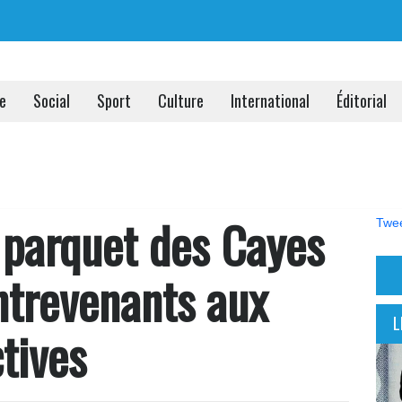
ue
Social
Sport
Culture
International
Éditorial
 parquet des Cayes
Twee
ntrevenants aux
L
tives