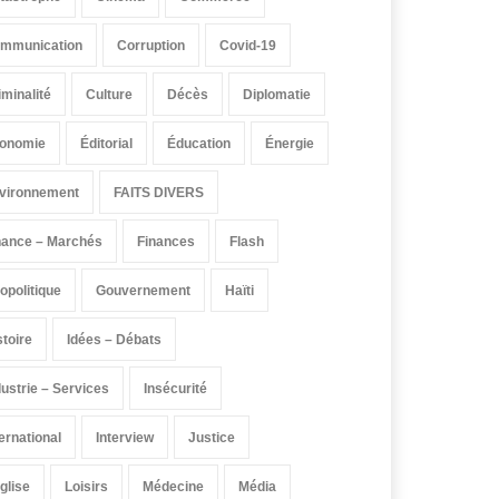
mmunication
Corruption
Covid-19
iminalité
Culture
Décès
Diplomatie
onomie
Éditorial
Éducation
Énergie
vironnement
FAITS DIVERS
nance – Marchés
Finances
Flash
opolitique
Gouvernement
Haïti
stoire
Idées – Débats
dustrie – Services
Insécurité
ternational
Interview
Justice
église
Loisirs
Médecine
Média