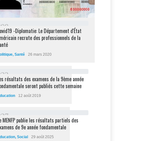
2
9
8
ovid19 -Diplomatie: Le Département d'État
méricain recrute des professionnels de la
anté
olitique
,
Santé
26 mars 2020
2
3
2
es résultats des examens de la 9ème année
ondamentale seront publiés cette semaine
ducation
12 août 2019
2
2
7
e MENFP publie les résultats partiels des
xamens de 9e année fondamentale
ducation
,
Social
29 août 2025