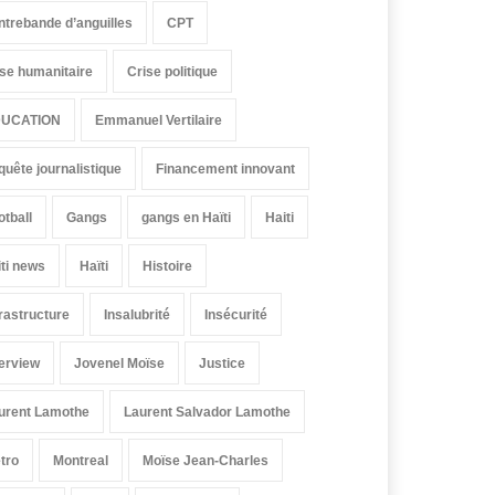
ntrebande d’anguilles
CPT
ise humanitaire
Crise politique
UCATION
Emmanuel Vertilaire
quête journalistique
Financement innovant
otball
Gangs
gangs en Haïti
Haiti
iti news
Haïti
Histoire
frastructure
Insalubrité
Insécurité
terview
Jovenel Moïse
Justice
urent Lamothe
Laurent Salvador Lamothe
tro
Montreal
Moïse Jean-Charles