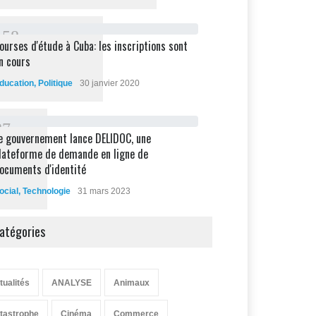
1
5
8
ourses d'étude à Cuba: les inscriptions sont
n cours
ducation
,
Politique
30 janvier 2020
8
7
e gouvernement lance DELIDOC, une
lateforme de demande en ligne de
ocuments d'identité
ocial
,
Technologie
31 mars 2023
atégories
tualités
ANALYSE
Animaux
tastrophe
Cinéma
Commerce