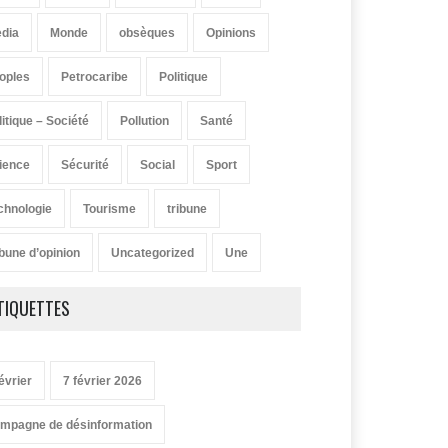
dia
Monde
obsèques
Opinions
oples
Petrocaribe
Politique
litique – Société
Pollution
Santé
ience
Sécurité
Social
Sport
chnologie
Tourisme
tribune
ibune d’opinion
Uncategorized
Une
TIQUETTES
évrier
7 février 2026
mpagne de désinformation