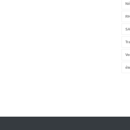
Né
R
S
Tr
Ve
él