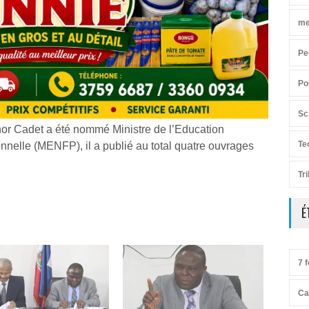
me
Pe
Po
Sc
or Cadet a été nommé Ministre de l’Education
Te
nnelle (MENFP), il a publié au total quatre ouvrages
Tr
É
7 f
Ca