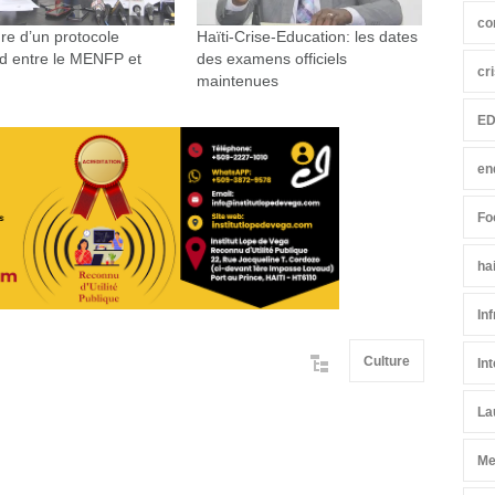
co
re d’un protocole
Haïti-Crise-Education: les dates
rd entre le MENFP et
des examens officiels
cr
maintenues
ED
en
Fo
ha
In
Culture
In
La
Me