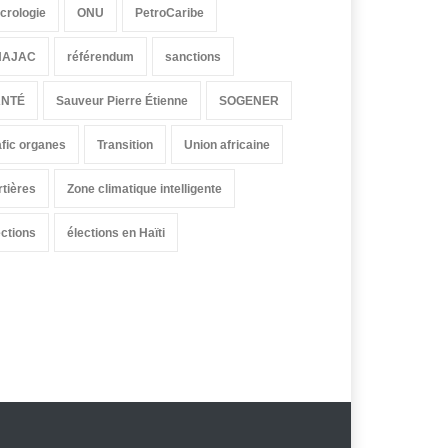
crologie
ONU
PetroCaribe
HAJAC
référendum
sanctions
ANTÉ
Sauveur Pierre Étienne
SOGENER
afic organes
Transition
Union africaine
rtières
Zone climatique intelligente
ections
élections en Haïti