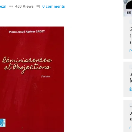
ezil
433 Views
0 comments
C
a
s
P
L
f
É
L
e
É