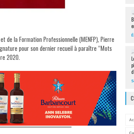
B
e
É
 et de la Formation Professionnelle (MENFP), Pierre
gnature pour son dernier recueil à paraître “Mots
bre 2020.
L
p
d
S
C
Ac
Ca