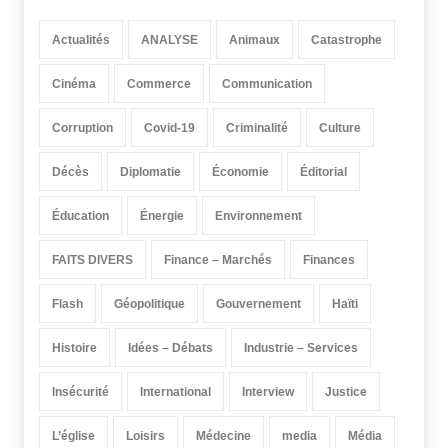
Actualités
ANALYSE
Animaux
Catastrophe
Cinéma
Commerce
Communication
Corruption
Covid-19
Criminalité
Culture
Décès
Diplomatie
Économie
Éditorial
Éducation
Énergie
Environnement
FAITS DIVERS
Finance – Marchés
Finances
Flash
Géopolitique
Gouvernement
Haïti
Histoire
Idées – Débats
Industrie – Services
Insécurité
International
Interview
Justice
L’église
Loisirs
Médecine
media
Média