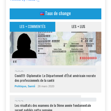
Taux de change
LES + COMMENTÉS
LES + LUS
2
9
8
Covid19 -Diplomatie: Le Département d'État américain recrute
des professionnels de la santé
Politique
,
Santé
26 mars 2020
2
3
2
Les résultats des examens de la 9ème année fondamentale
seront publiés cette semaine