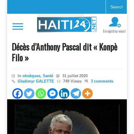
Enregistrez-vous!
Décès d’Anthony Pascal dit « Konpè
Filo »
In
obsèques
,
Santé
31 juillet 2020
Gladimyr GALETTE
749 Views
3 comments