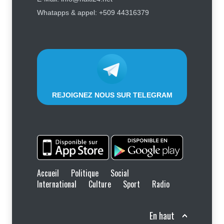
Retards, bagages perdus,
accidents : ce que chaque
Whatapps & appel: +509 44316379
passager doit savoir avant de
prendre l'avion
Finance - Marchés
,
Industrie -
Services
,
Social
,
Sport
6 août 2026
REJOIGNEZ NOUS SUR TELEGRAM
Accueil
Politique
Social
International
Culture
Sport
Radio
En haut