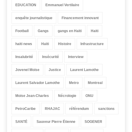
EDUCATION
Emmanuel Vertilaire
enquête journalistique
Financement innovant
Football
Gangs
gangs en Haïti
Haiti
haiti news
Haïti
Histoire
Infrastructure
Insalubrité
Insécurité
Interview
Jovenel Moïse
Justice
Laurent Lamothe
Laurent Salvador Lamothe
Metro
Montreal
Moïse Jean-Charles
Nécrologie
ONU
PetroCaribe
RHAJAC
référendum
sanctions
SANTÉ
Sauveur Pierre Étienne
SOGENER