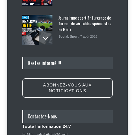
Journalisme sportif : l'urgence de
former de véritables spécialistes
en Haïti
Social
,
Sport
7 août 2026
Police nationale : les divisions
Restez informé !!!
internes profitent-elles aux gangs
?
Sécurité
7 août 2026
ABONNEZ-VOUS AUX
NOTIFICATIONS
Affaire Jovenel Moïse : peur
d’affronter la justice, Jean Monard
Métellus de nouveau convoqué par
le juge Jean Denis Cyprien
Contactez-Nous
Justice
,
Sécurité
6 août 2026
Toute l’information 24/7
E-Mail: info@haiti24.net