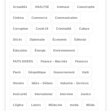
Actualités
ANALYSE
Animaux
Catastrophe
Cinéma
Commerce
Communication
Corruption
Covid-19
Criminalité
Culture
Décès
Diplomatie
Économie
Éditorial
Éducation
Énergie
Environnement
FAITS DIVERS
Finance – Marchés
Finances
Flash
Géopolitique
Gouvernement
Haïti
Histoire
Idées – Débats
Industrie – Services
Insécurité
International
Interview
Justice
L’église
Loisirs
Médecine
media
Média