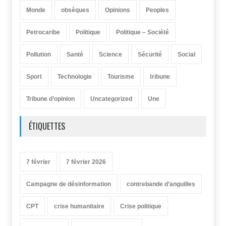
Monde
obsèques
Opinions
Peoples
Petrocaribe
Politique
Politique – Société
Pollution
Santé
Science
Sécurité
Social
Sport
Technologie
Tourisme
tribune
Tribune d’opinion
Uncategorized
Une
ÉTIQUETTES
7 février
7 février 2026
Campagne de désinformation
contrebande d’anguilles
CPT
crise humanitaire
Crise politique