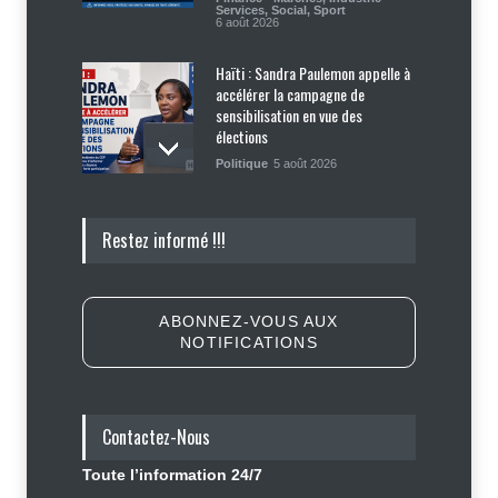
Services
,
Social
,
Sport
6 août 2026
Haïti : Sandra Paulemon appelle à
accélérer la campagne de
sensibilisation en vue des
élections
Politique
5 août 2026
Appuyé par les États-Unis, le
Restez informé !!!
gouvernement resserre son
dispositif sécuritaire
Sécurité
5 août 2026
ABONNEZ-VOUS AUX
NOTIFICATIONS
Symbole d’échec politique, Youri
Latortue aujourd’hui en quête de
réhabilitation
Contactez-Nous
Politique
5 août 2026
Toute l’information 24/7