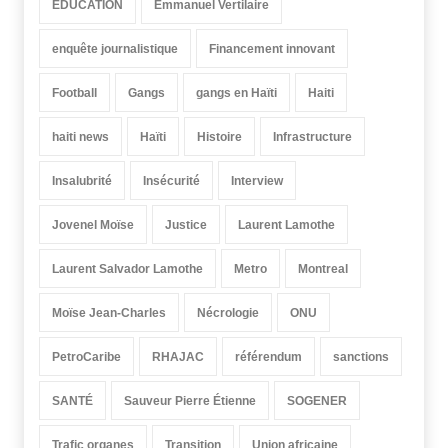
EDUCATION
Emmanuel Vertilaire
enquête journalistique
Financement innovant
Football
Gangs
gangs en Haïti
Haiti
haiti news
Haïti
Histoire
Infrastructure
Insalubrité
Insécurité
Interview
Jovenel Moïse
Justice
Laurent Lamothe
Laurent Salvador Lamothe
Metro
Montreal
Moïse Jean-Charles
Nécrologie
ONU
PetroCaribe
RHAJAC
référendum
sanctions
SANTÉ
Sauveur Pierre Étienne
SOGENER
Trafic organes
Transition
Union africaine