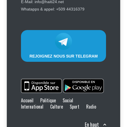
Affaire Jovenel Moïse : peur
E-Mail: info@haiti24.net
d’affronter la justice, Jean Monard
Whatapps & appel: +509 44316379
Métellus de nouveau convoqué par
le juge Jean Denis Cyprien
Justice
,
Sécurité
6 août 2026
REJOIGNEZ NOUS SUR TELEGRAM
Accueil
Politique
Social
International
Culture
Sport
Radio
En haut