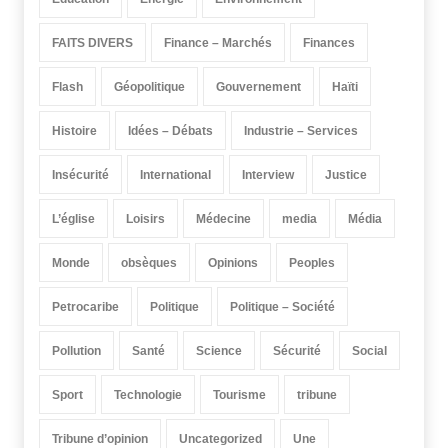
FAITS DIVERS
Finance – Marchés
Finances
Flash
Géopolitique
Gouvernement
Haïti
Histoire
Idées – Débats
Industrie – Services
Insécurité
International
Interview
Justice
L’église
Loisirs
Médecine
media
Média
Monde
obsèques
Opinions
Peoples
Petrocaribe
Politique
Politique – Société
Pollution
Santé
Science
Sécurité
Social
Sport
Technologie
Tourisme
tribune
Tribune d’opinion
Uncategorized
Une