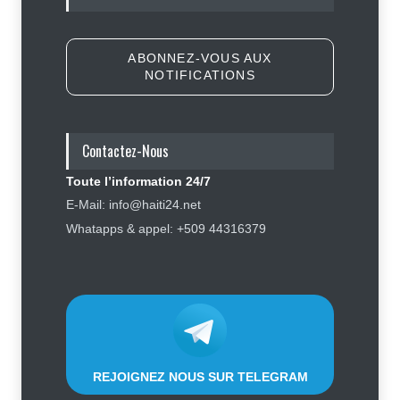
?
Sécurité
7 août 2026
ABONNEZ-VOUS AUX
NOTIFICATIONS
Affaire Jovenel Moïse : peur
d’affronter la justice, Jean Monard
Métellus de nouveau convoqué par
le juge Jean Denis Cyprien
Contactez-Nous
Justice
,
Sécurité
6 août 2026
Toute l’information 24/7
Retards, bagages perdus,
E-Mail: info@haiti24.net
accidents : ce que chaque
Whatapps & appel: +509 44316379
passager doit savoir avant de
prendre l'avion
Finance - Marchés
,
Industrie -
Services
,
Social
,
Sport
6 août 2026
REJOIGNEZ NOUS SUR TELEGRAM