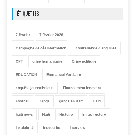
ÉTIQUETTES
7 février
7 février 2026
Campagne de désinformation
contrebande d’anguilles
CPT
crise humanitaire
Crise politique
EDUCATION
Emmanuel Vertilaire
enquête journalistique
Financement innovant
Football
Gangs
gangs en Haïti
Haiti
haiti news
Haïti
Histoire
Infrastructure
Insalubrité
Insécurité
Interview