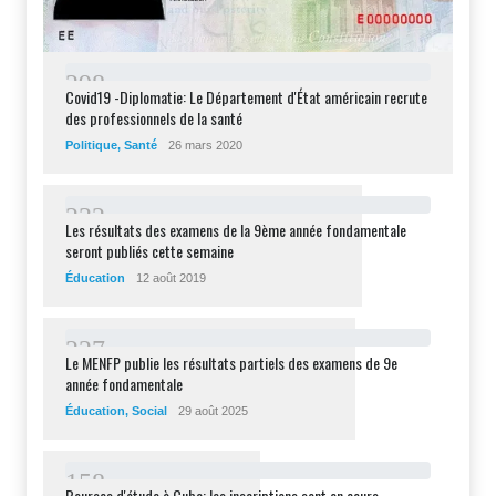
2
9
8
Covid19 -Diplomatie: Le Département d'État américain recrute
des professionnels de la santé
Politique
,
Santé
26 mars 2020
2
3
2
Les résultats des examens de la 9ème année fondamentale
seront publiés cette semaine
Éducation
12 août 2019
2
2
7
Le MENFP publie les résultats partiels des examens de 9e
année fondamentale
Éducation
,
Social
29 août 2025
1
5
8
Bourses d'étude à Cuba: les inscriptions sont en cours