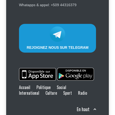
après avoir critiqué les services
Whatapps & appel: +509 44316379
de Sunrise Airways
Social
9 août 2026
REJOIGNEZ NOUS SUR TELEGRAM
Accueil
Politique
Social
International
Culture
Sport
Radio
En haut