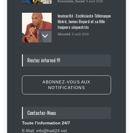
Économie
,
Social
8 août 2026
Insécurité : Ecclésiaste Télémaque
libéré, James Boyard et sa fille
toujours séquestrés
Sécurité
8 août 2026
Tennessee, Andy Ogles, proche de
Restez informé !!!
Trump et anti immigration, tombe
lors de la primaire républicaine
Politique
7 août 2026
ABONNEZ-VOUS AUX
NOTIFICATIONS
Journalisme sportif : l'urgence de
former de véritables spécialistes
en Haïti
Contactez-Nous
Social
,
Sport
7 août 2026
Toute l’information 24/7
Un passager évacué par la police
E-Mail: info@haiti24.net