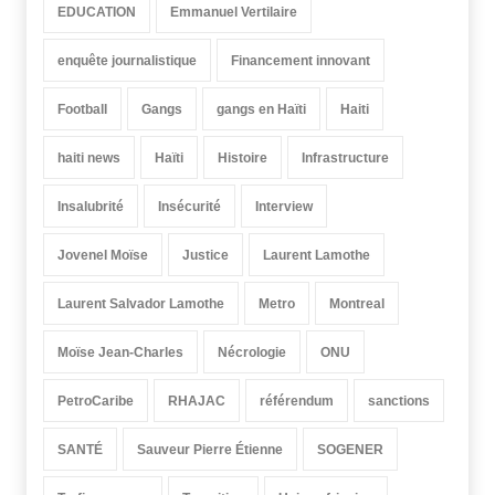
EDUCATION
Emmanuel Vertilaire
enquête journalistique
Financement innovant
Football
Gangs
gangs en Haïti
Haiti
haiti news
Haïti
Histoire
Infrastructure
Insalubrité
Insécurité
Interview
Jovenel Moïse
Justice
Laurent Lamothe
Laurent Salvador Lamothe
Metro
Montreal
Moïse Jean-Charles
Nécrologie
ONU
PetroCaribe
RHAJAC
référendum
sanctions
SANTÉ
Sauveur Pierre Étienne
SOGENER