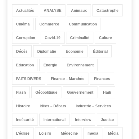
Actualités
ANALYSE
Animaux
Catastrophe
Cinéma
Commerce
Communication
Corruption
Covid-19
Criminalité
Culture
Décès
Diplomatie
Économie
Éditorial
Éducation
Énergie
Environnement
FAITS DIVERS
Finance – Marchés
Finances
Flash
Géopolitique
Gouvernement
Haïti
Histoire
Idées – Débats
Industrie – Services
Insécurité
International
Interview
Justice
L’église
Loisirs
Médecine
media
Média