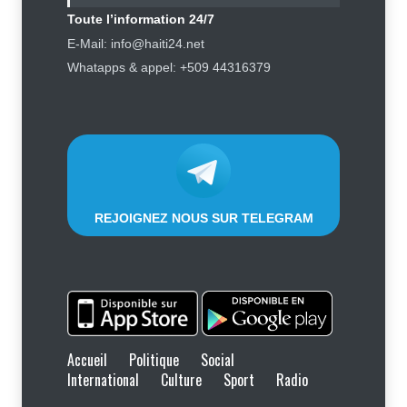
Toute l’information 24/7
Haïti : Sandra Paulemon appelle à
E-Mail: info@haiti24.net
accélérer la campagne de
Whatapps & appel: +509 44316379
sensibilisation en vue des
élections
Politique
5 août 2026
REJOIGNEZ NOUS SUR TELEGRAM
Accueil
Politique
Social
International
Culture
Sport
Radio