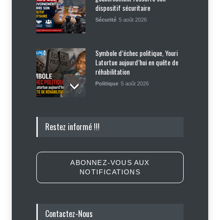
dispositif sécuritaire
Sécurité
5 août 2026
Symbole d’échec politique, Youri
Latortue aujourd’hui en quête de
réhabilitation
Politique
5 août 2026
Haïti : les plaintes contre Sunrise
Restez informé !!!
Airways se multiplient, des clients
réclament des mesures contre la
compagnie
Justice
,
Sécurité
5 août 2026
ABONNEZ-VOUS AUX
NOTIFICATIONS
Élections : Alix Didier Fils-Aimé
montre l’exemple en s’inscrivant
sur le registre électoral
Contactez-Nous
Politique
4 août 2026