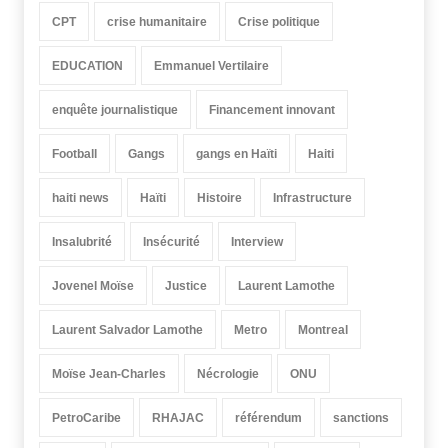
CPT
crise humanitaire
Crise politique
EDUCATION
Emmanuel Vertilaire
enquête journalistique
Financement innovant
Football
Gangs
gangs en Haïti
Haiti
haiti news
Haïti
Histoire
Infrastructure
Insalubrité
Insécurité
Interview
Jovenel Moïse
Justice
Laurent Lamothe
Laurent Salvador Lamothe
Metro
Montreal
Moïse Jean-Charles
Nécrologie
ONU
PetroCaribe
RHAJAC
référendum
sanctions