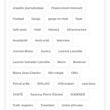
enquête journalistique
Financement innovant
Football
Gangs
gangs en Haïti
Haiti
haiti news
Haïti
Histoire
Infrastructure
Insalubrité
Insécurité
Interview
Jovenel Moïse
Justice
Laurent Lamothe
Laurent Salvador Lamothe
Metro
Montreal
Moïse Jean-Charles
Nécrologie
ONU
PetroCaribe
RHAJAC
référendum
sanctions
SANTÉ
Sauveur Pierre Étienne
SOGENER
Trafic organes
Transition
Union africaine