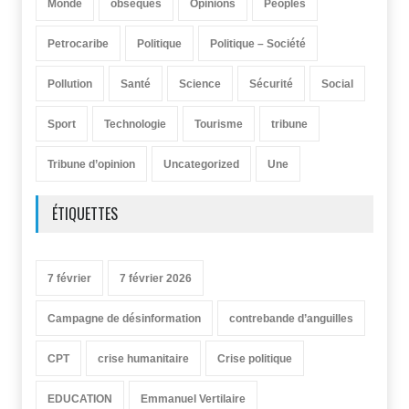
Monde
obsèques
Opinions
Peoples
Petrocaribe
Politique
Politique – Société
Pollution
Santé
Science
Sécurité
Social
Sport
Technologie
Tourisme
tribune
Tribune d’opinion
Uncategorized
Une
ÉTIQUETTES
7 février
7 février 2026
Campagne de désinformation
contrebande d’anguilles
CPT
crise humanitaire
Crise politique
EDUCATION
Emmanuel Vertilaire