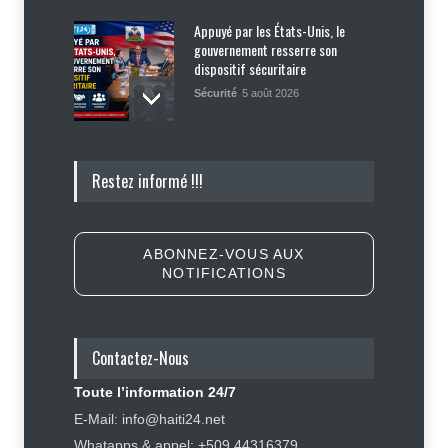
Appuyé par les États-Unis, le
gouvernement resserre son
dispositif sécuritaire
Sécurité
5 août 2026
Symbole d’échec politique, Youri
Restez informé !!!
Latortue aujourd’hui en quête de
réhabilitation
Politique
5 août 2026
ABONNEZ-VOUS AUX
NOTIFICATIONS
Haïti : les plaintes contre Sunrise
Airways se multiplient, des clients
réclament des mesures contre la
compagnie
Contactez-Nous
Justice
,
Sécurité
5 août 2026
Toute l’information 24/7
Élections : Alix Didier Fils-Aimé
E-Mail: info@haiti24.net
montre l’exemple en s’inscrivant
Whatapps & appel: +509 44316379