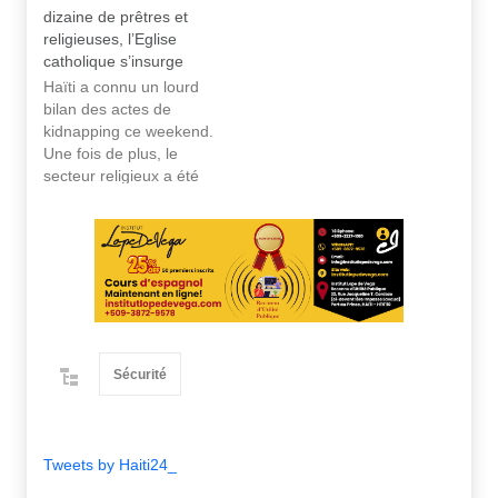
dizaine de prêtres et
religieuses, l’Eglise
catholique s’insurge
Haïti a connu un lourd
bilan des actes de
kidnapping ce weekend.
Une fois de plus, le
secteur religieux a été
frappé par ce fléau qui
gangrène la société
depuis quelques temps.
En réaction, la
Conférence Haïtienne
des Religieux dit
condamner avec
véhémence
Sécurité
l’enlèvement des 5
prêtres, 2 religieuses,
dont…
Tweets by Haiti24_