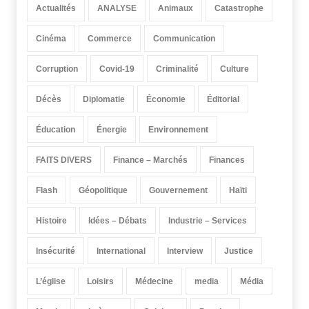
Actualités
ANALYSE
Animaux
Catastrophe
Cinéma
Commerce
Communication
Corruption
Covid-19
Criminalité
Culture
Décès
Diplomatie
Économie
Éditorial
Éducation
Énergie
Environnement
FAITS DIVERS
Finance – Marchés
Finances
Flash
Géopolitique
Gouvernement
Haïti
Histoire
Idées – Débats
Industrie – Services
Insécurité
International
Interview
Justice
L’église
Loisirs
Médecine
media
Média