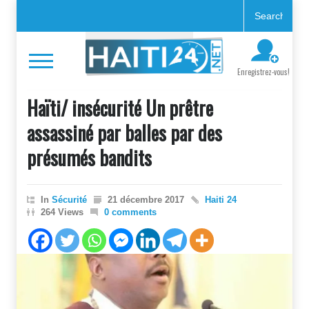
Enregistrez-vous!
Haïti/ insécurité Un prêtre
assassiné par balles par des
présumés bandits
In
Sécurité
21 décembre 2017
Haiti 24
264 Views
0 comments