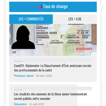
Taux de change
LES + COMMENTÉS
LES + LUS
2
9
8
Covid19 -Diplomatie: Le Département d'État américain recrute
des professionnels de la santé
Politique
,
Santé
26 mars 2020
2
3
2
Les résultats des examens de la 9ème année fondamentale
seront publiés cette semaine
Éducation
12 août 2019