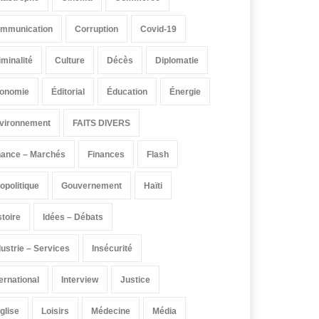
mmunication
Corruption
Covid-19
iminalité
Culture
Décès
Diplomatie
onomie
Éditorial
Éducation
Énergie
vironnement
FAITS DIVERS
nance – Marchés
Finances
Flash
opolitique
Gouvernement
Haïti
stoire
Idées – Débats
dustrie – Services
Insécurité
ternational
Interview
Justice
église
Loisirs
Médecine
Média