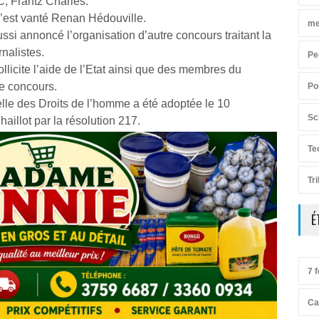
PC, Frantz Charles.
’, s’est vanté Renan Hédouville.
me
si annoncé l’organisation d’autre concours traitant la
nalistes.
Pe
sollicite l’aide de l’Etat ainsi que des membres du
ce concours.
Po
lle des Droits de l’homme a été adoptée le 10
Sc
illot par la résolution 217.
Te
Tr
É
7 f
Ca