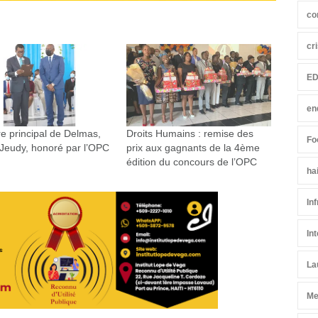
co
cr
ED
en
e principal de Delmas,
Droits Humains : remise des
Fo
 Jeudy, honoré par l’OPC
prix aux gagnants de la 4ème
édition du concours de l’OPC
ha
In
In
La
Me