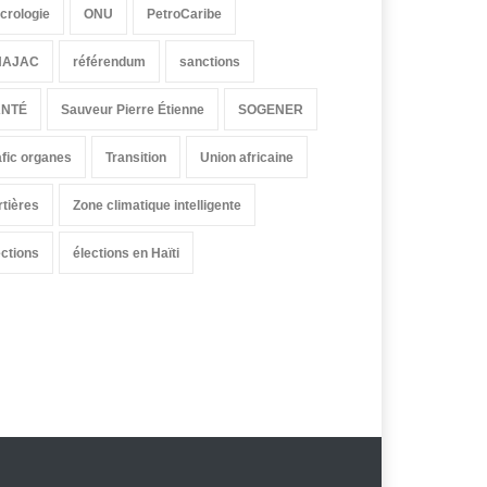
crologie
ONU
PetroCaribe
HAJAC
référendum
sanctions
ANTÉ
Sauveur Pierre Étienne
SOGENER
afic organes
Transition
Union africaine
rtières
Zone climatique intelligente
ections
élections en Haïti