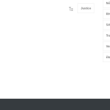
Né
Justice
R
S
Tr
Ve
él