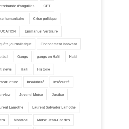
ntrebande d’anguilles
CPT
ise humanitaire
Crise politique
UCATION
Emmanuel Vertilaire
quête journalistique
Financement innovant
otball
Gangs
gangs en Haïti
Haiti
iti news
Haïti
Histoire
frastructure
Insalubrité
Insécurité
terview
Jovenel Moïse
Justice
urent Lamothe
Laurent Salvador Lamothe
tro
Montreal
Moïse Jean-Charles