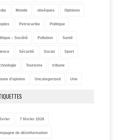
dia
Monde
obsèques
Opinions
oples
Petrocaribe
Politique
litique – Société
Pollution
Santé
ience
Sécurité
Social
Sport
chnologie
Tourisme
tribune
ibune d’opinion
Uncategorized
Une
TIQUETTES
évrier
7 février 2026
mpagne de désinformation