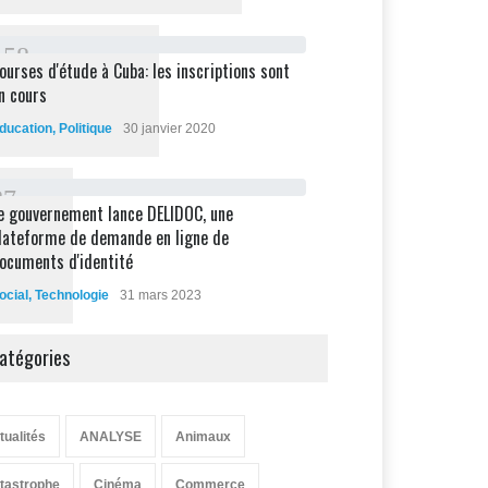
1
5
8
ourses d'étude à Cuba: les inscriptions sont
n cours
ducation
,
Politique
30 janvier 2020
8
7
e gouvernement lance DELIDOC, une
lateforme de demande en ligne de
ocuments d'identité
ocial
,
Technologie
31 mars 2023
atégories
tualités
ANALYSE
Animaux
tastrophe
Cinéma
Commerce