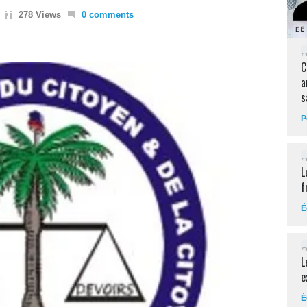
278 Views
0 comments
C
a
s
P
L
f
É
L
e
É