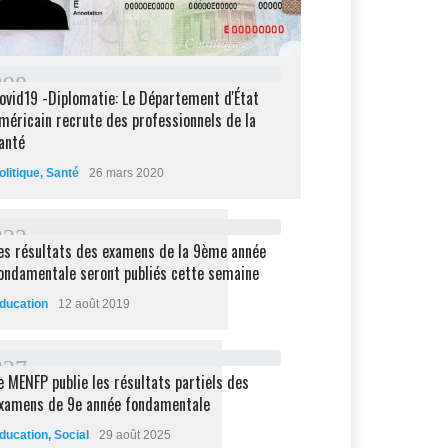
2
9
8
ovid19 -Diplomatie: Le Département d'État
méricain recrute des professionnels de la
anté
olitique
,
Santé
26 mars 2020
2
3
2
es résultats des examens de la 9ème année
ondamentale seront publiés cette semaine
ducation
12 août 2019
2
2
7
e MENFP publie les résultats partiels des
xamens de 9e année fondamentale
ducation
,
Social
29 août 2025