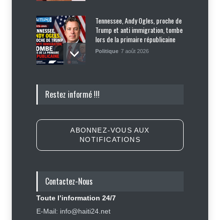
Tennessee, Andy Ogles, proche de
Trump et anti immigration, tombe
lors de la primaire républicaine
Politique
7 août 2026
Journalisme sportif : l'urgence de
Restez informé !!!
former de véritables spécialistes
en Haïti
Social
,
Sport
7 août 2026
ABONNEZ-VOUS AUX
NOTIFICATIONS
Police nationale : les divisions
internes profitent-elles aux gangs
?
Contactez-Nous
Sécurité
7 août 2026
Toute l’information 24/7
Carburants : après trois baisses
E-Mail: info@haiti24.net