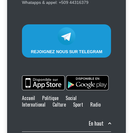
successives, les prix repartent à
Whatapps & appel: +509 44316379
la hausse, le gouvernement prend
partie pour la population
Économie
,
Social
8 août 2026
REJOIGNEZ NOUS SUR TELEGRAM
Accueil
Politique
Social
International
Culture
Sport
Radio
En haut