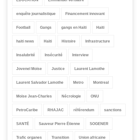
EDUCATION
Emmanuel Vertilaire
enquête journalistique
Financement innovant
Football
Gangs
gangs en Haïti
Haiti
haiti news
Haïti
Histoire
Infrastructure
Insalubrité
Insécurité
Interview
Jovenel Moïse
Justice
Laurent Lamothe
Laurent Salvador Lamothe
Metro
Montreal
Moïse Jean-Charles
Nécrologie
ONU
PetroCaribe
RHAJAC
référendum
sanctions
SANTÉ
Sauveur Pierre Étienne
SOGENER
Trafic organes
Transition
Union africaine