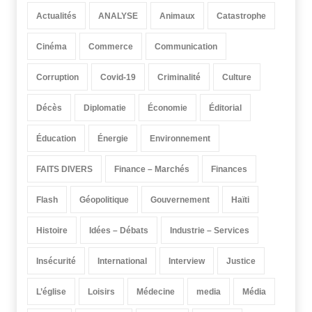
Actualités
ANALYSE
Animaux
Catastrophe
Cinéma
Commerce
Communication
Corruption
Covid-19
Criminalité
Culture
Décès
Diplomatie
Économie
Éditorial
Éducation
Énergie
Environnement
FAITS DIVERS
Finance – Marchés
Finances
Flash
Géopolitique
Gouvernement
Haïti
Histoire
Idées – Débats
Industrie – Services
Insécurité
International
Interview
Justice
L’église
Loisirs
Médecine
media
Média