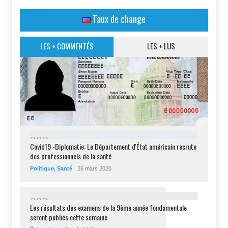
Taux de change
LES + COMMENTÉS
LES + LUS
2
9
8
Covid19 -Diplomatie: Le Département d'État américain recrute
des professionnels de la santé
Politique
,
Santé
26 mars 2020
2
3
2
Les résultats des examens de la 9ème année fondamentale
seront publiés cette semaine