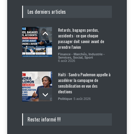
Les derniers articles
Retards, bagages perdus,
accidents : ce que chaque
passager doit savoir avant de
prendre l'avion
Finance - Marchés
,
Industrie -
Services
,
Social
,
Sport
6 août 2026
Haïti : Sandra Paulemon appelle à
accélérer la campagne de
sensibilisation en vue des
élections
Politique
5 août 2026
Appuyé par les États-Unis, le
Restez informé !!!
gouvernement resserre son
dispositif sécuritaire
Sécurité
5 août 2026