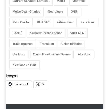
Laurent Salvador Lamothe
Metro
Montreal
Moïse Jean-Charles
Nécrologie
ONU
PetroCaribe
RHAJAC
référendum
sanctions
SANTÉ
Sauveur Pierre Étienne
SOGENER
Trafic organes
Transition
Union africaine
Vertières
Zone climatique intelligente
élections
élections en Haïti
Partager :
Facebook
X