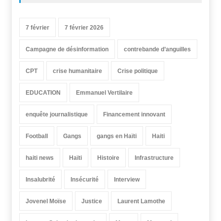
7 février
7 février 2026
Campagne de désinformation
contrebande d’anguilles
CPT
crise humanitaire
Crise politique
EDUCATION
Emmanuel Vertilaire
enquête journalistique
Financement innovant
Football
Gangs
gangs en Haïti
Haiti
haiti news
Haïti
Histoire
Infrastructure
Insalubrité
Insécurité
Interview
Jovenel Moïse
Justice
Laurent Lamothe