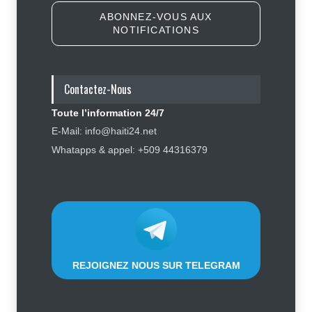
ABONNEZ-VOUS AUX
NOTIFICATIONS
Symbole d’échec politique, Youri
Latortue aujourd’hui en quête de
réhabilitation
Contactez-Nous
Politique
5 août 2026
Toute l’information 24/7
Affaire Jovenel Moïse : peur
E-Mail: info@haiti24.net
d’affronter la justice, Jean Monard
Whatapps & appel: +509 44316379
Métellus de nouveau convoqué par
le juge Jean Denis Cyprien
Justice
,
Sécurité
6 août 2026
REJOIGNEZ NOUS SUR TELEGRAM