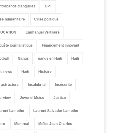
ntrebande d’anguilles
CPT
ise humanitaire
Crise politique
UCATION
Emmanuel Vertilaire
quête journalistique
Financement innovant
otball
Gangs
gangs en Haïti
Haiti
iti news
Haïti
Histoire
frastructure
Insalubrité
Insécurité
terview
Jovenel Moïse
Justice
urent Lamothe
Laurent Salvador Lamothe
tro
Montreal
Moïse Jean-Charles