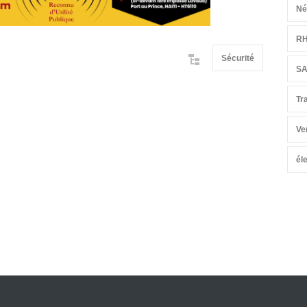
Né
R
Sécurité
S
Tr
Ve
él