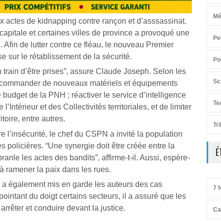
Mé
ux actes de kidnapping contre rançon et d’asssassinat.
 capitale et certaines villes de province a provoqué une
Pe
. Afin de lutter contre ce fléau, le nouveau Premier
 sur le rétablissement de la sécurité.
Po
train d’être prises”, assure Claude Joseph. Selon les
Sc
 de commander de nouveaux matériels et équipements
 budget de la PNH ; réactiver le service d’intelligence
Te
Intérieur et des Collectivités territoriales, et de limiter
itoire, entre autres.
Tr
re l’insécurité, le chef du CSPN a invité la population
és policières. “Une synergie doit être créée entre la
É
ranle les actes des bandits”, affirme-t-il. Aussi, espère-
a à ramener la paix dans les rues.
h, a également mis en garde les auteurs des cas
7 f
ointant du doigt certains secteurs, il a assuré que les
 arrêter et conduire devant la justice.
Ca