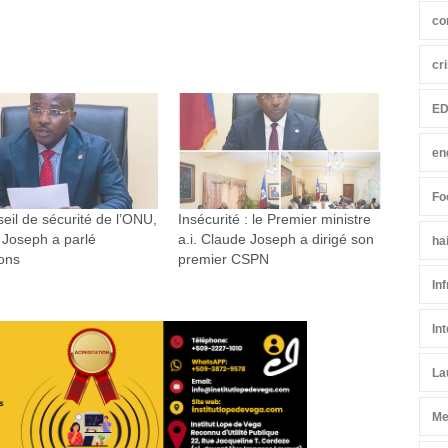
co
cr
ED
en
Fo
eil de sécurité de l’ONU,
Insécurité : le Premier ministre
 Joseph a parlé
a.i. Claude Joseph a dirigé son
ha
ions
premier CSPN
In
In
La
Me