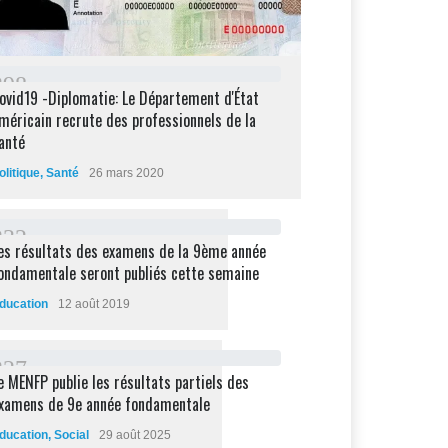
2
9
8
ovid19 -Diplomatie: Le Département d'État
méricain recrute des professionnels de la
anté
olitique
,
Santé
26 mars 2020
2
3
2
es résultats des examens de la 9ème année
ondamentale seront publiés cette semaine
ducation
12 août 2019
2
2
7
e MENFP publie les résultats partiels des
xamens de 9e année fondamentale
ducation
,
Social
29 août 2025