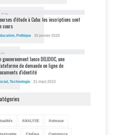
1
5
8
ourses d'étude à Cuba: les inscriptions sont
n cours
ducation
,
Politique
30 janvier 2020
8
7
e gouvernement lance DELIDOC, une
lateforme de demande en ligne de
ocuments d'identité
ocial
,
Technologie
31 mars 2023
atégories
tualités
ANALYSE
Animaux
tastrophe
Cinéma
Commerce