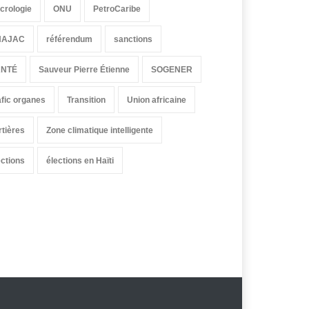
crologie
ONU
PetroCaribe
HAJAC
référendum
sanctions
ANTÉ
Sauveur Pierre Étienne
SOGENER
afic organes
Transition
Union africaine
rtières
Zone climatique intelligente
ections
élections en Haïti