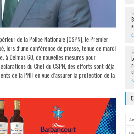
B
e
É
rieur de la Police Nationale (CSPN), le Premier
ncé, lors d’une conférence de presse, tenue ce mardi
lle, à Delmas 60, de nouvelles mesures pour
L
déclarations du Chef du CSPN, des efforts sont déjà
p
d
nts de la PNH en vue d’assurer la protection de la
S
C
Ac
Ca