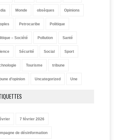
dia
Monde
obsèques
Opinions
oples
Petrocaribe
Politique
litique – Société
Pollution
Santé
ience
Sécurité
Social
Sport
chnologie
Tourisme
tribune
ibune d’opinion
Uncategorized
Une
TIQUETTES
évrier
7 février 2026
mpagne de désinformation