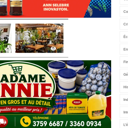
Co
Cr
Éc
En
Fi
Gé
Hi
In
In
L’