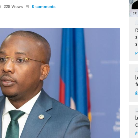
228 Views
0 comments
C
a
s
P
L
f
É
L
e
É