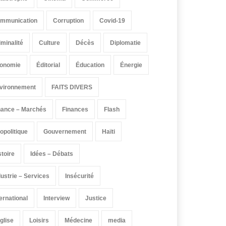
mmunication
Corruption
Covid-19
iminalité
Culture
Décès
Diplomatie
onomie
Éditorial
Éducation
Énergie
vironnement
FAITS DIVERS
nance – Marchés
Finances
Flash
opolitique
Gouvernement
Haïti
stoire
Idées – Débats
dustrie – Services
Insécurité
ternational
Interview
Justice
église
Loisirs
Médecine
media