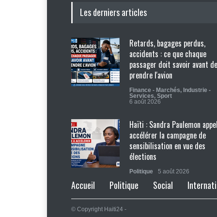
Les derniers articles
Retards, bagages perdus,
accidents : ce que chaque
passager doit savoir avant d
prendre l'avion
Finance - Marchés
,
Industrie -
Services
,
Sport
6 août 2026
Haïti : Sandra Paulemon appel
accélérer la campagne de
sensibilisation en vue des
élections
Politique
5 août 2026
Accueil
Politique
Social
Internati
Appuyé par les États-Unis, le
gouvernement resserre son
© Copyright Haiti24 -
dispositif sécuritaire