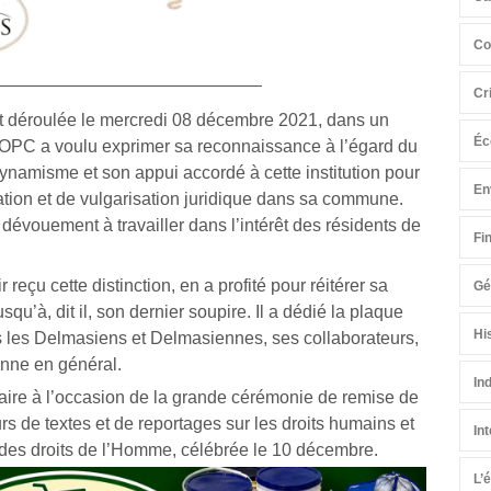
Co
Cr
t déroulée le mercredi 08 décembre 2021, dans un
Éc
, l’OPC a voulu exprimer sa reconnaissance à l’égard du
ynamisme et son appui accordé à cette institution pour
En
tion et de vulgarisation juridique dans sa commune.
évouement à travailler dans l’intérêt des résidents de
Fi
 reçu cette distinction, en a profité pour réitérer sa
Gé
squ’à, dit il, son dernier soupire. Il a dédié la plaque
Hi
us les Delmasiens et Delmasiennes, ses collaborateurs,
ienne en général.
In
maire à l’occasion de la grande cérémonie de remise de
rs de textes et de reportages sur les droits humains et
In
e des droits de l’Homme, célébrée le 10 décembre.
L’