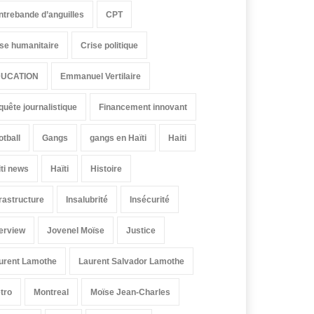
ntrebande d’anguilles
CPT
ise humanitaire
Crise politique
UCATION
Emmanuel Vertilaire
quête journalistique
Financement innovant
otball
Gangs
gangs en Haïti
Haiti
iti news
Haïti
Histoire
frastructure
Insalubrité
Insécurité
terview
Jovenel Moïse
Justice
urent Lamothe
Laurent Salvador Lamothe
tro
Montreal
Moïse Jean-Charles