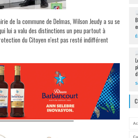
B
mairie de la commune de Delmas, Wilson Jeudy a su se
e
ui lui a valu des distinctions un peu partout à
É
rotection du Citoyen n’est pas resté indifférent
L
p
d
S
C
Ac
Ca