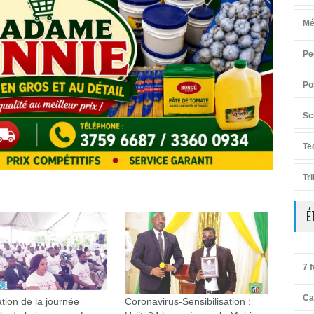
Mé
Pe
Po
Sc
Te
Tr
É
7 f
Ca
tion de la journée
Coronavirus-Sensibilisation :