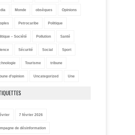
dia
Monde
obsèques
Opinions
oples
Petrocaribe
Politique
litique – Société
Pollution
Santé
ience
Sécurité
Social
Sport
chnologie
Tourisme
tribune
ibune d’opinion
Uncategorized
Une
TIQUETTES
évrier
7 février 2026
mpagne de désinformation