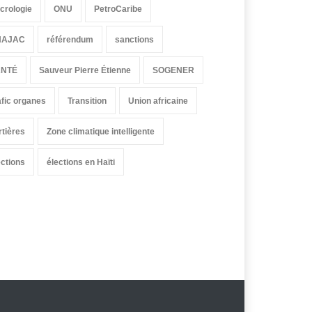
crologie
ONU
PetroCaribe
HAJAC
référendum
sanctions
ANTÉ
Sauveur Pierre Étienne
SOGENER
afic organes
Transition
Union africaine
rtières
Zone climatique intelligente
ections
élections en Haïti