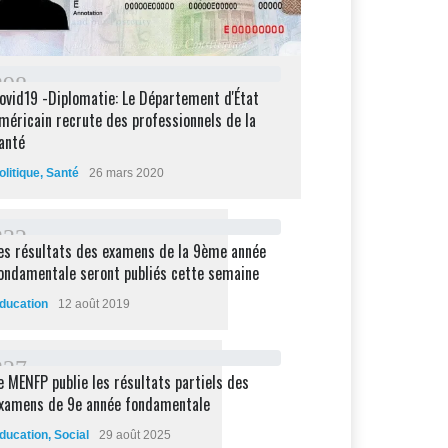
2
9
8
ovid19 -Diplomatie: Le Département d'État
méricain recrute des professionnels de la
anté
olitique
,
Santé
26 mars 2020
2
3
2
es résultats des examens de la 9ème année
ondamentale seront publiés cette semaine
ducation
12 août 2019
2
2
7
e MENFP publie les résultats partiels des
xamens de 9e année fondamentale
ducation
,
Social
29 août 2025