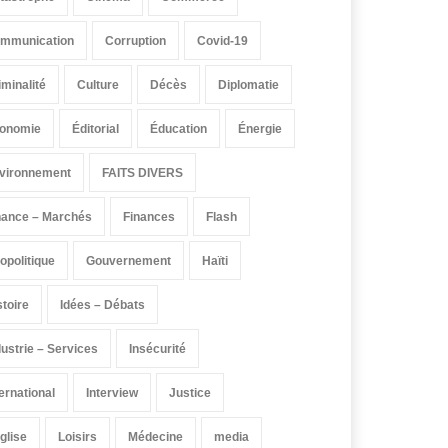
mmunication
Corruption
Covid-19
iminalité
Culture
Décès
Diplomatie
onomie
Éditorial
Éducation
Énergie
vironnement
FAITS DIVERS
nance – Marchés
Finances
Flash
opolitique
Gouvernement
Haïti
stoire
Idées – Débats
dustrie – Services
Insécurité
ternational
Interview
Justice
église
Loisirs
Médecine
media