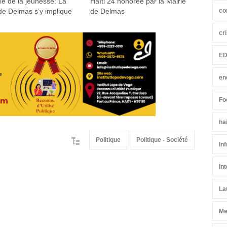
e de la jeunesse: La
Haïti 24 honorée par la Mairie
co
de Delmas s’y implique
de Delmas
cr
ED
en
Fo
ha
Politique
Politique - Société
In
In
La
Me