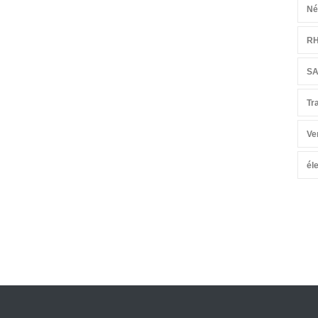
Né
R
S
Tr
Ve
él