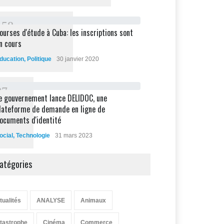
1
5
8
ourses d'étude à Cuba: les inscriptions sont
n cours
ducation
,
Politique
30 janvier 2020
8
7
e gouvernement lance DELIDOC, une
lateforme de demande en ligne de
ocuments d'identité
ocial
,
Technologie
31 mars 2023
atégories
tualités
ANALYSE
Animaux
tastrophe
Cinéma
Commerce