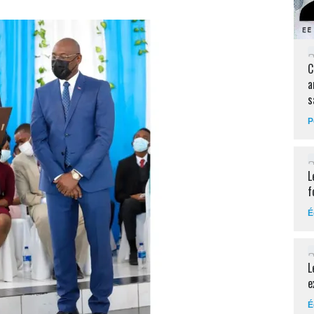
C
a
s
P
L
f
É
L
e
É