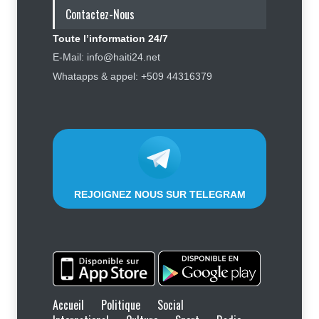
Contactez-Nous
Social
,
Sport
7 août 2026
Toute l’information 24/7
Police nationale : les divisions
E-Mail: info@haiti24.net
internes profitent-elles aux gangs
Whatapps & appel: +509 44316379
?
Sécurité
7 août 2026
REJOIGNEZ NOUS SUR TELEGRAM
Accueil
Politique
Social