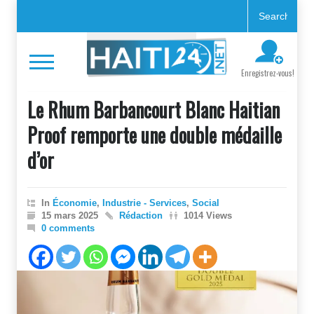
Enregistrez-vous!
Le Rhum Barbancourt Blanc Haitian
Proof remporte une double médaille
d’or
In
Économie
,
Industrie - Services
,
Social
15 mars 2025
Rédaction
1014 Views
0 comments