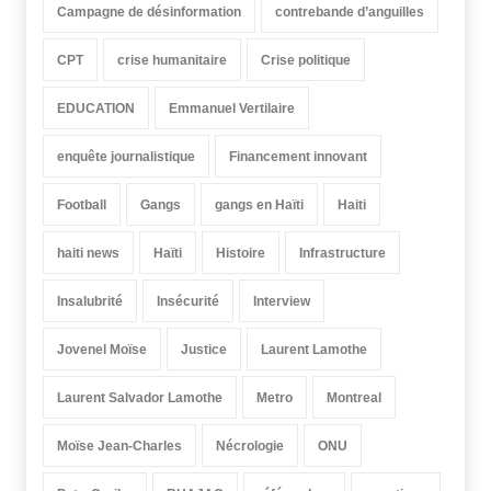
Campagne de désinformation
contrebande d’anguilles
CPT
crise humanitaire
Crise politique
EDUCATION
Emmanuel Vertilaire
enquête journalistique
Financement innovant
Football
Gangs
gangs en Haïti
Haiti
haiti news
Haïti
Histoire
Infrastructure
Insalubrité
Insécurité
Interview
Jovenel Moïse
Justice
Laurent Lamothe
Laurent Salvador Lamothe
Metro
Montreal
Moïse Jean-Charles
Nécrologie
ONU