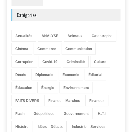
Catégories
Actualités
ANALYSE
Animaux
Catastrophe
Cinéma
Commerce
Communication
Corruption
Covid-19
Criminalité
Culture
Décès
Diplomatie
Économie
Éditorial
Éducation
Énergie
Environnement
FAITS DIVERS
Finance – Marchés
Finances
Flash
Géopolitique
Gouvernement
Haïti
Histoire
Idées – Débats
Industrie – Services