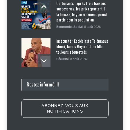
Carburants : après trois baisses
successives, les prix repartent à
la hausse, le gouvernement prend
partie pour la population
Économie
,
Social
8 août 2026
Insécurité : Ecclésiaste Télémaque
libéré, James Boyard et sa fille
toujours séquestrés
Sécurité
8 août 2026
Tennessee, Andy Ogles, proche de
Restez informé !!!
Trump et anti immigration, tombe
lors de la primaire républicaine
Politique
7 août 2026
ABONNEZ-VOUS AUX
NOTIFICATIONS
Journalisme sportif : l'urgence de
former de véritables spécialistes
en Haïti