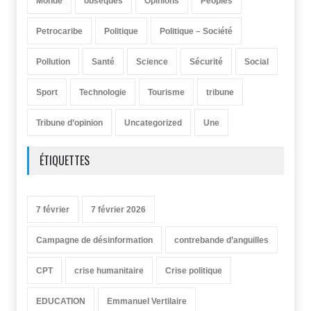
Monde
obsèques
Opinions
Peoples
Petrocaribe
Politique
Politique – Société
Pollution
Santé
Science
Sécurité
Social
Sport
Technologie
Tourisme
tribune
Tribune d’opinion
Uncategorized
Une
ÉTIQUETTES
7 février
7 février 2026
Campagne de désinformation
contrebande d’anguilles
CPT
crise humanitaire
Crise politique
EDUCATION
Emmanuel Vertilaire