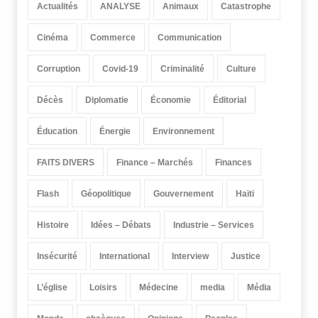
Actualités
ANALYSE
Animaux
Catastrophe
Cinéma
Commerce
Communication
Corruption
Covid-19
Criminalité
Culture
Décès
Diplomatie
Économie
Éditorial
Éducation
Énergie
Environnement
FAITS DIVERS
Finance – Marchés
Finances
Flash
Géopolitique
Gouvernement
Haïti
Histoire
Idées – Débats
Industrie – Services
Insécurité
International
Interview
Justice
L’église
Loisirs
Médecine
media
Média