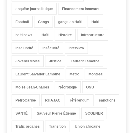
enquête journalistique
Financement innovant
Football
Gangs
gangs en Haïti
Haiti
haiti news
Haïti
Histoire
Infrastructure
Insalubrité
Insécurité
Interview
Jovenel Moïse
Justice
Laurent Lamothe
Laurent Salvador Lamothe
Metro
Montreal
Moïse Jean-Charles
Nécrologie
ONU
PetroCaribe
RHAJAC
référendum
sanctions
SANTÉ
Sauveur Pierre Étienne
SOGENER
Trafic organes
Transition
Union africaine