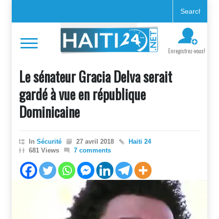
Enregistrez-vous!
Le sénateur Gracia Delva serait
gardé à vue en république
Dominicaine
In
Sécurité
27 avril 2018
Haiti 24
681 Views
7 comments