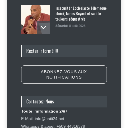
Insécurité : Ecclésiaste Télémaque
libéré, James Boyard et sa fille
toujours séquestrés
Sécurité
8 août 2026
Tennessee, Andy Ogles, proche de
Restez informé !!!
Trump et anti immigration, tombe
lors de la primaire républicaine
Politique
7 août 2026
ABONNEZ-VOUS AUX
NOTIFICATIONS
Journalisme sportif : l'urgence de
former de véritables spécialistes
en Haïti
Contactez-Nous
Social
,
Sport
7 août 2026
Toute l’information 24/7
Police nationale : les divisions
E-Mail: info@haiti24.net
internes profitent-elles aux gangs
Whatapps & appel: +509 44316379