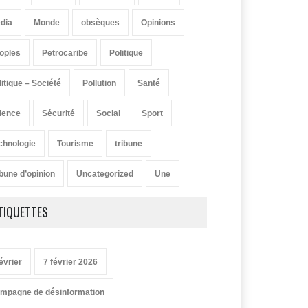
dia
Monde
obsèques
Opinions
oples
Petrocaribe
Politique
litique – Société
Pollution
Santé
ience
Sécurité
Social
Sport
chnologie
Tourisme
tribune
ibune d’opinion
Uncategorized
Une
TIQUETTES
évrier
7 février 2026
mpagne de désinformation