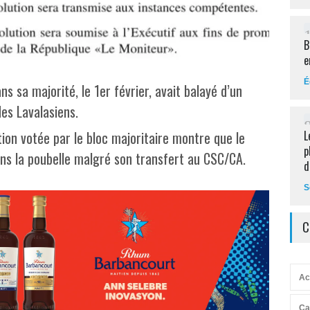
B
e
É
s sa majorité, le 1er février, avait balayé d’un
des Lavalasiens.
tion votée par le bloc majoritaire montre que le
L
p
ns la poubelle malgré son transfert au CSC/CA.
d
S
C
Ac
Ca