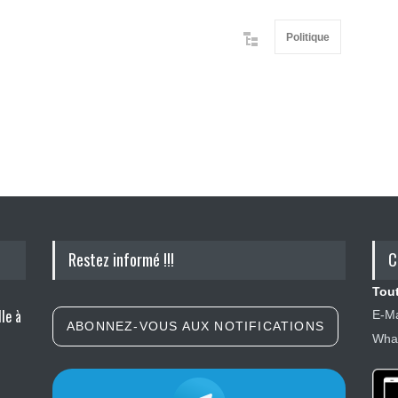
Politique
Restez informé !!!
C
Tout
le à
E-Ma
ABONNEZ-VOUS AUX NOTIFICATIONS
What