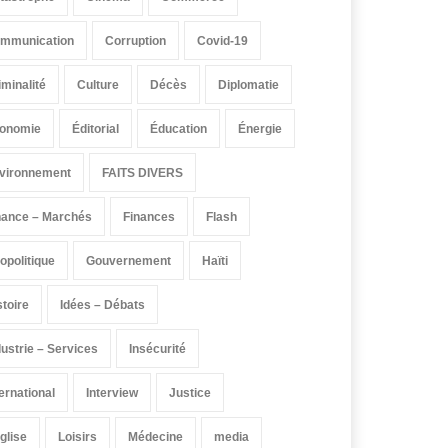
mmunication
Corruption
Covid-19
iminalité
Culture
Décès
Diplomatie
onomie
Éditorial
Éducation
Énergie
vironnement
FAITS DIVERS
nance – Marchés
Finances
Flash
opolitique
Gouvernement
Haïti
stoire
Idées – Débats
dustrie – Services
Insécurité
ternational
Interview
Justice
église
Loisirs
Médecine
media