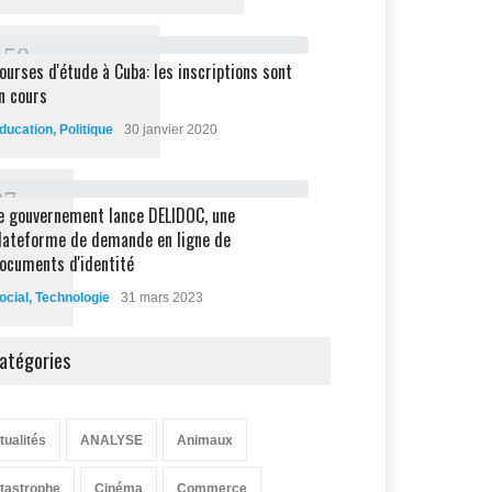
1
5
8
ourses d'étude à Cuba: les inscriptions sont
n cours
ducation
,
Politique
30 janvier 2020
8
7
e gouvernement lance DELIDOC, une
lateforme de demande en ligne de
ocuments d'identité
ocial
,
Technologie
31 mars 2023
atégories
tualités
ANALYSE
Animaux
tastrophe
Cinéma
Commerce