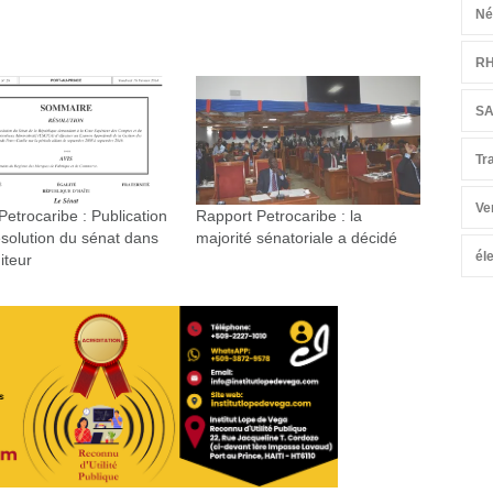
Né
R
S
Tr
Ve
 Petrocaribe : Publication
Rapport Petrocaribe : la
ésolution du sénat dans
majorité sénatoriale a décidé
él
iteur