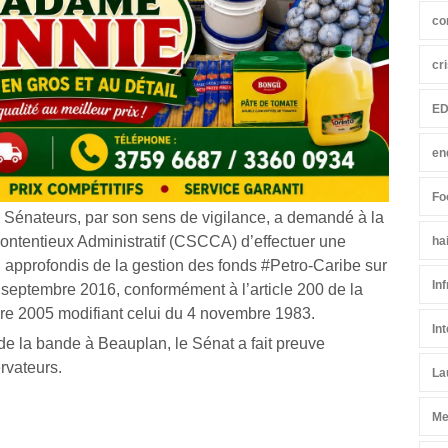
co
cr
ED
en
Fo
 Sénateurs, par son sens de vigilance, a demandé à la
ntentieux Administratif (CSCCA) d’effectuer une
ha
n approfondis de la gestion des fonds #Petro-Caribe sur
In
 septembre 2016, conformément à l’article 200 de la
bre 2005 modifiant celui du 4 novembre 1983.
In
 de la bande à Beauplan, le Sénat a fait preuve
rvateurs.
La
Me