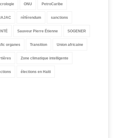
crologie
ONU
PetroCaribe
HAJAC
référendum
sanctions
ANTÉ
Sauveur Pierre Étienne
SOGENER
afic organes
Transition
Union africaine
rtières
Zone climatique intelligente
ections
élections en Haïti