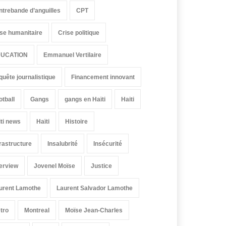
ntrebande d’anguilles
CPT
ise humanitaire
Crise politique
UCATION
Emmanuel Vertilaire
quête journalistique
Financement innovant
otball
Gangs
gangs en Haïti
Haiti
iti news
Haïti
Histoire
frastructure
Insalubrité
Insécurité
terview
Jovenel Moïse
Justice
urent Lamothe
Laurent Salvador Lamothe
tro
Montreal
Moïse Jean-Charles