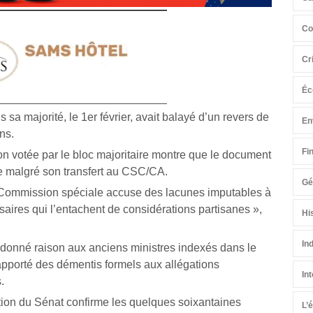
Co
Cr
Éc
sa majorité, le 1er février, avait balayé d’un revers de
En
ns.
Fi
on votée par le bloc majoritaire montre que le document
le malgré son transfert au CSC/CA.
Gé
 Commission spéciale accuse des lacunes imputables à
ires qui l’entachent de considérations partisanes »,
Hi
In
 donné raison aux anciens ministres indexés dans le
t apporté des démentis formels aux allégations
In
.
tion du Sénat confirme les quelques soixantaines
L’