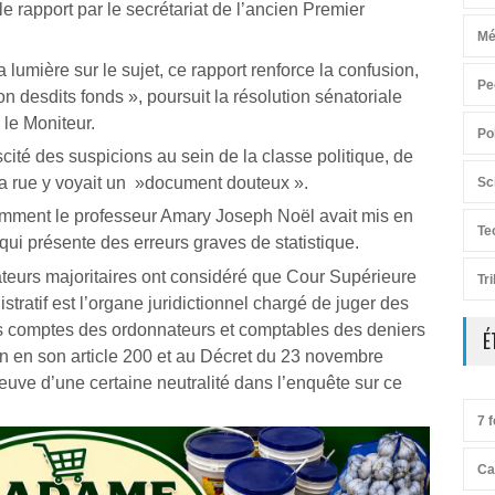
e rapport par le secrétariat de l’ancien Premier
Mé
la lumière sur le sujet, ce rapport renforce la confusion,
Pe
ion desdits fonds », poursuit la résolution sénatoriale
 le Moniteur.
Po
scité des suspicions au sein de la classe politique, de
la rue y voyait un »document douteux ».
Sc
amment le professeur Amary Joseph Noël avait mis en
Te
qui présente des erreurs graves de statistique.
ateurs majoritaires ont considéré que Cour Supérieure
Tr
ratif est l’organe juridictionnel chargé de juger des
es comptes des ordonnateurs et comptables des deniers
É
on en son article 200 et au Décret du 23 novembre
preuve d’une certaine neutralité dans l’enquête sur ce
7 f
Ca