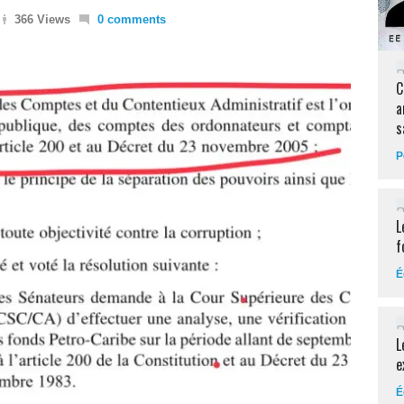
366 Views
0 comments
C
a
s
P
L
f
É
L
e
É