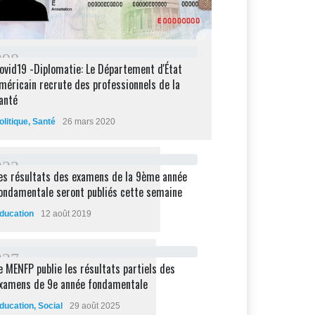
2
9
8
ovid19 -Diplomatie: Le Département d'État
méricain recrute des professionnels de la
anté
olitique
,
Santé
26 mars 2020
2
3
2
es résultats des examens de la 9ème année
ondamentale seront publiés cette semaine
ducation
12 août 2019
2
2
7
e MENFP publie les résultats partiels des
xamens de 9e année fondamentale
ducation
,
Social
29 août 2025