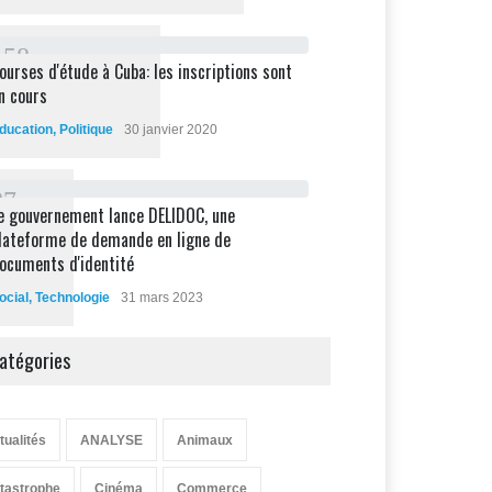
1
5
8
ourses d'étude à Cuba: les inscriptions sont
n cours
ducation
,
Politique
30 janvier 2020
8
7
e gouvernement lance DELIDOC, une
lateforme de demande en ligne de
ocuments d'identité
ocial
,
Technologie
31 mars 2023
atégories
tualités
ANALYSE
Animaux
tastrophe
Cinéma
Commerce