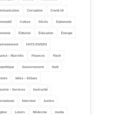
mmunication
Corruption
Covid-19
iminalité
Culture
Décès
Diplomatie
onomie
Éditorial
Éducation
Énergie
vironnement
FAITS DIVERS
nance – Marchés
Finances
Flash
opolitique
Gouvernement
Haïti
stoire
Idées – Débats
dustrie – Services
Insécurité
ternational
Interview
Justice
église
Loisirs
Médecine
media