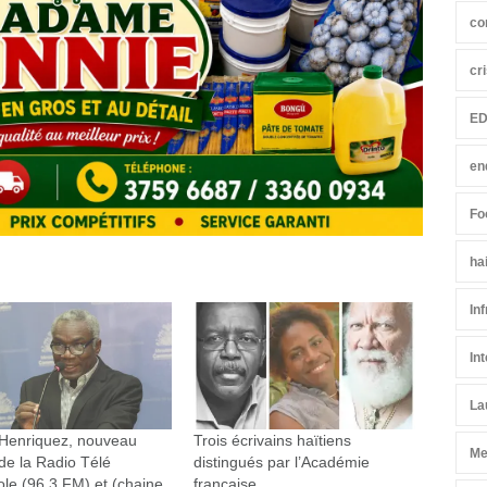
co
cr
ED
en
Fo
ha
In
In
La
 Henriquez, nouveau
Trois écrivains haïtiens
Me
de la Radio Télé
distingués par l’Académie
le (96.3 FM) et (chaine
française