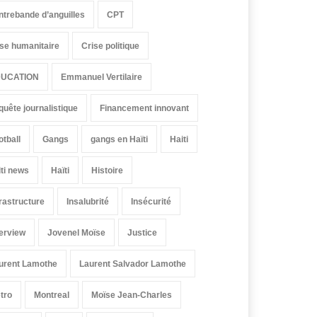
ntrebande d’anguilles
CPT
ise humanitaire
Crise politique
UCATION
Emmanuel Vertilaire
quête journalistique
Financement innovant
otball
Gangs
gangs en Haïti
Haiti
iti news
Haïti
Histoire
frastructure
Insalubrité
Insécurité
terview
Jovenel Moïse
Justice
urent Lamothe
Laurent Salvador Lamothe
tro
Montreal
Moïse Jean-Charles