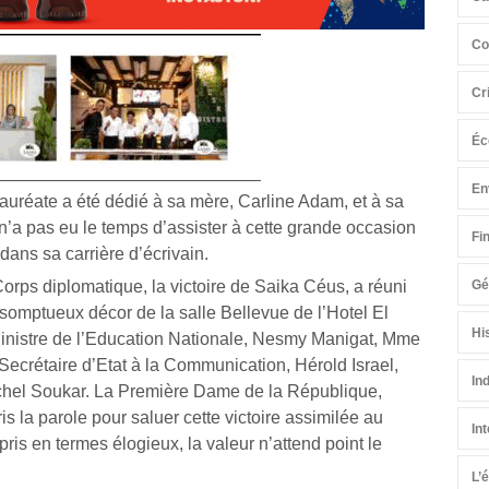
Co
Cr
Éc
En
auréate a été dédié à sa mère, Carline Adam, et à sa
’a pas eu le temps d’assister à cette grande occasion
Fi
dans sa carrière d’écrivain.
orps diplomatique, la victoire de Saika Céus, a réuni
Gé
le somptueux décor de la salle Bellevue de l’Hotel El
Hi
Ministre de l’Education Nationale, Nesmy Manigat, Mme
Secrétaire d’Etat à la Communication, Hérold Israel,
In
ichel Soukar. La Première Dame de la République,
is la parole pour saluer cette victoire assimilée au
In
pris en termes élogieux, la valeur n’attend point le
L’