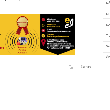
Né
R
S
Tr
Ve
él
Culture