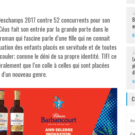
 Deschamps 2017 contre 52 concurrents pour son
B
e
Céus fait son entrée par la grande porte dans le
oman qui fascine parle d’une fille qui ne connait
É
ituation des enfants placés en servitude et de toutes
ouler; comme le déni de sa propre identité. TIFI ce
L
ralement que l’on colle à celles qui sont placées
p
d
 d’un nouveau genre.
S
C
Ac
Ca