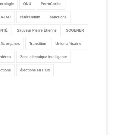
crologie
ONU
PetroCaribe
HAJAC
référendum
sanctions
ANTÉ
Sauveur Pierre Étienne
SOGENER
afic organes
Transition
Union africaine
rtières
Zone climatique intelligente
ections
élections en Haïti