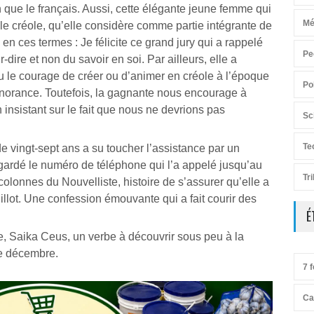
 que le français. Aussi, cette élégante jeune femme qui
Mé
e créole, qu’elle considère comme partie intégrante de
y en ces termes : Je félicite ce grand jury qui a rappelé
Pe
dire et non du savoir en soi. Par ailleurs, elle a
u le courage de créer ou d’animer en créole à l’époque
Po
ignorance. Toutefois, la gagnante nous encourage à
 insistant sur le fait que nous ne devrions pas
Sc
Te
 vingt-sept ans a su toucher l’assistance par un
egardé le numéro de téléphone qui l’a appelé jusqu’au
Tr
 colonnes du Nouvelliste, histoire de s’assurer qu’elle a
llot. Une confession émouvante qui a fait courir des
É
te, Saika Ceus, un verbe à découvrir sous peu à la
de décembre.
7 f
Ca