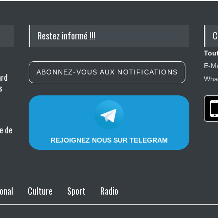
Restez informé !!!
C
Tout
E-Ma
ABONNEZ-VOUS AUX NOTIFICATIONS
ard
What
s
e de
REJOIGNEZ NOUS SUR TELEGRAM
onal
Culture
Sport
Radio
ce de
istes