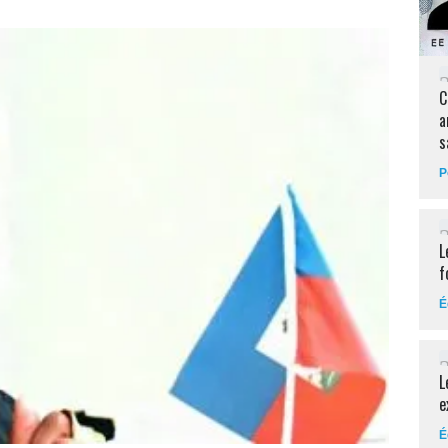
C
a
s
P
L
f
É
L
e
É