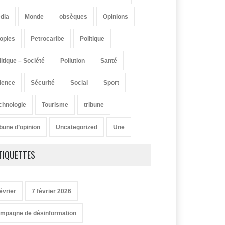
dia
Monde
obsèques
Opinions
oples
Petrocaribe
Politique
litique – Société
Pollution
Santé
ience
Sécurité
Social
Sport
chnologie
Tourisme
tribune
ibune d’opinion
Uncategorized
Une
TIQUETTES
évrier
7 février 2026
mpagne de désinformation