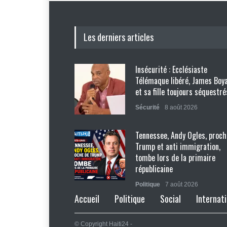
Les derniers articles
Insécurité : Ecclésiaste
Télémaque libéré, James Boy
et sa fille toujours séquestré
Sécurité
8 août 2026
Tennessee, Andy Ogles, proch
Trump et anti immigration,
tombe lors de la primaire
républicaine
Politique
7 août 2026
Accueil
Politique
Social
Internati
Journalisme sportif : l'urgen
former de véritables spécial
© Copyright Haiti24 -