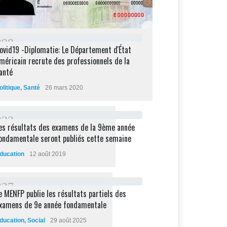
2
9
8
ovid19 -Diplomatie: Le Département d'État
méricain recrute des professionnels de la
anté
olitique
,
Santé
26 mars 2020
2
3
2
es résultats des examens de la 9ème année
ondamentale seront publiés cette semaine
ducation
12 août 2019
2
2
7
e MENFP publie les résultats partiels des
xamens de 9e année fondamentale
ducation
,
Social
29 août 2025