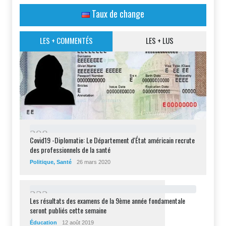
Taux de change
LES + COMMENTÉS
LES + LUS
2
9
8
Covid19 -Diplomatie: Le Département d'État américain recrute
des professionnels de la santé
Politique
,
Santé
26 mars 2020
2
3
2
Les résultats des examens de la 9ème année fondamentale
seront publiés cette semaine
Éducation
12 août 2019