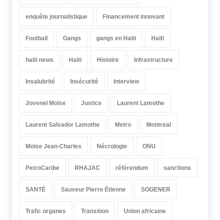
enquête journalistique
Financement innovant
Football
Gangs
gangs en Haïti
Haiti
haiti news
Haïti
Histoire
Infrastructure
Insalubrité
Insécurité
Interview
Jovenel Moïse
Justice
Laurent Lamothe
Laurent Salvador Lamothe
Metro
Montreal
Moïse Jean-Charles
Nécrologie
ONU
PetroCaribe
RHAJAC
référendum
sanctions
SANTÉ
Sauveur Pierre Étienne
SOGENER
Trafic organes
Transition
Union africaine