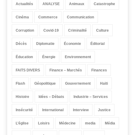
Actualités
ANALYSE
Animaux
Catastrophe
Cinéma
Commerce
Communication
Corruption
Covid-19
Criminalité
Culture
Décès
Diplomatie
Économie
Éditorial
Éducation
Énergie
Environnement
FAITS DIVERS
Finance – Marchés
Finances
Flash
Géopolitique
Gouvernement
Haïti
Histoire
Idées – Débats
Industrie – Services
Insécurité
International
Interview
Justice
L’église
Loisirs
Médecine
media
Média