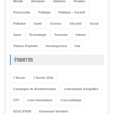
Monde
obsèques
Opinions
Peoples
Petrocaribe
Politique
Politique – Société
Pollution
Santé
Science
Sécurité
Social
Sport
Technologie
Tourisme
tribune
Tribune d’opinion
Uncategorized
Une
ÉTIQUETTES
7 février
7 février 2026
Campagne de désinformation
contrebande d’anguilles
CPT
crise humanitaire
Crise politique
EDUCATION
Emmanuel Vertilaire