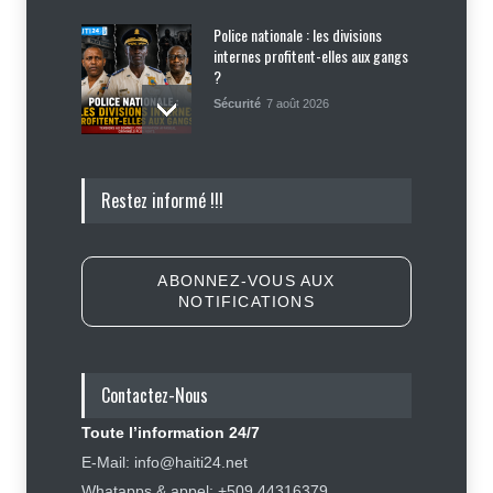
Police nationale : les divisions
internes profitent-elles aux gangs
?
Sécurité
7 août 2026
Affaire Jovenel Moïse : peur
Restez informé !!!
d’affronter la justice, Jean Monard
Métellus de nouveau convoqué par
le juge Jean Denis Cyprien
Justice
,
Sécurité
6 août 2026
ABONNEZ-VOUS AUX
NOTIFICATIONS
Retards, bagages perdus,
accidents : ce que chaque
passager doit savoir avant de
prendre l'avion
Contactez-Nous
Finance - Marchés
,
Industrie -
Services
,
Social
,
Sport
Toute l’information 24/7
6 août 2026
E-Mail: info@haiti24.net
Tennessee, Andy Ogles, proche de
Whatapps & appel: +509 44316379