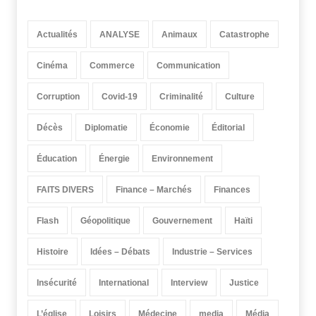
Actualités
ANALYSE
Animaux
Catastrophe
Cinéma
Commerce
Communication
Corruption
Covid-19
Criminalité
Culture
Décès
Diplomatie
Économie
Éditorial
Éducation
Énergie
Environnement
FAITS DIVERS
Finance – Marchés
Finances
Flash
Géopolitique
Gouvernement
Haïti
Histoire
Idées – Débats
Industrie – Services
Insécurité
International
Interview
Justice
L’église
Loisirs
Médecine
media
Média