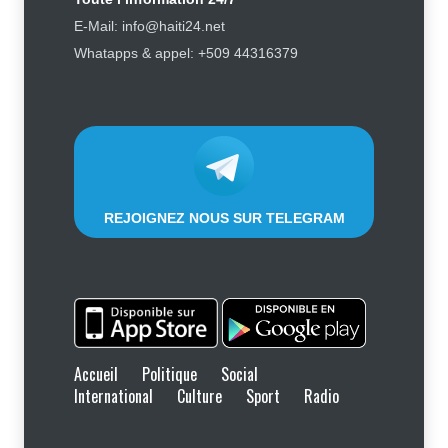
Symbole d’échec politique, Youri
E-Mail: info@haiti24.net
Latortue aujourd’hui en quête de
Whatapps & appel: +509 44316379
réhabilitation
Politique
5 août 2026
REJOIGNEZ NOUS SUR TELEGRAM
Accueil
Politique
Social
International
Culture
Sport
Radio