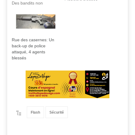
Des bandits non
identifiés viennent de
tiré sur des policiers.
Bilan provisoire : Un
policier a été touché au
cou A suivre...
Rue des casernes: Un
back-up de police
attaqué, 4 agents
blessés
Flash
Sécurité