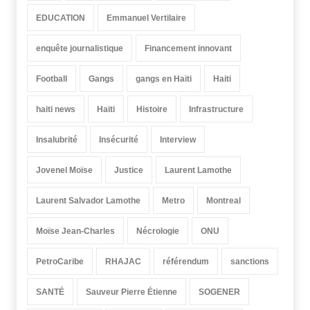
EDUCATION
Emmanuel Vertilaire
enquête journalistique
Financement innovant
Football
Gangs
gangs en Haïti
Haiti
haiti news
Haïti
Histoire
Infrastructure
Insalubrité
Insécurité
Interview
Jovenel Moïse
Justice
Laurent Lamothe
Laurent Salvador Lamothe
Metro
Montreal
Moïse Jean-Charles
Nécrologie
ONU
PetroCaribe
RHAJAC
référendum
sanctions
SANTÉ
Sauveur Pierre Étienne
SOGENER