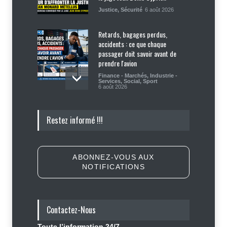
Justice
,
Sécurité
6 août 2026
Retards, bagages perdus,
accidents : ce que chaque
passager doit savoir avant de
prendre l'avion
Finance - Marchés
,
Industrie -
Services
,
Social
,
Sport
6 août 2026
Haïti : Sandra Paulemon appelle à
Restez informé !!!
accélérer la campagne de
sensibilisation en vue des
élections
Politique
5 août 2026
ABONNEZ-VOUS AUX
NOTIFICATIONS
Appuyé par les États-Unis, le
gouvernement resserre son
dispositif sécuritaire
Contactez-Nous
Sécurité
5 août 2026
Toute l’information 24/7